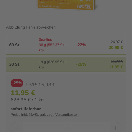
Abbildung kann abweichen
Spartipp
26,97 €
60 St
-22%
38 g (552,37 € / 1
20,99 €
kg)
15,98 €
19 g (628,95 € / 1
30 St
-25%
11,95 €
kg)
-25%
UVP:
15,98 €
11,95 €
628,95 € / 1 kg
sofort lieferbar
Preise inkl. MwSt. ggf. zzgl. Versandkosten