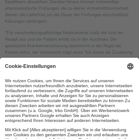
Spediteurs abweichen. Darüber hinaus können notwendige
pharmazeutische Prüfungen, die zu deiner Arzneimittelsicherheit
dienen, die Lieferfrist um die Dauer der Prüfungen einschließlich
Klärungen verlängern.
4
Für verschreibungspflichtige Medikamente stellt der Arzt ein
Rezept aus und der Patient erhält sie in der Apotheke. Die
gesetzliche Krankenversicherung übernimmt in der Regel die
Kosten dafür, der Versicherte trägt einen Teil davon als Zuzahlung
mit.
Grundsätzlich leisten Mitglieder Zuzahlungen in Höhe von zehn
Prozent des Abgabepreises,
mindestens
jedoch
fünf Euro
und
höchstens zehn Euro.
Es sind jedoch nie mehr als die
tatsächlichen Kosten der Leistung zu entrichten.
Diese Regeln gelten grundsätzlich auch für Online-Apotheken.
Bei Heilmitteln und häuslicher Krankenpflege beträgt die
Zuzahlung zehn Prozent der Kosten sowie zehn Euro je
Verordnung.
Um das Engagement der Versicherten für ihre eigene Gesundheit
zu stärken und die besondere Stellung der Familie zu unterstützen,
fallen
keine Zuzahlungen
an bei:
• Kindern und Jugendlichen bis zum vollendeten 18. Lebensjahr