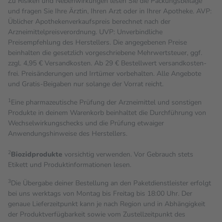
Zu Risiken und Nebenwirkungen lesen Sie die Packungsbeilage
und fragen Sie Ihre Ärztin, Ihren Arzt oder in Ihrer Apotheke. AVP:
Üblicher Apothekenverkaufspreis berechnet nach der
Arzneimittelpreisverordnung. UVP: Unverbindliche
Preisempfehlung des Herstellers. Die angegebenen Preise
beinhalten die gesetzlich vorgeschriebene Mehrwertsteuer, ggf.
zzgl. 4,95 € Versandkosten. Ab 29 € Bestell­wert versand­kosten­
frei. Preisänderungen und Irrtümer vorbehalten. Alle Angebote
und Gratis-Beigaben nur solange der Vorrat reicht.
1
Eine pharmazeutische Prüfung der Arzneimittel und sonstigen
Produkte in deinem Warenkorb beinhaltet die Durchführung von
Wechselwirkungschecks und die Prüfung etwaiger
Anwendungshinweise des Herstellers.
2
Biozidprodukte
vorsichtig verwenden. Vor Gebrauch stets
Etikett und Produktinformationen lesen.
3
Die Übergabe deiner Bestellung an den Paketdienstleister erfolgt
bei uns werktags von Montag bis Freitag bis 18:00 Uhr. Der
genaue Lieferzeitpunkt kann je nach Region und in Abhängigkeit
der Produktverfügbarkeit sowie vom Zustellzeitpunkt des