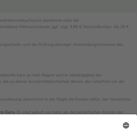
Apothekenverkaufspreis berechnet nach der
chriebene Mehrwertsteuer, ggf. zzgl. 4,95 € Versandkosten. Ab 29 €
rkungschecks und die Prüfung etwaiger Anwendungshinweise des
zeitpunkt kann je nach Region und in Abhängigkeit der
 zu deiner Arzneimittelsicherheit dienen, die Lieferfrist um die
versicherung übernimmt in der Regel die Kosten dafür, der Versicherte
hn Euro.
Es sind jedoch nie mehr als die tatsächlichen Kosten der