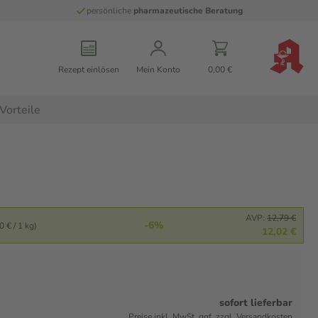
persönliche
pharmazeutische Beratung
Rezept einlösen
Mein Konto
0,00 €
Vorteile
AVP:
12,79 €
-6%
 € / 1 kg)
12,02 €
sofort lieferbar
Preise inkl. MwSt. ggf. zzgl. Versandkosten