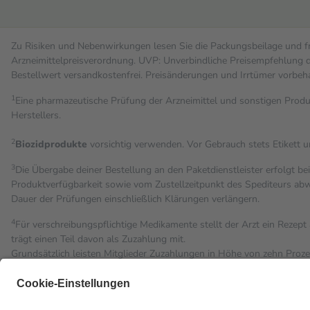
Zu Risiken und Nebenwirkungen lesen Sie die Packungsbeilage und fra
Arzneimittelpreisverordnung. UVP: Unverbindliche Preisempfehlung de
Bestell­wert versand­kosten­frei. Preisänderungen und Irrtümer vorbeh
1
Eine pharmazeutische Prüfung der Arzneimittel und sonstigen Pro
Herstellers.
2
Biozidprodukte
vorsichtig verwenden. Vor Gebrauch stets Etikett 
3
Die Übergabe deiner Bestellung an den Paketdienstleister erfolgt be
Produktverfügbarkeit sowie vom Zustellzeitpunkt des Spediteurs abwe
Dauer der Prüfungen einschließlich Klärungen verlängern.
4
Für verschreibungspflichtige Medikamente stellt der Arzt ein Rezept 
trägt einen Teil davon als Zuzahlung mit.
Grundsätzlich leisten Mitglieder Zuzahlungen in Höhe von zehn Proz
Leistung zu entrichten.
Diese Regeln gelten grundsätzlich auch für Online-Apotheken.
Bei Heilmitteln und häuslicher Krankenpflege beträgt die Zuzahlung 