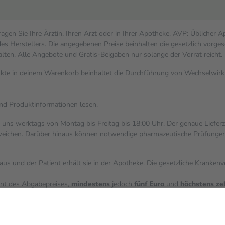
gen Sie Ihre Ärztin, Ihren Arzt oder in Ihrer Apotheke. AVP: Üblicher 
s Herstellers. Die angegebenen Preise beinhalten die gesetzlich vorges
alten. Alle Angebote und Gratis-Beigaben nur solange der Vorrat reicht.
dukte in deinem Warenkorb beinhaltet die Durchführung von Wechselwi
und Produktinformationen lesen.
i uns werktags von Montag bis Freitag bis 18:00 Uhr. Der genaue Liefer
ichen. Darüber hinaus können notwendige pharmazeutische Prüfungen, die
aus und der Patient erhält sie in der Apotheke. Die gesetzliche Kranken
ent des Abgabepreises,
mindestens
jedoch
fünf Euro
und
höchstens ze
zehn Prozent der Kosten sowie zehn Euro je Verordnung.