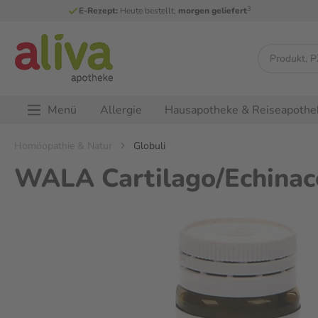
3
E-Rezept:
Heute bestellt,
morgen geliefert
Menü
Allergie
Hausapotheke & Reiseapothe
Homöopathie & Natur
Globuli
WALA Cartilago/Echinace