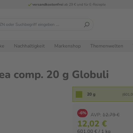
versandkostenfrei
ab 29 € und für E-Rezepte
ke
Nachhaltigkeit
Markenshop
Themenwelten
a comp. 20 g Globuli
20 g
(601,00
-6%
AVP:
12,79 €
12,02 €
601,00 € / 1 kg