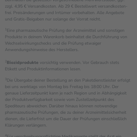
zzgl. 4,95 € Versandkosten. Ab 29 € Bestell­wert versand­kosten­
frei. Preisänderungen und Irrtümer vorbehalten. Alle Angebote
und Gratis-Beigaben nur solange der Vorrat reicht.
1
Eine pharmazeutische Prüfung der Arzneimittel und sonstigen
Produkte in deinem Warenkorb beinhaltet die Durchführung von
Wechselwirkungschecks und die Prüfung etwaiger
Anwendungshinweise des Herstellers.
2
Biozidprodukte
vorsichtig verwenden. Vor Gebrauch stets
Etikett und Produktinformationen lesen.
3
Die Übergabe deiner Bestellung an den Paketdienstleister erfolgt
bei uns werktags von Montag bis Freitag bis 18:00 Uhr. Der
genaue Lieferzeitpunkt kann je nach Region und in Abhängigkeit
der Produktverfügbarkeit sowie vom Zustellzeitpunkt des
Spediteurs abweichen. Darüber hinaus können notwendige
pharmazeutische Prüfungen, die zu deiner Arzneimittelsicherheit
dienen, die Lieferfrist um die Dauer der Prüfungen einschließlich
Klärungen verlängern.
4
Für verschreibungspflichtige Medikamente stellt der Arzt ein