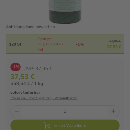
Abbildung kann abweichen
Spartipp
37,95 €
120 St
-1%
66 g (568,64 € / 1
37,53 €
kg)
-1%
UVP:
37,95 €
37,53 €
568,64 € / 1 kg
sofort lieferbar
Preise inkl. MwSt. ggf. zzgl. Versandkosten
In den Warenkorb