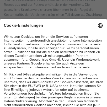
Rezept aus und der Patient erhält sie in der Apotheke. Die
gesetzliche Krankenversicherung übernimmt in der Regel die
Kosten dafür, der Versicherte trägt einen Teil davon als Zuzahlung
mit.
Grundsätzlich leisten Mitglieder Zuzahlungen in Höhe von zehn
Prozent des Abgabepreises,
mindestens
jedoch
fünf Euro
und
höchstens zehn Euro.
Es sind jedoch nie mehr als die
tatsächlichen Kosten der Leistung zu entrichten.
Diese Regeln gelten grundsätzlich auch für Online-Apotheken.
Bei Heilmitteln und häuslicher Krankenpflege beträgt die
Zuzahlung zehn Prozent der Kosten sowie zehn Euro je
Verordnung.
Um das Engagement der Versicherten für ihre eigene Gesundheit
zu stärken und die besondere Stellung der Familie zu unterstützen,
fallen
keine Zuzahlungen
an bei:
• Kindern und Jugendlichen bis zum vollendeten 18. Lebensjahr
mit Ausnahme der Fahrkosten
• Untersuchungen zur Vorsorge und Früherkennung, die von der
GKV getragen werden
• empfohlenen Schutzimpfungen
• Harn- und Blutteststreifen