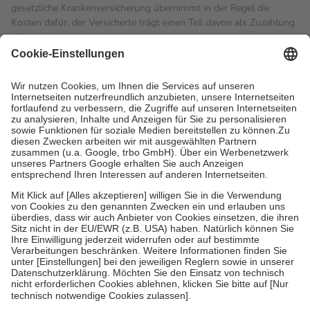
gesetzliche Krankenversicherung übernimmt in der Regel die
Kosten dafür, der Versicherte trägt einen Teil davon als Zuzahlung
mit.
Grundsätzlich leisten Mitglieder Zuzahlungen in Höhe von zehn
Prozent des Abgabepreises,
mindestens
jedoch
fünf Euro
und
höchstens zehn Euro.
Es sind jedoch nie mehr als die
tatsächlichen Kosten der Leistung zu entrichten.
Diese Regeln gelten grundsätzlich auch für Online-Apotheken.
Bei Heilmitteln und häuslicher Krankenpflege beträgt die
Zuzahlung zehn Prozent der Kosten sowie zehn Euro je
Verordnung.
Um das Engagement der Versicherten für ihre eigene Gesundheit
zu stärken und die besondere Stellung der Familie zu unterstützen,
fallen
keine Zuzahlungen
an bei:
• Kindern und Jugendlichen bis zum vollendeten 18. Lebensjahr
mit Ausnahme der Fahrkosten
• Untersuchungen zur Vorsorge und Früherkennung, die von der
GKV getragen werden
• empfohlenen Schutzimpfungen
• Harn- und Blutteststreifen
Wir nutzen Trusted Shops als unabhängigen Dienstleister für die