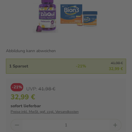
Abbildung kann abweichen
41,98 €
1 Sparset
-21%
32,99 €
-21%
UVP:
41,98 €
32,99 €
sofort lieferbar
Preise inkl. MwSt. ggf. zzgl. Versandkosten