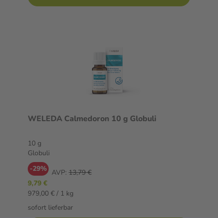
WELEDA Calmedoron 10 g Globuli
10 g
Globuli
-29%
AVP:
13,79 €
9,79 €
979,00 € / 1 kg
sofort lieferbar