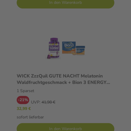
In den Warenkorb
WICK ZzzQuil GUTE NACHT Melatonin
Waldfruchtgeschmack + Bion 3 ENERGY
Set 1 Sparset
1 Sparset
-21%
UVP:
41,98 €
32,99 €
sofort lieferbar
In den Warenkorb