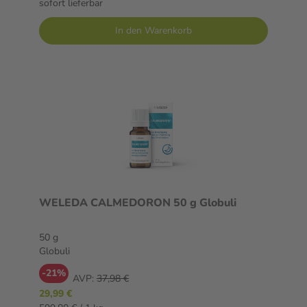
sofort lieferbar
In den Warenkorb
WELEDA CALMEDORON 50 g Globuli
50 g
Globuli
-21%
AVP:
37,98 €
29,99 €