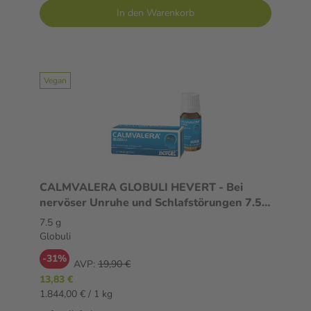
In den Warenkorb
Vegan
CALMVALERA GLOBULI HEVERT - Bei
nervöser Unruhe und Schlafstörungen 7.5 g
Globuli
7.5 g
Globuli
-31%
AVP:
19,90 €
13,83 €
1.844,00 € / 1 kg