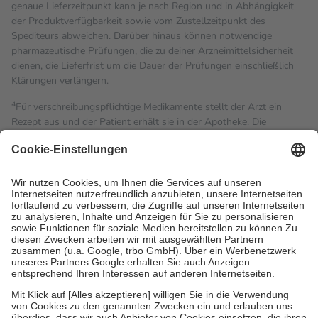
genaue Lieferzeitpunkt kann je nach Region und in Abhängigkeit
der Produktverfügbarkeit sowie vom Zustellzeitpunkt des
Spediteurs abweichen. Darüber hinaus können notwendige
pharmazeutische Prüfungen, die zu deiner Arzneimittelsicherheit
dienen, die Lieferfrist um die Dauer der Prüfungen einschließlich
Klärungen verlängern.
4
Für verschreibungspflichtige Medikamente stellt der Arzt ein
Rezept aus und der Patient erhält sie in der Apotheke. Die
gesetzliche Krankenversicherung übernimmt in der Regel die
Kosten dafür, der Versicherte trägt einen Teil davon als Zuzahlung
mit.
Grundsätzlich leisten Mitglieder Zuzahlungen in Höhe von zehn
Prozent des Abgabepreises,
mindestens
jedoch
fünf Euro
und
höchstens zehn Euro.
Es sind jedoch nie mehr als die
tatsächlichen Kosten der Leistung zu entrichten.
Diese Regeln gelten grundsätzlich auch für Online-Apotheken.
Bei Heilmitteln und häuslicher Krankenpflege beträgt die
Zuzahlung zehn Prozent der Kosten sowie zehn Euro je
Verordnung.
Um das Engagement der Versicherten für ihre eigene Gesundheit
zu stärken und die besondere Stellung der Familie zu unterstützen,