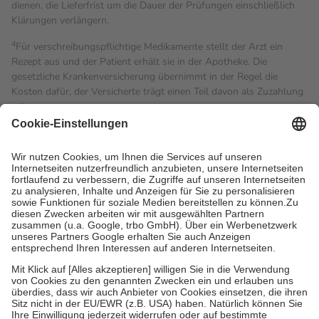
dienen, die Lieferfrist um die Dauer der Prüfungen einschließlich
Klärungen verlängern.
4
Für verschreibungspflichtige Medikamente stellt der Arzt ein
Rezept aus und der Patient erhält sie in der Apotheke. Die
gesetzliche Krankenversicherung übernimmt in der Regel die
Kosten dafür, der Versicherte trägt einen Teil davon als Zuzahlung
mit.
Grundsätzlich leisten Mitglieder Zuzahlungen in Höhe von zehn
Prozent des Abgabepreises,
mindestens
jedoch
fünf Euro
und
höchstens zehn Euro.
Es sind jedoch nie mehr als die
tatsächlichen Kosten der Leistung zu entrichten.
Diese Regeln gelten grundsätzlich auch für Online-Apotheken.
Bei Heilmitteln und häuslicher Krankenpflege beträgt die
Zuzahlung zehn Prozent der Kosten sowie zehn Euro je
Verordnung.
Um das Engagement der Versicherten für ihre eigene Gesundheit
zu stärken und die besondere Stellung der Familie zu unterstützen,
fallen
keine Zuzahlungen
an bei:
• Kindern und Jugendlichen bis zum vollendeten 18. Lebensjahr
mit Ausnahme der Fahrkosten
• Untersuchungen zur Vorsorge und Früherkennung, die von der