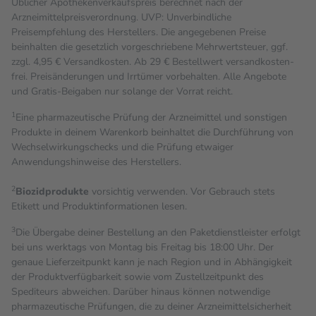
Üblicher Apothekenverkaufspreis berechnet nach der
Arzneimittelpreisverordnung. UVP: Unverbindliche
Preisempfehlung des Herstellers. Die angegebenen Preise
beinhalten die gesetzlich vorgeschriebene Mehrwertsteuer, ggf.
zzgl. 4,95 € Versandkosten. Ab 29 € Bestell­wert versand­kosten­
frei. Preisänderungen und Irrtümer vorbehalten. Alle Angebote
und Gratis-Beigaben nur solange der Vorrat reicht.
1
Eine pharmazeutische Prüfung der Arzneimittel und sonstigen
Produkte in deinem Warenkorb beinhaltet die Durchführung von
Wechselwirkungschecks und die Prüfung etwaiger
Anwendungshinweise des Herstellers.
2
Biozidprodukte
vorsichtig verwenden. Vor Gebrauch stets
Etikett und Produktinformationen lesen.
3
Die Übergabe deiner Bestellung an den Paketdienstleister erfolgt
bei uns werktags von Montag bis Freitag bis 18:00 Uhr. Der
genaue Lieferzeitpunkt kann je nach Region und in Abhängigkeit
der Produktverfügbarkeit sowie vom Zustellzeitpunkt des
Spediteurs abweichen. Darüber hinaus können notwendige
pharmazeutische Prüfungen, die zu deiner Arzneimittelsicherheit