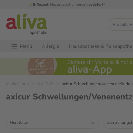
3
E-Rezept:
Heute bestellt,
morgen geliefert
Menü
Allergie
Hausapotheke & Reiseapothe
Markenshop
AXICUR
axicur Schwellungen/Venenentzündu
axicur Schwellungen/Venenen
Hersteller
Darreichungs