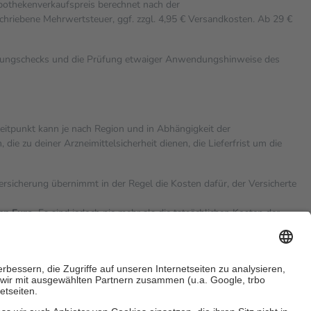
Apothekenverkaufspreis berechnet nach der
chriebene Mehrwertsteuer, ggf. zzgl. 4,95 € Versandkosten. Ab 29 €
rkungschecks und die Prüfung etwaiger Anwendungshinweise des
zeitpunkt kann je nach Region und in Abhängigkeit der
 zu deiner Arzneimittelsicherheit dienen, die Lieferfrist um die
versicherung übernimmt in der Regel die Kosten dafür, der Versicherte
hn Euro.
Es sind jedoch nie mehr als die tatsächlichen Kosten der
eine Zuzahlungen
an bei: