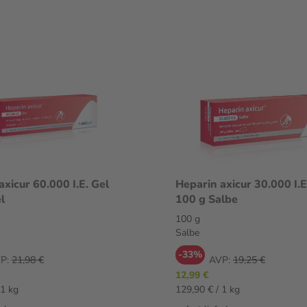
axicur 60.000 I.E. Gel
Heparin axicur 30.000 I.E
l
100 g Salbe
100 g
Salbe
-33%
P:
21,98 €
AVP:
19,25 €
12,99 €
 1 kg
129,90 € / 1 kg