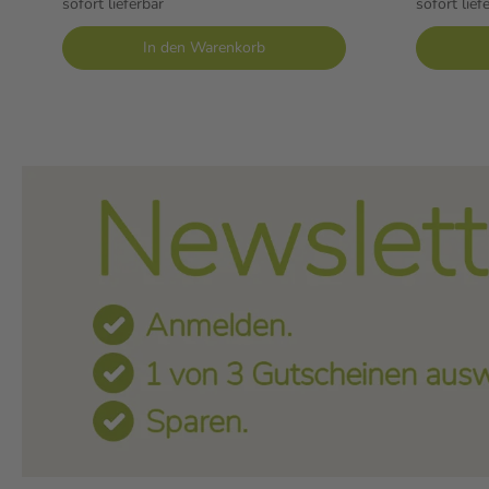
sofort lieferbar
sofort lief
In den Warenkorb