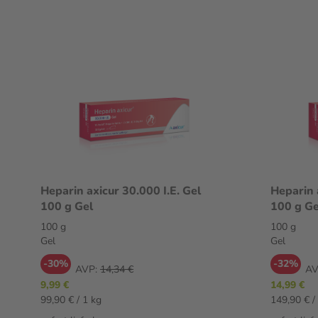
Heparin axicur 30.000 I.E. Gel
Heparin 
100 g Gel
100 g Ge
100 g
100 g
Gel
Gel
-30%
-32%
AVP:
14,34 €
AV
9,99 €
14,99 €
99,90 € / 1 kg
149,90 € /