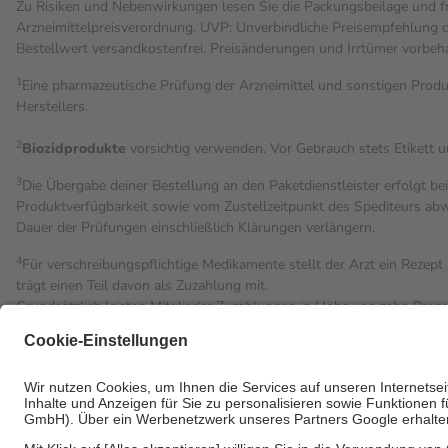
Zu Risiken und Nebenwirkungen lesen Sie die Packungsbeilage und fra
Arzneimittelpreisverordnung. UVP: Unverbindliche Preisempfehlung de
Bestell­wert versand­kosten­frei. Preisänderungen und Irrtümer vorbeh
1
Eine pharmazeutische Prüfung der Arzneimittel und sonstigen Pro
Herstellers.
2
Biozidprodukte
vorsichtig verwenden. Vor Gebrauch stets Etikett 
3
Die Übergabe deiner Bestellung an den Paketdienstleister erfolgt be
Produktverfügbarkeit sowie vom Zustellzeitpunkt des Spediteurs abwe
Dauer der Prüfungen einschließlich Klärungen verlängern.
4
Für verschreibungspflichtige Medikamente stellt der Arzt ein Rezept 
trägt einen Teil davon als Zuzahlung mit.
Grundsätzlich leisten Mitglieder Zuzahlungen in Höhe von zehn Proz
Leistung zu entrichten.
Diese Regeln gelten grundsätzlich auch für Online-Apotheken.
Bei Heilmitteln und häuslicher Krankenpflege beträgt die Zuzahlung 
Um das Engagement der Versicherten für ihre eigene Gesundheit zu st
• Kindern und Jugendlichen bis zum vollendeten 18. Lebensjahr mit
• Untersuchungen zur Vorsorge und Früherkennung, die von der GK