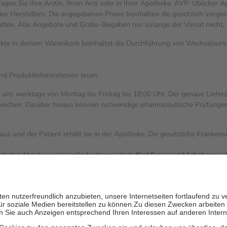
gen Sie Ihre Ärztin, Ihren Arzt oder in Ihrer Apotheke. AVP: Üblicher 
s Herstellers. Die angegebenen Preise beinhalten die gesetzlich vorges
alten. Alle Angebote und Gratis-Beigaben nur solange der Vorrat reicht.
dukte in deinem Warenkorb beinhaltet die Durchführung von Wechselwi
und Produktinformationen lesen.
i uns werktags von Montag bis Freitag bis 18:00 Uhr. Der genaue Liefer
ichen. Darüber hinaus können notwendige pharmazeutische Prüfungen, die
aus und der Patient erhält sie in der Apotheke. Die gesetzliche Kranken
ent des Abgabepreises,
mindestens
jedoch
fünf Euro
und
höchstens ze
zehn Prozent der Kosten sowie zehn Euro je Verordnung.
ärken und die besondere Stellung der Familie zu unterstützen, fallen
k
 Ausnahme der Fahrkosten
V getragen werden