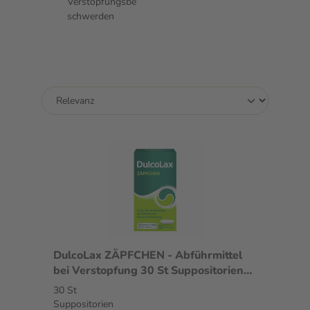
Verstopfungsbe
schwerden
DulcoLax ZÄPFCHEN - Abführmittel
bei Verstopfung 30 St Suppositorien
30 St Suppositorien
30 St
Suppositorien