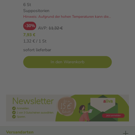
6 St
Suppositorien
Hinweis: Aufgrund der hohen Temperaturen kann dieser Artikel derzeit nicht an Packstationen versendet werden.
-30%
AVP:
11,32 €
7,93 €
1,32 € / 1 St
sofort lieferbar
In den Warenkorb
Versandarten