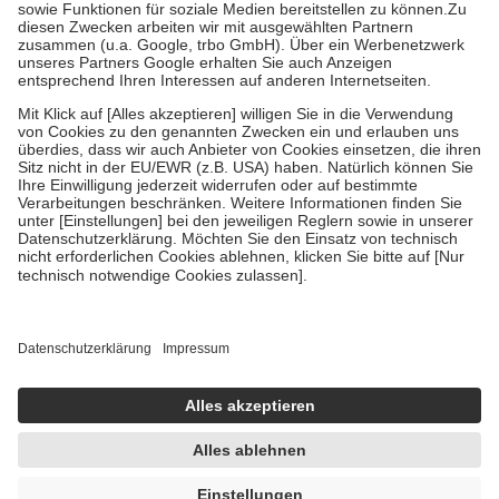
tatsächlichen Kosten der Leistung zu entrichten.
Diese Regeln gelten grundsätzlich auch für Online-Apotheken.
Bei Heilmitteln und häuslicher Krankenpflege beträgt die
Zuzahlung zehn Prozent der Kosten sowie zehn Euro je
Verordnung.
Um das Engagement der Versicherten für ihre eigene Gesundheit
zu stärken und die besondere Stellung der Familie zu unterstützen,
fallen
keine Zuzahlungen
an bei:
• Kindern und Jugendlichen bis zum vollendeten 18. Lebensjahr
mit Ausnahme der Fahrkosten
• Untersuchungen zur Vorsorge und Früherkennung, die von der
GKV getragen werden
• empfohlenen Schutzimpfungen
• Harn- und Blutteststreifen
Wir nutzen Trusted Shops als unabhängigen Dienstleister für die
Einholung von Bewertungen. Trusted Shops hat Maßnahmen
getroffen, um sicherzustellen, dass es sich um echte Bewertungen
handelt. Mehr Informationen findest du hier:
https://help.etrusted.com/hc/de/articles/4419944605341
Einige Bilder und Inhalte wurden unter Zuhilfenahme künstlicher