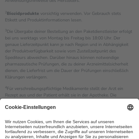
Anwendungshinweise des Herstellers.
2
Biozidprodukte
vorsichtig verwenden. Vor Gebrauch stets
Etikett und Produktinformationen lesen.
3
Die Übergabe deiner Bestellung an den Paketdienstleister erfolgt
bei uns werktags von Montag bis Freitag bis 18:00 Uhr. Der
genaue Lieferzeitpunkt kann je nach Region und in Abhängigkeit
der Produktverfügbarkeit sowie vom Zustellzeitpunkt des
Spediteurs abweichen. Darüber hinaus können notwendige
pharmazeutische Prüfungen, die zu deiner Arzneimittelsicherheit
dienen, die Lieferfrist um die Dauer der Prüfungen einschließlich
Klärungen verlängern.
4
Für verschreibungspflichtige Medikamente stellt der Arzt ein
Rezept aus und der Patient erhält sie in der Apotheke. Die
gesetzliche Krankenversicherung übernimmt in der Regel die
Kosten dafür, der Versicherte trägt einen Teil davon als Zuzahlung
mit.
Grundsätzlich leisten Mitglieder Zuzahlungen in Höhe von zehn
Prozent des Abgabepreises,
mindestens
jedoch
fünf Euro
und
höchstens zehn Euro.
Es sind jedoch nie mehr als die