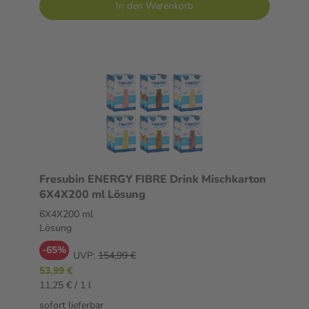
In den Warenkorb
Fresubin ENERGY FIBRE Drink Mischkarton
6X4X200 ml Lösung
6X4X200 ml
Lösung
-65%
UVP:
154,99 €
53,99 €
11,25 € / 1 l
sofort lieferbar