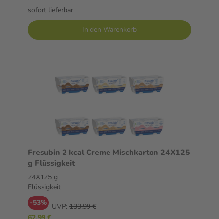
sofort lieferbar
In den Warenkorb
Fresubin 2 kcal Creme Mischkarton 24X125
g Flüssigkeit
24X125 g
Flüssigkeit
-53%
UVP:
133,99 €
62,99 €