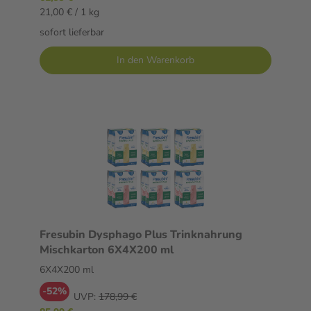
21,00 € / 1 kg
sofort lieferbar
In den Warenkorb
Fresubin Dysphago Plus Trinknahrung
Mischkarton 6X4X200 ml
6X4X200 ml
-52%
UVP:
178,99 €