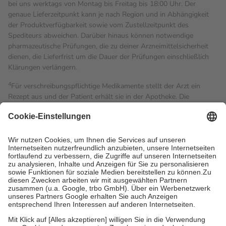
bei uns werktags von Montag bis Freitag bis 18:00 Uhr. Der
genaue Lieferzeitpunkt kann je nach Region und in Abhängigkeit
der Produktverfügbarkeit sowie vom Zustellzeitpunkt des
Spediteurs abweichen. Darüber hinaus können notwendige
pharmazeutische Prüfungen, die zu deiner Arzneimittelsicherheit
dienen, die Lieferfrist um die Dauer der Prüfungen einschließlich
Klärungen verlängern.
4
Für verschreibungspflichtige Medikamente stellt der Arzt ein
Rezept aus und der Patient erhält sie in der Apotheke. Die
gesetzliche Krankenversicherung übernimmt in der Regel die
Kosten dafür, der Versicherte trägt einen Teil davon als Zuzahlung
mit.
Grundsätzlich leisten Mitglieder Zuzahlungen in Höhe von zehn
Prozent des Abgabepreises,
mindestens
jedoch
fünf Euro
und
höchstens zehn Euro.
Es sind jedoch nie mehr als die
tatsächlichen Kosten der Leistung zu entrichten.
Diese Regeln gelten grundsätzlich auch für Online-Apotheken.
Bei Heilmitteln und häuslicher Krankenpflege beträgt die
Zuzahlung zehn Prozent der Kosten sowie zehn Euro je
Verordnung.
Um das Engagement der Versicherten für ihre eigene Gesundheit