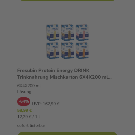
Fresubin Protein Energy DRINK
Trinknahrung Mischkarton 6X4X200 ml
Lösung
6X4X200 ml
Lösung
-64%
UVP:
162,99 €
58,99 €
12,29 € / 1 l
sofort lieferbar