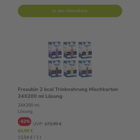
In den Warenkorb
Fresubin 2 kcal Trinknahrung Mischkarton
24X200 ml Lösung
24X200 ml
Lösung
-62%
UVP:
172,99 €
64,99 €
13,54 € / 1 l