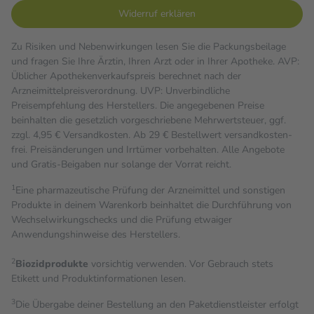
Widerruf erklären
Zu Risiken und Nebenwirkungen lesen Sie die Packungsbeilage
und fragen Sie Ihre Ärztin, Ihren Arzt oder in Ihrer Apotheke. AVP:
Üblicher Apothekenverkaufspreis berechnet nach der
Arzneimittelpreisverordnung. UVP: Unverbindliche
Preisempfehlung des Herstellers. Die angegebenen Preise
beinhalten die gesetzlich vorgeschriebene Mehrwertsteuer, ggf.
zzgl. 4,95 € Versandkosten. Ab 29 € Bestell­wert versand­kosten­
frei. Preisänderungen und Irrtümer vorbehalten. Alle Angebote
und Gratis-Beigaben nur solange der Vorrat reicht.
1
Eine pharmazeutische Prüfung der Arzneimittel und sonstigen
Produkte in deinem Warenkorb beinhaltet die Durchführung von
Wechselwirkungschecks und die Prüfung etwaiger
Anwendungshinweise des Herstellers.
2
Biozidprodukte
vorsichtig verwenden. Vor Gebrauch stets
Etikett und Produktinformationen lesen.
3
Die Übergabe deiner Bestellung an den Paketdienstleister erfolgt