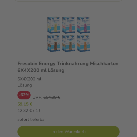
Fresubin Energy Trinknahrung Mischkarton
6X4X200 ml Lösung
6X4X200 ml
Lösung
-62%
UVP:
154,99 €
59,15 €
12,32 € / 1 l
sofort lieferbar
In den Warenkorb