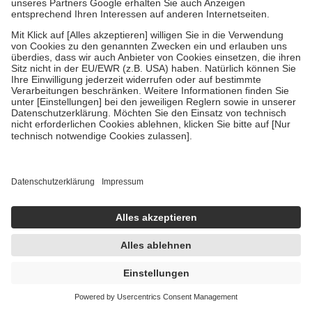
GeloRevoice Kirsch-Menthol 5er Set
5X20 St Lutschtabletten
5X20 St
Lutschtabletten
inklusive GeloRevoice 10 St. (Geschmacksrichtung variiert)
-37%
UVP:
55,50 €
34,99 €
0,35 € / 1 St
sofort lieferbar
In den Warenkorb