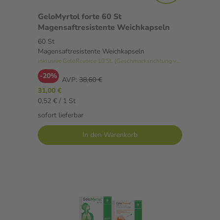
GeloMyrtol forte 60 St
Magensaftresistente Weichkapseln
60 St
Magensaftresistente Weichkapseln
inklusive GeloRevoice 10 St. (Geschmacksrichtung variiert)
-20%
AVP:
38,60 €
31,00 €
0,52 € / 1 St
sofort lieferbar
In den Warenkorb