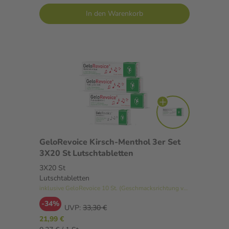
In den Warenkorb
GeloRevoice Kirsch-Menthol 3er Set
3X20 St Lutschtabletten
3X20 St
Lutschtabletten
inklusive GeloRevoice 10 St. (Geschmacksrichtung variiert)
-34%
UVP:
33,30 €
21,99 €