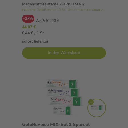
Magensaftresistente Weichkapseln
inklusive GeloRevoice 10 St. (Geschmacksrichtung variiert)
-17%
AVP:
52,90 €
44,07 €
0,44 € / 1 St
sofort lieferbar
In den Warenkorb
GeloRevoice MIX-Set 1 Sparset