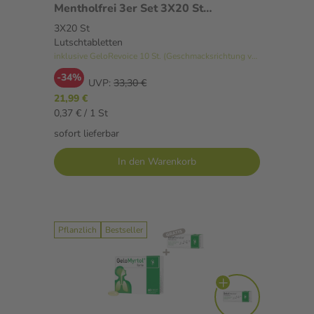
Mentholfrei 3er Set 3X20 St
Lutschtabletten
3X20 St
Lutschtabletten
inklusive GeloRevoice 10 St. (Geschmacksrichtung variiert)
-34%
UVP:
33,30 €
21,99 €
0,37 € / 1 St
sofort lieferbar
In den Warenkorb
Pflanzlich
Bestseller