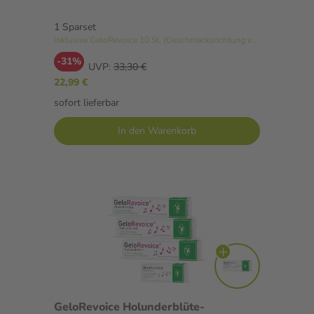
1 Sparset
inklusive GeloRevoice 10 St. (Geschmacksrichtung variiert)
-31%
UVP:
33,30 €
22,99 €
sofort lieferbar
In den Warenkorb
GeloRevoice Holunderblüte-