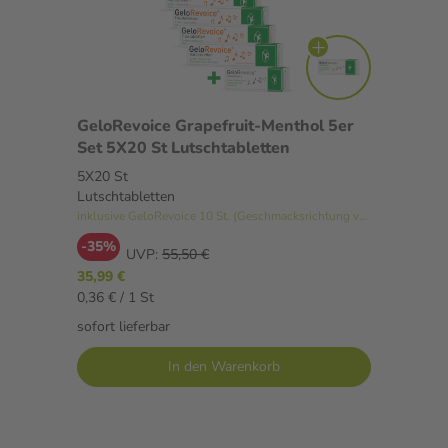
GeloRevoice Grapefruit-Menthol 5er
Set 5X20 St Lutschtabletten
5X20 St
Lutschtabletten
inklusive GeloRevoice 10 St. (Geschmacksrichtung variiert)
-35%
UVP:
55,50 €
35,99 €
0,36 € / 1 St
sofort lieferbar
In den Warenkorb