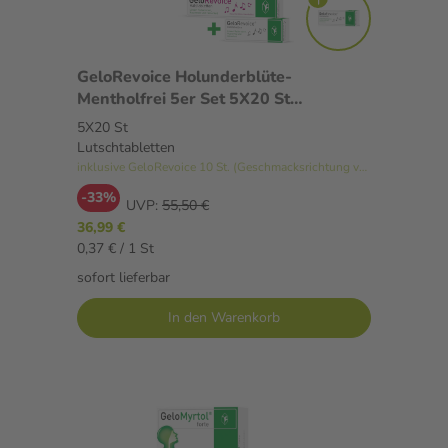
GeloRevoice Holunderblüte-
Mentholfrei 5er Set 5X20 St
Lutschtabletten
5X20 St
Lutschtabletten
inklusive GeloRevoice 10 St. (Geschmacksrichtung variiert)
-33%
UVP:
55,50 €
36,99 €
0,37 € / 1 St
sofort lieferbar
In den Warenkorb