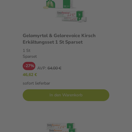
Gelomyrtol & Gelorevoice Kirsch
Erkältungsset 1 St Sparset
1 St
Sparset
-27%
AVP:
64,00 €
46,62 €
sofort lieferbar
In den Warenkorb