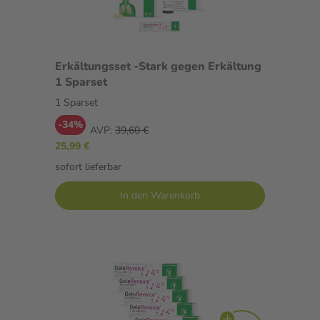
Erkältungsset -Stark gegen Erkältung
1 Sparset
1 Sparset
-34%
AVP:
39,60 €
25,99 €
sofort lieferbar
In den Warenkorb