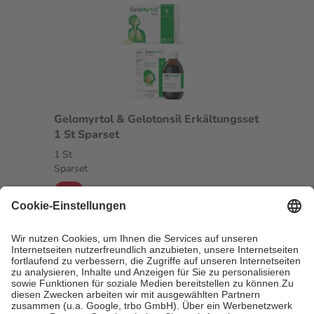
Gelomyrtol & Gelotonsil Erkältungsset
1 St Sparset
1 St
Sparset
-29%
AVP:
65,10 €
46,34 €
sofort lieferbar
In den Warenkorb