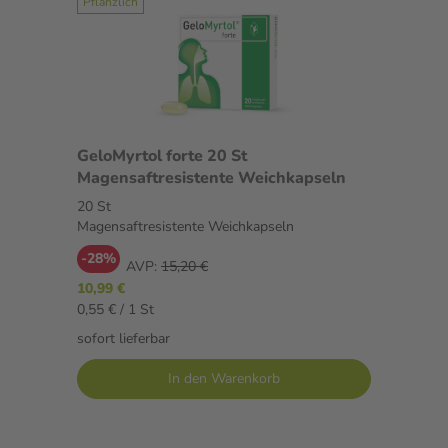
Pflanzlich
GeloMyrtol forte 20 St
Magensaftresistente Weichkapseln
20 St
Magensaftresistente Weichkapseln
-28%
AVP:
15,20 €
10,99 €
0,55 € / 1 St
sofort lieferbar
In den Warenkorb