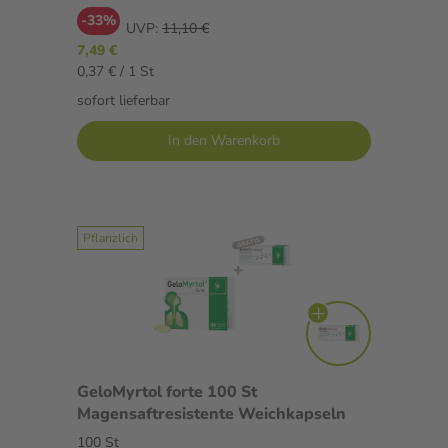
-33%
UVP:
11,10 €
7,49 €
0,37 € / 1 St
sofort lieferbar
In den Warenkorb
Pflanzlich
GeloMyrtol forte 100 St
Magensaftresistente Weichkapseln
100 St