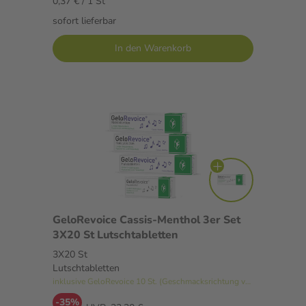
0,37 € / 1 St
sofort lieferbar
In den Warenkorb
GeloRevoice Cassis-Menthol 3er Set
3X20 St Lutschtabletten
3X20 St
Lutschtabletten
inklusive GeloRevoice 10 St. (Geschmacksrichtung variiert)
-35%