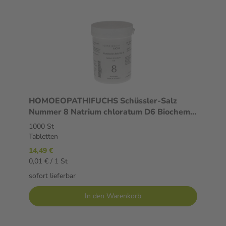
HOMOEOPATHIFUCHS Schüssler-Salz
Nummer 8 Natrium chloratum D6 Biochemie
1000 St Tabletten
1000 St
Tabletten
14,49 €
0,01 € / 1 St
sofort lieferbar
In den Warenkorb