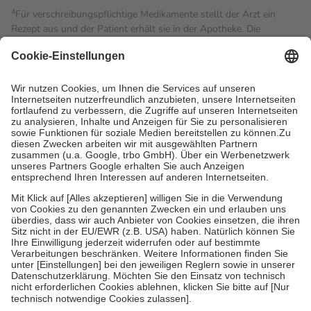
4
Für verschreibungspflichtige Medikamente stellt der Arzt ein
Rezept aus und der Patient erhält sie in der Apotheke. Die
gesetzliche Krankenversicherung übernimmt in der Regel die
Kosten dafür, der Versicherte trägt einen Teil davon als Zuzahlung
mit.
Grundsätzlich leisten Mitglieder Zuzahlungen in Höhe von zehn
Prozent des Abgabepreises,
mindestens
jedoch
fünf Euro
und
höchstens zehn Euro.
Es sind jedoch nie mehr als die
tatsächlichen Kosten der Leistung zu entrichten.
Diese Regeln gelten grundsätzlich auch für Online-Apotheken.
Bei Heilmitteln und häuslicher Krankenpflege beträgt die
Zuzahlung zehn Prozent der Kosten sowie zehn Euro je
Verordnung.
Um das Engagement der Versicherten für ihre eigene Gesundheit
zu stärken und die besondere Stellung der Familie zu unterstützen,
fallen
keine Zuzahlungen
an bei:
• Kindern und Jugendlichen bis zum vollendeten 18. Lebensjahr
mit Ausnahme der Fahrkosten
• Untersuchungen zur Vorsorge und Früherkennung, die von der
GKV getragen werden
• empfohlenen Schutzimpfungen