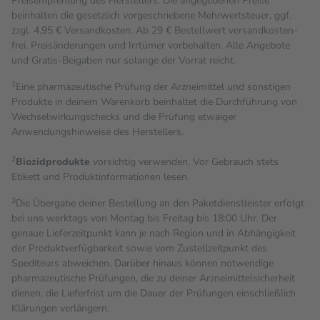
Preisempfehlung des Herstellers. Die angegebenen Preise
beinhalten die gesetzlich vorgeschriebene Mehrwertsteuer, ggf.
zzgl. 4,95 € Versandkosten. Ab 29 € Bestell­wert versand­kosten­
frei. Preisänderungen und Irrtümer vorbehalten. Alle Angebote
und Gratis-Beigaben nur solange der Vorrat reicht.
1
Eine pharmazeutische Prüfung der Arzneimittel und sonstigen
Produkte in deinem Warenkorb beinhaltet die Durchführung von
Wechselwirkungschecks und die Prüfung etwaiger
Anwendungshinweise des Herstellers.
2
Biozidprodukte
vorsichtig verwenden. Vor Gebrauch stets
Etikett und Produktinformationen lesen.
3
Die Übergabe deiner Bestellung an den Paketdienstleister erfolgt
bei uns werktags von Montag bis Freitag bis 18:00 Uhr. Der
genaue Lieferzeitpunkt kann je nach Region und in Abhängigkeit
der Produktverfügbarkeit sowie vom Zustellzeitpunkt des
Spediteurs abweichen. Darüber hinaus können notwendige
pharmazeutische Prüfungen, die zu deiner Arzneimittelsicherheit
dienen, die Lieferfrist um die Dauer der Prüfungen einschließlich
Klärungen verlängern.