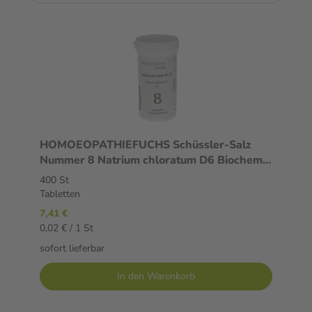
HOMOEOPATHIEFUCHS Schüssler-Salz
Nummer 8 Natrium chloratum D6 Biochemie
400 St Tabletten
400 St
Tabletten
7,41 €
0,02 € / 1 St
sofort lieferbar
In den Warenkorb