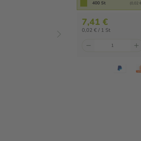
400 St
(0,02 €
7,41 €
0,02 € / 1 St