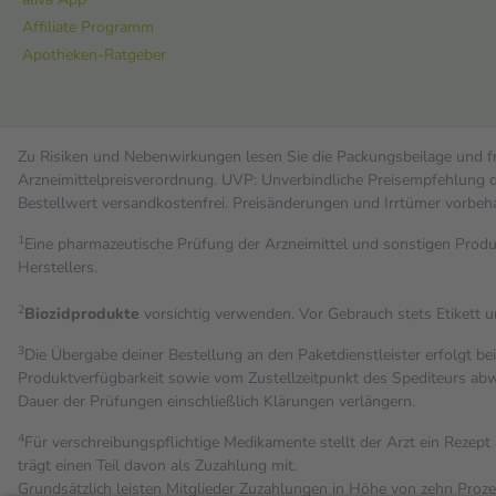
Affiliate Programm
Apotheken-Ratgeber
Zu Risiken und Nebenwirkungen lesen Sie die Packungsbeilage und fra
Arzneimittelpreisverordnung. UVP: Unverbindliche Preisempfehlung de
Bestell­wert versand­kosten­frei. Preisänderungen und Irrtümer vorbeh
1
Eine pharmazeutische Prüfung der Arzneimittel und sonstigen Pro
Herstellers.
2
Biozidprodukte
vorsichtig verwenden. Vor Gebrauch stets Etikett 
3
Die Übergabe deiner Bestellung an den Paketdienstleister erfolgt be
Produktverfügbarkeit sowie vom Zustellzeitpunkt des Spediteurs abwe
Dauer der Prüfungen einschließlich Klärungen verlängern.
4
Für verschreibungspflichtige Medikamente stellt der Arzt ein Rezept 
trägt einen Teil davon als Zuzahlung mit.
Grundsätzlich leisten Mitglieder Zuzahlungen in Höhe von zehn Proz