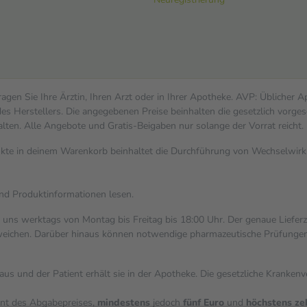
gen Sie Ihre Ärztin, Ihren Arzt oder in Ihrer Apotheke. AVP: Üblicher 
s Herstellers. Die angegebenen Preise beinhalten die gesetzlich vorges
alten. Alle Angebote und Gratis-Beigaben nur solange der Vorrat reicht.
dukte in deinem Warenkorb beinhaltet die Durchführung von Wechselwi
und Produktinformationen lesen.
i uns werktags von Montag bis Freitag bis 18:00 Uhr. Der genaue Liefer
ichen. Darüber hinaus können notwendige pharmazeutische Prüfungen, die
aus und der Patient erhält sie in der Apotheke. Die gesetzliche Kranken
ent des Abgabepreises,
mindestens
jedoch
fünf Euro
und
höchstens ze