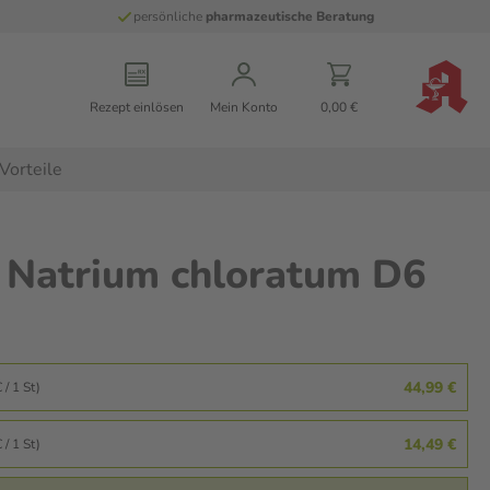
persönliche
pharmazeutische Beratung
Rezept einlösen
Mein Konto
0,00 €
Vorteile
Natrium chloratum D6
44,99 €
 / 1 St)
14,49 €
 / 1 St)