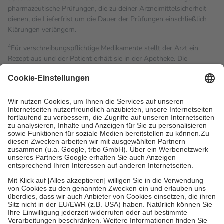
pharmazeutische Prüfungen, die zu deiner Arzneimittelsicherheit
dienen, die Lieferfrist um die Dauer der Prüfungen einschließlich
Klärungen verlängern.
4
Für verschreibungspflichtige Medikamente stellt der Arzt ein
Rezept aus und der Patient erhält sie in der Apotheke. Die
gesetzliche Krankenversicherung übernimmt in der Regel die
Kosten dafür, der Versicherte trägt einen Teil davon als Zuzahlung
mit.
Grundsätzlich leisten Mitglieder Zuzahlungen in Höhe von zehn
Prozent des Abgabepreises,
mindestens
jedoch
fünf Euro
und
höchstens zehn Euro.
Es sind jedoch nie mehr als die
tatsächlichen Kosten der Leistung zu entrichten.
Diese Regeln gelten grundsätzlich auch für Online-Apotheken.
Bei Heilmitteln und häuslicher Krankenpflege beträgt die
Zuzahlung zehn Prozent der Kosten sowie zehn Euro je
Verordnung.
Um das Engagement der Versicherten für ihre eigene Gesundheit
zu stärken und die besondere Stellung der Familie zu unterstützen,
fallen
keine Zuzahlungen
an bei:
• Kindern und Jugendlichen bis zum vollendeten 18. Lebensjahr