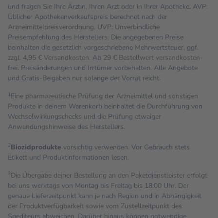
und fragen Sie Ihre Ärztin, Ihren Arzt oder in Ihrer Apotheke. AVP:
Üblicher Apothekenverkaufspreis berechnet nach der
Arzneimittelpreisverordnung. UVP: Unverbindliche
Preisempfehlung des Herstellers. Die angegebenen Preise
beinhalten die gesetzlich vorgeschriebene Mehrwertsteuer, ggf.
zzgl. 4,95 € Versandkosten. Ab 29 € Bestell­wert versand­kosten­
frei. Preisänderungen und Irrtümer vorbehalten. Alle Angebote
und Gratis-Beigaben nur solange der Vorrat reicht.
1
Eine pharmazeutische Prüfung der Arzneimittel und sonstigen
Produkte in deinem Warenkorb beinhaltet die Durchführung von
Wechselwirkungschecks und die Prüfung etwaiger
Anwendungshinweise des Herstellers.
2
Biozidprodukte
vorsichtig verwenden. Vor Gebrauch stets
Etikett und Produktinformationen lesen.
3
Die Übergabe deiner Bestellung an den Paketdienstleister erfolgt
bei uns werktags von Montag bis Freitag bis 18:00 Uhr. Der
genaue Lieferzeitpunkt kann je nach Region und in Abhängigkeit
der Produktverfügbarkeit sowie vom Zustellzeitpunkt des
Spediteurs abweichen. Darüber hinaus können notwendige