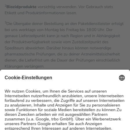
2
Biozidprodukte
vorsichtig verwenden. Vor Gebrauch stets
Etikett und Produktinformationen lesen.
3
Die Übergabe deiner Bestellung an den Paketdienstleister erfolgt
bei uns werktags von Montag bis Freitag bis 18:00 Uhr. Der
genaue Lieferzeitpunkt kann je nach Region und in Abhängigkeit
der Produktverfügbarkeit sowie vom Zustellzeitpunkt des
Spediteurs abweichen. Darüber hinaus können notwendige
pharmazeutische Prüfungen, die zu deiner Arzneimittelsicherheit
dienen, die Lieferfrist um die Dauer der Prüfungen einschließlich
Klärungen verlängern.
4
Für verschreibungspflichtige Medikamente stellt der Arzt ein
Rezept aus und der Patient erhält sie in der Apotheke. Die
gesetzliche Krankenversicherung übernimmt in der Regel die
Kosten dafür, der Versicherte trägt einen Teil davon als Zuzahlung
mit.
Grundsätzlich leisten Mitglieder Zuzahlungen in Höhe von zehn
Prozent des Abgabepreises,
mindestens
jedoch
fünf Euro
und
höchstens zehn Euro.
Es sind jedoch nie mehr als die
tatsächlichen Kosten der Leistung zu entrichten.