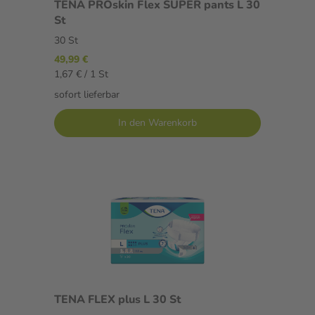
TENA PROskin Flex SUPER pants L 30
St
30 St
49,99 €
1,67 € / 1 St
sofort lieferbar
In den Warenkorb
TENA FLEX plus L 30 St