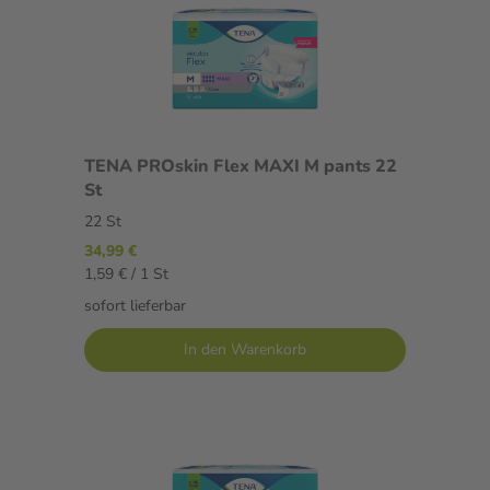
TENA PROskin Flex MAXI M pants 22
St
22 St
34,99 €
1,59 € / 1 St
sofort lieferbar
In den Warenkorb