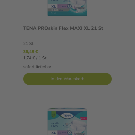
TENA PROskin Flex MAXI XL 21 St
21 St
36,48 €
1,74 € / 1 St
sofort lieferbar
In den Warenkorb