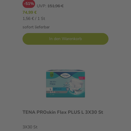
-51%
UVP:
151,96 €
74,99 €
1,56 € / 1 St
sofort lieferbar
In den Warenkorb
TENA PROskin Flex PLUS L 3X30 St
3X30 St