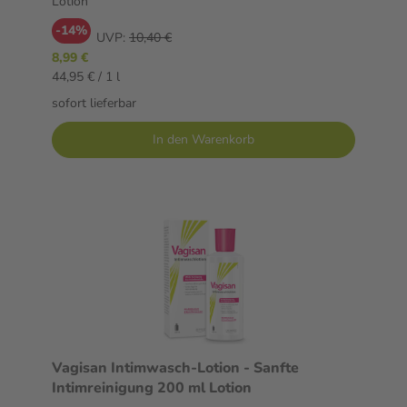
Lotion
-14%
UVP:
10,40 €
8,99 €
44,95 € / 1 l
sofort lieferbar
In den Warenkorb
Vagisan Intimwasch-Lotion - Sanfte
Intimreinigung 200 ml Lotion