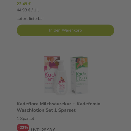
22,49 €
44,98 € / 1 l
sofort lieferbar
In den Warenkorb
Kadeflora Milchsäurekur + Kadefemin
Waschlotion Set 1 Sparset
1 Sparset
-22%
UVP:
28,98 €