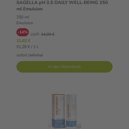
SAGELLA pH 3,5 DAILY WELL-BEING 250
ml Emulsion
250 ml
Emulsion
-14%
UVP:
14,99 €
12,82 €
51,28 € / 1 l
sofort lieferbar
In den Warenkorb