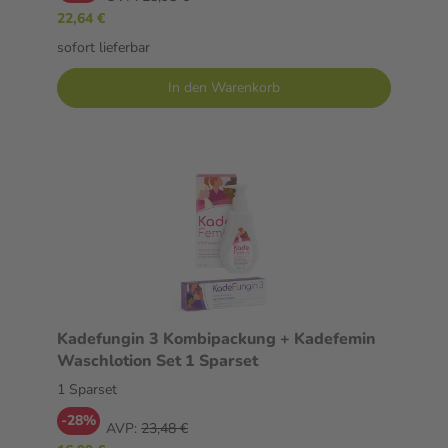
22,64 €
sofort lieferbar
In den Warenkorb
Kadefungin 3 Kombipackung + Kadefemin
Waschlotion Set 1 Sparset
1 Sparset
-28%
AVP:
23,48 €