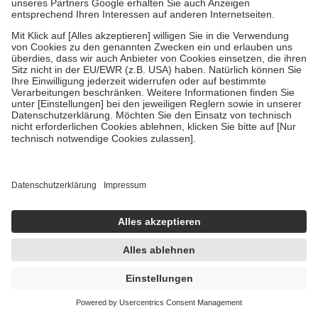
5,74 €
38,27 € / 1 l
sofort lieferbar
In den Warenkorb
Vagisan Intimwaschlotion - Sanfte
Intimreinigung 100 ml Lotion
100 ml
Lotion