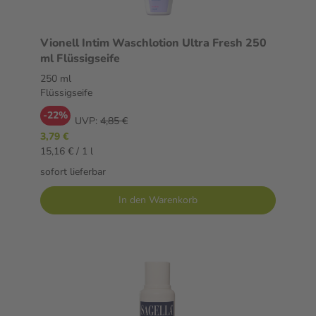
Vionell Intim Waschlotion Ultra Fresh 250
ml Flüssigseife
250 ml
Flüssigseife
-22%
UVP:
4,85 €
3,79 €
15,16 € / 1 l
sofort lieferbar
In den Warenkorb