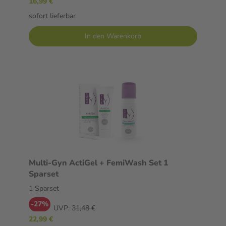
16,99 €
sofort lieferbar
In den Warenkorb
Multi-Gyn ActiGel + FemiWash Set 1
Sparset
1 Sparset
-27%
UVP:
31,48 €
22,99 €