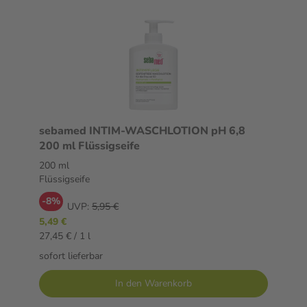
sebamed INTIM-WASCHLOTION pH 6,8
200 ml Flüssigseife
200 ml
Flüssigseife
-8%
UVP:
5,95 €
5,49 €
27,45 € / 1 l
sofort lieferbar
In den Warenkorb