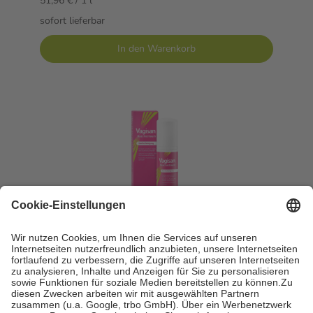
51,96 € / 1 l
sofort lieferbar
In den Warenkorb
Vagisan Duschschaum 150 ml Schaum
150 ml
Schaum
-4%
UVP:
5,99 €