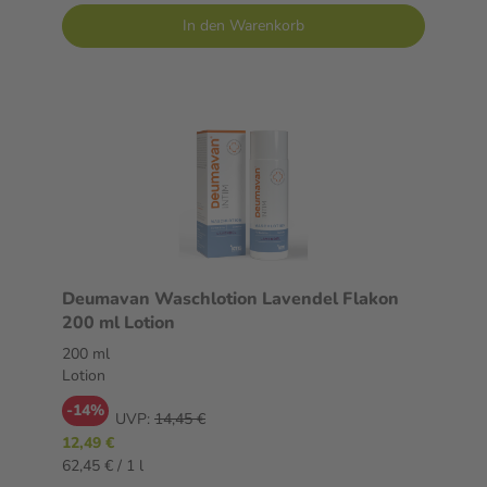
In den Warenkorb
Deumavan Waschlotion Lavendel Flakon
200 ml Lotion
200 ml
Lotion
-14%
UVP:
14,45 €
12,49 €
62,45 € / 1 l