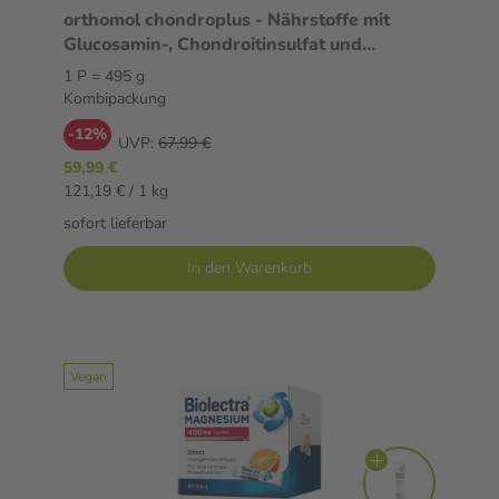
orthomol chondroplus - Nährstoffe mit
Glucosamin-, Chondroitinsulfat und
Hyaluronsäure - Granulat/Kapseln
1 P = 495 g
Kombipackung
-12%
UVP:
67,99 €
59,99 €
121,19 € / 1 kg
sofort lieferbar
In den Warenkorb
Vegan