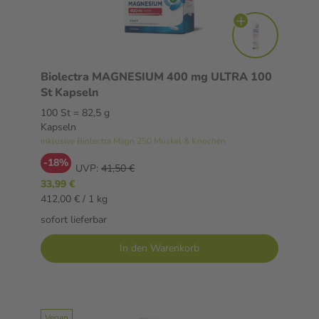
Biolectra MAGNESIUM 400 mg ULTRA 100
St Kapseln
100 St = 82,5 g
Kapseln
inklusive Biolectra Magn 250 Muskel & Knochen
-18%
UVP:
41,50 €
33,99 €
412,00 € / 1 kg
sofort lieferbar
In den Warenkorb
Vegan