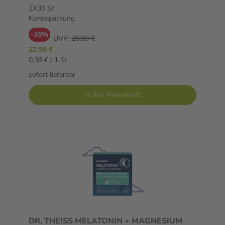
2X30 St
Kombipackung
-15%
UVP:
26,99 €
22,99 €
0,38 € / 1 St
sofort lieferbar
In den Warenkorb
DR. THEISS MELATONIN + MAGNESIUM