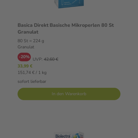
Basica Direkt Basische Mikroperlen 80 St
Granulat
80 St = 224 g
Granulat
-20%
UVP:
42,60 €
33,99 €
151,74 € / 1 kg
sofort lieferbar
In den Warenkorb