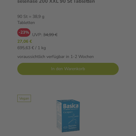
selenase 200 XXL 90 St Tabletten
90 St = 38,9 g
Tabletten
-23%
UVP:
34,99 €
27,06 €
695,63 € / 1 kg
voraussichtlich verfügbar in 1-2 Wochen
In den Warenkorb
Vegan