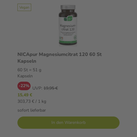
Vegan
NICApur Magnesiumcitrat 120 60 St
Kapseln
60 St = 51 g
Kapseln
-22%
UVP:
19,95 €
15,49 €
303,73 € / 1 kg
sofort lieferbar
In den Warenkorb