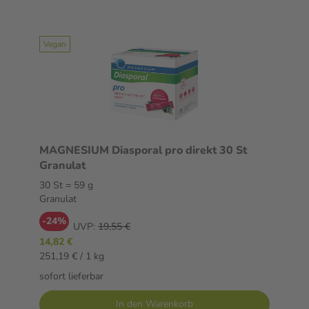
Vegan
MAGNESIUM Diasporal pro direkt 30 St
Granulat
30 St = 59 g
Granulat
-24%
UVP:
19,55 €
14,82 €
251,19 € / 1 kg
sofort lieferbar
In den Warenkorb