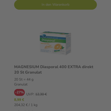
In den Warenkorb
MAGNESIUM Diasporal 400 EXTRA direkt
20 St Granulat
20 St = 44 g
Granulat
-27%
UVP:
12,30 €
8,99 €
204,32 € / 1 kg