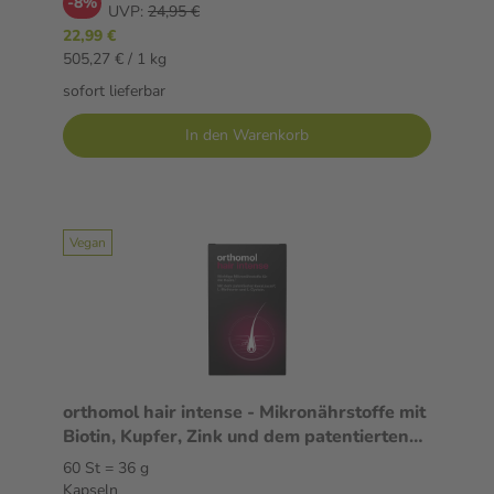
-8%
UVP:
24,95 €
22,99 €
505,27 € / 1 kg
sofort lieferbar
In den Warenkorb
Vegan
orthomol hair intense - Mikronährstoffe mit
Biotin, Kupfer, Zink und dem patentierten
KeraLiacin - Kapseln
60 St = 36 g
Kapseln