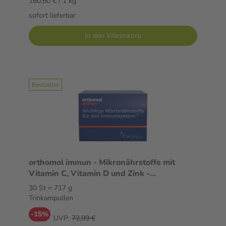
160,60 € / 1 kg
sofort lieferbar
In den Warenkorb
Bestseller
orthomol immun - Mikronährstoffe mit
Vitamin C, Vitamin D und Zink -
Trinkampullen/Tabletten
30 St = 717 g
Trinkampullen
-15%
UVP:
72,99 €