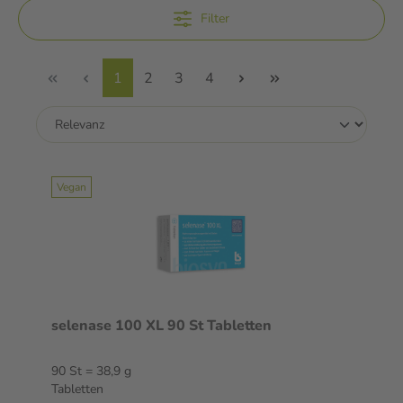
Filter
1
2
3
4
Vegan
selenase 100 XL 90 St Tabletten
90 St = 38,9 g
Tabletten