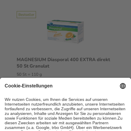
Bestseller
MAGNESIUM Diasporal 400 EXTRA direkt
50 St Granulat
50 St = 110 g
Granulat
-7%
UVP:
25,25 €
23,42 €
212,91 € / 1 kg
sofort lieferbar
In den Warenkorb