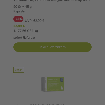
Vitamin B6, B12 und Magnesium – Kapseln
90 St = 45 g
Kapseln
-16%
UVP:
62,99 €
52,99 €
1.177,56 € / 1 kg
sofort lieferbar
In den Warenkorb
Vegan