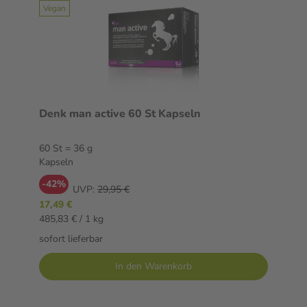
Vegan
Denk man active 60 St Kapseln
60 St = 36 g
Kapseln
-42%
UVP:
29,95 €
17,49 €
485,83 € / 1 kg
sofort lieferbar
In den Warenkorb