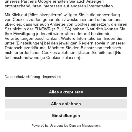
Doppelherz system KOLLAGEN 11.000
PLUS VITAMIN C + D 30X25 ml Ampullen
30X25 ml
Ampullen
-20%
UVP:
39,95 €
31,99 €
42,65 € / 1 l
sofort lieferbar