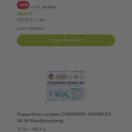
-14%
UVP:
24,29 €
20,91 €
537,53 € / 1 kg
sofort lieferbar
In den Warenkorb
Doppelherz system CHONDRO-KOMPLEX
30 St Kombipackung
30 St = 440,4 g