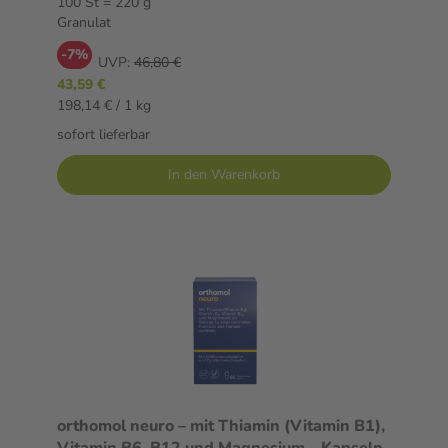
100 St = 220 g
Granulat
-7%
UVP:
46,80 €
43,59 €
198,14 € / 1 kg
sofort lieferbar
In den Warenkorb
orthomol neuro – mit Thiamin (Vitamin B1),