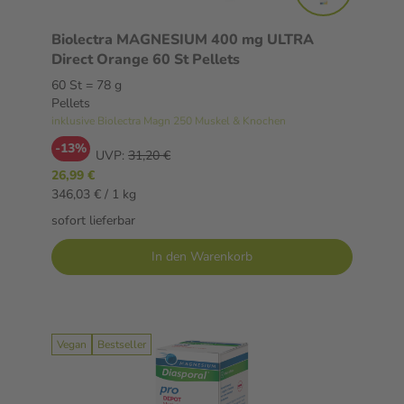
Biolectra MAGNESIUM 400 mg ULTRA
Direct Orange 60 St Pellets
60 St = 78 g
Pellets
inklusive Biolectra Magn 250 Muskel & Knochen
-13%
UVP:
31,20 €
26,99 €
346,03 € / 1 kg
sofort lieferbar
In den Warenkorb
Vegan
Bestseller