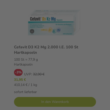
Cefavit D3 K2 Mg 2.000 I.E. 100 St
Hartkapseln
100 St = 77,9 g
Hartkapseln
-3%
UVP:
32,90 €
31,95 €
410,14 € / 1 kg
sofort lieferbar
In den Warenkorb