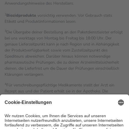
Anwendungshinweise des Herstellers.
2
Biozidprodukte
vorsichtig verwenden. Vor Gebrauch stets
Etikett und Produktinformationen lesen.
3
Die Übergabe deiner Bestellung an den Paketdienstleister erfolgt
bei uns werktags von Montag bis Freitag bis 18:00 Uhr. Der
genaue Lieferzeitpunkt kann je nach Region und in Abhängigkeit
der Produktverfügbarkeit sowie vom Zustellzeitpunkt des
Spediteurs abweichen. Darüber hinaus können notwendige
pharmazeutische Prüfungen, die zu deiner Arzneimittelsicherheit
dienen, die Lieferfrist um die Dauer der Prüfungen einschließlich
Klärungen verlängern.
4
Für verschreibungspflichtige Medikamente stellt der Arzt ein
Rezept aus und der Patient erhält sie in der Apotheke. Die
gesetzliche Krankenversicherung übernimmt in der Regel die
Kosten dafür, der Versicherte trägt einen Teil davon als Zuzahlung
mit.
Grundsätzlich leisten Mitglieder Zuzahlungen in Höhe von zehn
Prozent des Abgabepreises,
mindestens
jedoch
fünf Euro
und
höchstens zehn Euro.
Es sind jedoch nie mehr als die