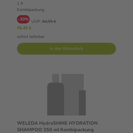
Kombipackung
1 P
Kombipackung
-10%
UVP:
84,95 €
76,45 €
sofort lieferbar
In den Warenkorb
WELEDA HydroSHINE HYDRATION
SHAMPOO 250 ml Kombipackung