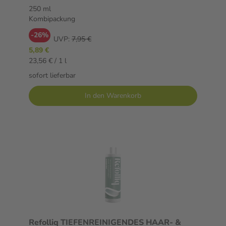
250 ml
Kombipackung
-26%
UVP:
7,95 €
5,89 €
23,56 € / 1 l
sofort lieferbar
In den Warenkorb
Refolliq TIEFENREINIGENDES HAAR- &