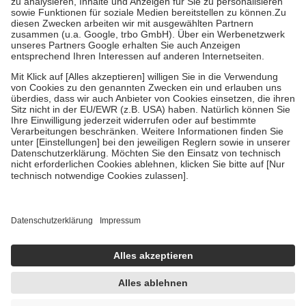
tatsächlichen Kosten der Leistung zu entrichten.
Diese Regeln gelten grundsätzlich auch für Online-Apotheken.
Bei Heilmitteln und häuslicher Krankenpflege beträgt die
Zuzahlung zehn Prozent der Kosten sowie zehn Euro je
Verordnung.
Um das Engagement der Versicherten für ihre eigene Gesundheit
zu stärken und die besondere Stellung der Familie zu unterstützen,
fallen
keine Zuzahlungen
an bei:
• Kindern und Jugendlichen bis zum vollendeten 18. Lebensjahr
mit Ausnahme der Fahrkosten
• Untersuchungen zur Vorsorge und Früherkennung, die von der
GKV getragen werden
• empfohlenen Schutzimpfungen
• Harn- und Blutteststreifen
Wir nutzen Trusted Shops als unabhängigen Dienstleister für die
Einholung von Bewertungen. Trusted Shops hat Maßnahmen
getroffen, um sicherzustellen, dass es sich um echte Bewertungen
handelt. Mehr Informationen findest du hier:
https://help.etrusted.com/hc/de/articles/4419944605341
Einige Bilder und Inhalte wurden unter Zuhilfenahme künstlicher