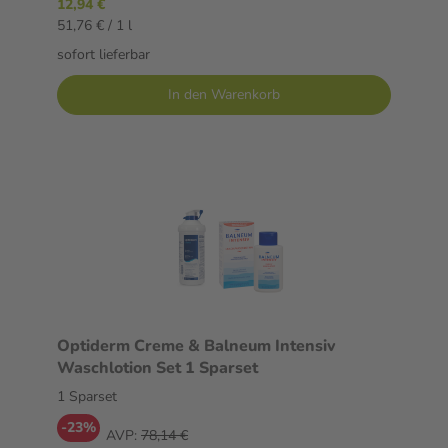
12,94 €
51,76 € / 1 l
sofort lieferbar
In den Warenkorb
Optiderm Creme & Balneum Intensiv
Waschlotion Set 1 Sparset
1 Sparset
-23%
AVP:
78,14 €