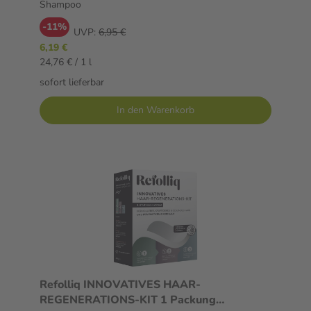
Shampoo
-11%
UVP:
6,95 €
6,19 €
24,76 € / 1 l
sofort lieferbar
In den Warenkorb
Refolliq INNOVATIVES HAAR-
REGENERATIONS-KIT 1 Packung