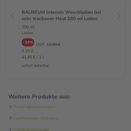
BALNEUM Intensiv Waschlotion bei
Op
sehr trockener Haut 200 ml Lotion
Ju
Cr
200 ml
50
Lotion
Cr
-34%
-
UVP:
12,59 €
8,29 €
52
41,45 € / 1 l
105
sofort lieferbar
sof
Weitere Produkte aus:
Feuchtigkeitsshampoo
rückfettendes Shampoo
Handreinigungsgel