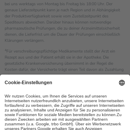
bei uns werktags von Montag bis Freitag bis 18:00 Uhr. Der
genaue Lieferzeitpunkt kann je nach Region und in Abhängigkeit
der Produktverfügbarkeit sowie vom Zustellzeitpunkt des
Spediteurs abweichen. Darüber hinaus können notwendige
pharmazeutische Prüfungen, die zu deiner Arzneimittelsicherheit
dienen, die Lieferfrist um die Dauer der Prüfungen einschließlich
Klärungen verlängern.
4
Für verschreibungspflichtige Medikamente stellt der Arzt ein
Rezept aus und der Patient erhält sie in der Apotheke. Die
gesetzliche Krankenversicherung übernimmt in der Regel die
Kosten dafür, der Versicherte trägt einen Teil davon als Zuzahlung
mit.
Grundsätzlich leisten Mitglieder Zuzahlungen in Höhe von zehn
Prozent des Abgabepreises,
mindestens
jedoch
fünf Euro
und
höchstens zehn Euro.
Es sind jedoch nie mehr als die
tatsächlichen Kosten der Leistung zu entrichten.
Diese Regeln gelten grundsätzlich auch für Online-Apotheken.
Bei Heilmitteln und häuslicher Krankenpflege beträgt die
Zuzahlung zehn Prozent der Kosten sowie zehn Euro je
Verordnung.