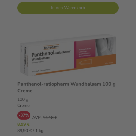
In den Warenkorb
Panthenol-ratiopharm Wundbalsam 100 g
Creme
100 g
Creme
-37%
AVP:
14,18 €
8,99 €
89,90 € / 1 kg