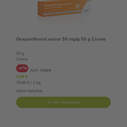
Dexpanthenol axicur 50 mg/g 50 g Creme
50 g
Creme
-47%
AVP:
7,53 €
3,99 €
79,80 € / 1 kg
sofort lieferbar
In den Warenkorb