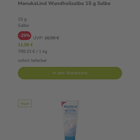
ManukaLind Wundheilsalbe 15 g Salbe
15 g
Salbe
-29%
UVP:
16,99 €
11,99 €
799,33 € / 1 kg
sofort lieferbar
In den Warenkorb
Vegan