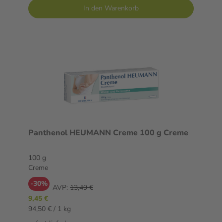
In den Warenkorb
Panthenol HEUMANN Creme 100 g Creme
100 g
Creme
-30%
AVP:
13,49 €
9,45 €
94,50 € / 1 kg