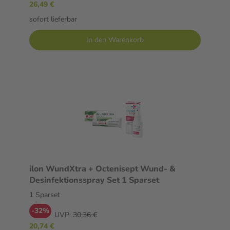
26,49 €
sofort lieferbar
In den Warenkorb
ilon WundXtra + Octenisept Wund- &
Desinfektionsspray Set 1 Sparset
1 Sparset
-32%
UVP:
30,36 €
20,74 €