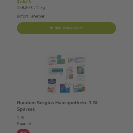
15,83 €
158,30 € / 1 kg
sofort lieferbar
In den Warenkorb
Rundum Sorglos Hausapotheke 1 St
Sparset
1 St
Sparset