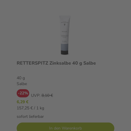
RETTERSPITZ Zinksalbe 40 g Salbe
40 g
Salbe
-22%
UVP:
8,10 €
6,29 €
157,25 € / 1 kg
sofort lieferbar
In den Warenkorb