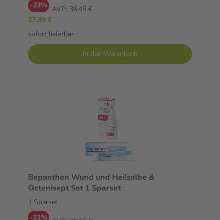
-23%
AVP:
36,45 €
27,99 €
sofort lieferbar
In den Warenkorb
Bepanthen Wund und Heilsalbe &
Octenisept Set 1 Sparset
1 Sparset
-21%