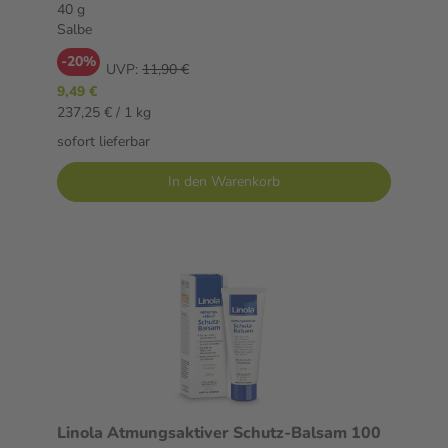
40 g
Salbe
-20%
UVP:
11,90 €
9,49 €
237,25 € / 1 kg
sofort lieferbar
In den Warenkorb
Linola Atmungsaktiver Schutz-Balsam 100