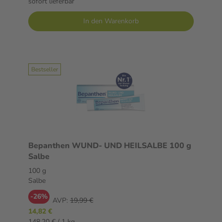
sofort lieferbar
In den Warenkorb
Bestseller
Bepanthen WUND- UND HEILSALBE 100 g
Salbe
100 g
Salbe
-26%
AVP:
19,99 €
14,82 €
148,20 € / 1 kg