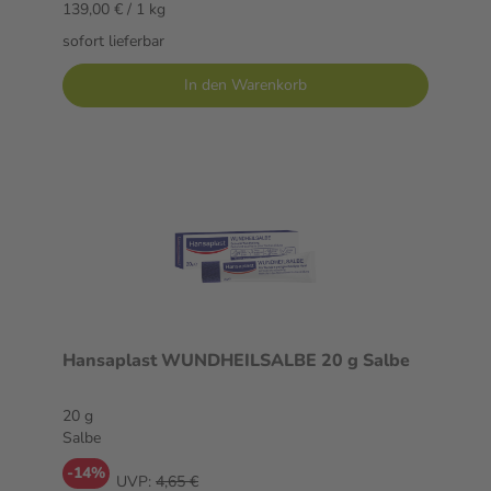
139,00 € / 1 kg
sofort lieferbar
In den Warenkorb
Hansaplast WUNDHEILSALBE 20 g Salbe
20 g
Salbe
-14%
UVP:
4,65 €