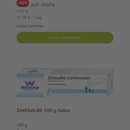
-41%
AVP:
13,27 €
7,77 €
77,70 € / 1 kg
sofort lieferbar
In den Warenkorb
ZINKSALBE 100 g Salbe
100 g