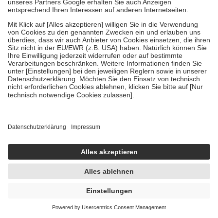
In den Warenkorb
Vegan
Multilind Heilsalbe & Wundschutzpflege
Set 1 Sparset
1 Sparset
-34%
AVP:
54,77 €
35,99 €
sofort lieferbar