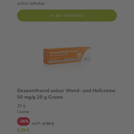
sofort lieferbar
In den Warenkorb
Dexpanthenol axicur Wund- und Heilcreme
50 mg/g 20 g Creme
20 g
Creme
-36%
AVP:
4,36 €
2,78 €