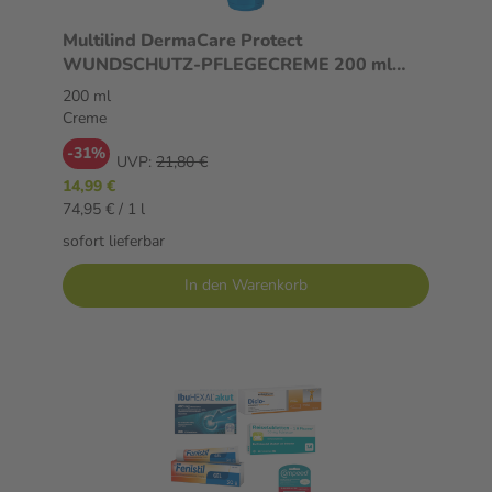
Multilind DermaCare Protect
WUNDSCHUTZ-PFLEGECREME 200 ml
Creme
200 ml
Creme
-31%
UVP:
21,80 €
14,99 €
74,95 € / 1 l
sofort lieferbar
In den Warenkorb