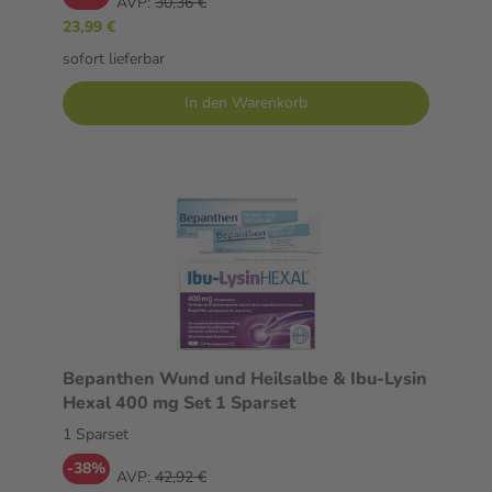
AVP:
30,36 €
23,99 €
sofort lieferbar
In den Warenkorb
Bepanthen Wund und Heilsalbe & Ibu-Lysin
Hexal 400 mg Set 1 Sparset
1 Sparset
-38%
AVP:
42,92 €