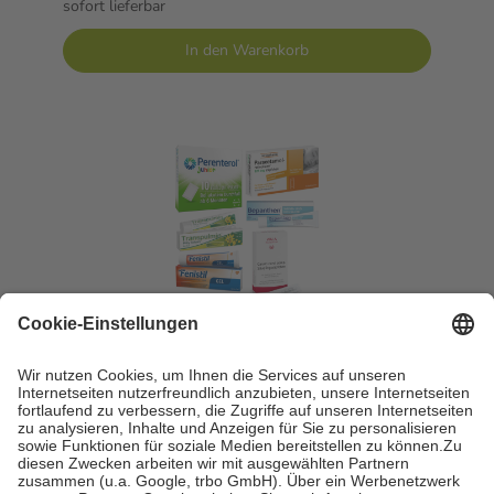
sofort lieferbar
In den Warenkorb
Reiseapotheke für Babys 1 Sparset
1 Sparset
-30%
AVP:
48,58 €
33,99 €
sofort lieferbar