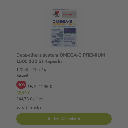
Doppelherz system OMEGA-3 PREMIUM
1500 120 St Kapseln
120 St = 155,2 g
Kapseln
-9%
UVP:
41,95 €
37,99 €
244,78 € / 1 kg
sofort lieferbar
In den Warenkorb