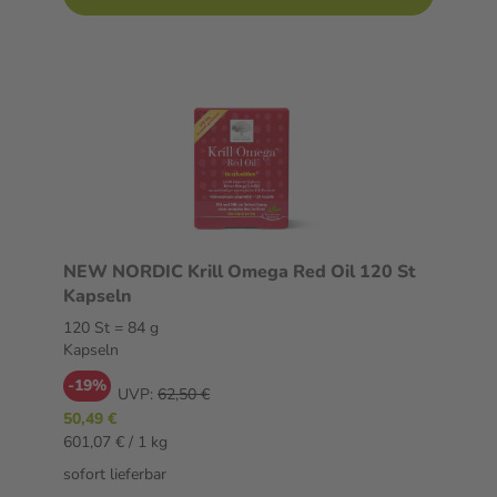
NEW NORDIC Krill Omega Red Oil 120 St
Kapseln
120 St = 84 g
Kapseln
-19%
UVP:
62,50 €
50,49 €
601,07 € / 1 kg
sofort lieferbar