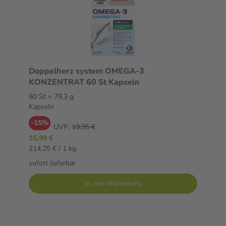
Doppelherz system OMEGA-3
KONZENTRAT 60 St Kapseln
60 St = 79,3 g
Kapseln
-15%
UVP:
19,95 €
16,99 €
214,25 € / 1 kg
sofort lieferbar
In den Warenkorb