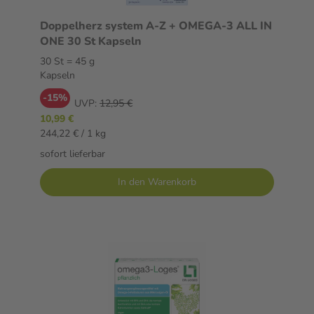
Doppelherz system A-Z + OMEGA-3 ALL IN
ONE 30 St Kapseln
30 St = 45 g
Kapseln
-15%
UVP:
12,95 €
10,99 €
244,22 € / 1 kg
sofort lieferbar
In den Warenkorb