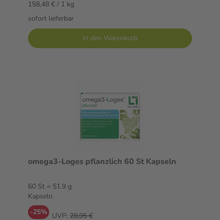
158,48 € / 1 kg
sofort lieferbar
In den Warenkorb
omega3-Loges pflanzlich 60 St Kapseln
60 St = 51.9 g
Kapseln
-25%
UVP:
28,95 €