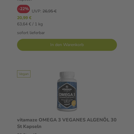
-22%
UVP:
26,95 €
20,99 €
63,64 € / 1 kg
sofort lieferbar
In den Warenkorb
Vegan
vitamaze OMEGA 3 VEGANES ALGENÖL 30
St Kapseln