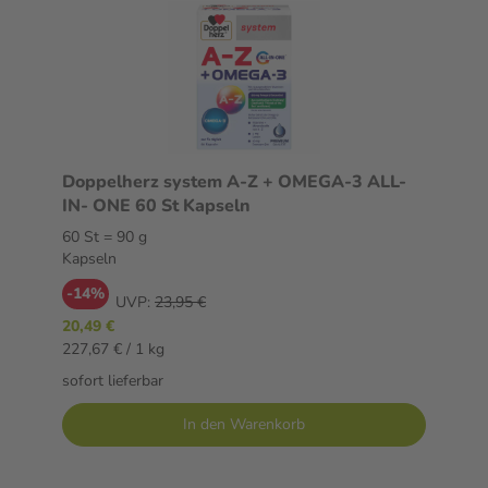
Doppelherz system A-Z + OMEGA-3 ALL-
IN- ONE 60 St Kapseln
60 St = 90 g
Kapseln
-14%
UVP:
23,95 €
20,49 €
227,67 € / 1 kg
sofort lieferbar
In den Warenkorb