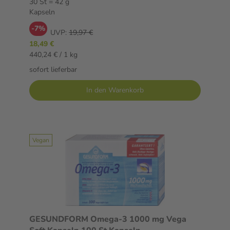
30 St = 42 g
Kapseln
-7%
UVP:
19,97 €
18,49 €
440,24 € / 1 kg
sofort lieferbar
In den Warenkorb
Vegan
GESUNDFORM Omega-3 1000 mg Vega