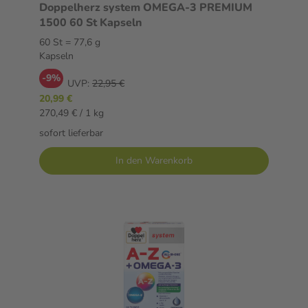
Doppelherz system OMEGA-3 PREMIUM
1500 60 St Kapseln
60 St = 77,6 g
Kapseln
-9%
UVP:
22,95 €
20,99 €
270,49 € / 1 kg
sofort lieferbar
In den Warenkorb