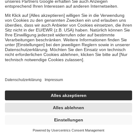
OMEGA-3 FETTSÄUREN 1000mg +12mg
Vitamin E 100 St Kapseln
100 St = 141,5 g
Kapseln
-58%
UVP:
16,61 €
6,99 €
49,40 € / 1 kg
sofort lieferbar
In den Warenkorb