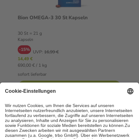
Bion OMEGA-3 30 St Kapseln
30 St = 21 g
Kapseln
-15%
UVP:
16,99 €
14,49 €
690,00 € / 1 kg
sofort lieferbar
In den Warenkorb