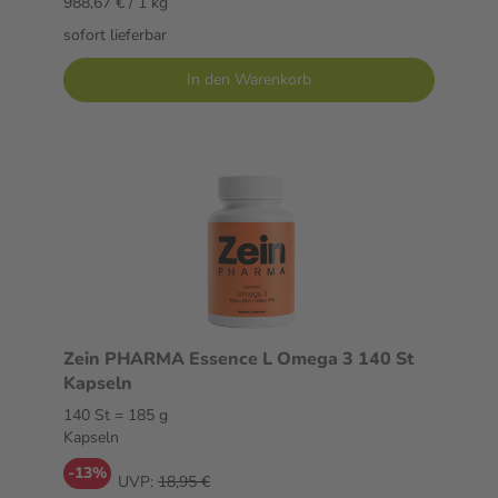
988,67 € / 1 kg
sofort lieferbar
In den Warenkorb
Zein PHARMA Essence L Omega 3 140 St
Kapseln
140 St = 185 g
Kapseln
-13%
UVP:
18,95 €