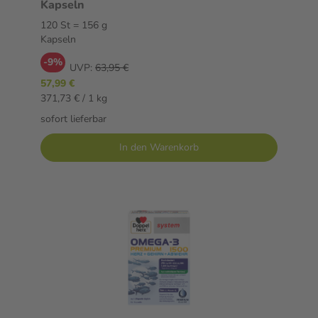
Kapseln
120 St = 156 g
Kapseln
-9%
UVP:
63,95 €
57,99 €
371,73 € / 1 kg
sofort lieferbar
In den Warenkorb