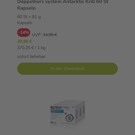
Doppelherz system Antarktis Krill 60 St
Kapseln
60 St = 81 g
Kapseln
-14%
UVP:
34,95 €
29,99 €
370,25 € / 1 kg
sofort lieferbar
In den Warenkorb