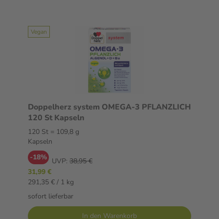
Vegan
Doppelherz system OMEGA-3 PFLANZLICH
120 St Kapseln
120 St = 109,8 g
Kapseln
-18%
UVP:
38,95 €
31,99 €
291,35 € / 1 kg
sofort lieferbar
In den Warenkorb