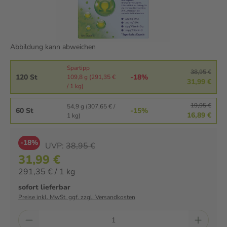
Abbildung kann abweichen
Spartipp
38,95 €
120 St
-18%
109,8 g (291,35 €
31,99 €
/ 1 kg)
19,95 €
54,9 g (307,65 € /
60 St
-15%
16,89 €
1 kg)
-18%
UVP:
38,95 €
31,99 €
291,35 € / 1 kg
sofort lieferbar
Preise inkl. MwSt. ggf. zzgl. Versandkosten