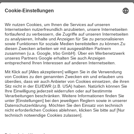
mit.
Grundsätzlich leisten Mitglieder Zuzahlungen in Höhe von zehn
Prozent des Abgabepreises,
mindestens
jedoch
fünf Euro
und
höchstens zehn Euro.
Es sind jedoch nie mehr als die
tatsächlichen Kosten der Leistung zu entrichten.
Diese Regeln gelten grundsätzlich auch für Online-Apotheken.
Bei Heilmitteln und häuslicher Krankenpflege beträgt die
Zuzahlung zehn Prozent der Kosten sowie zehn Euro je
Verordnung.
Um das Engagement der Versicherten für ihre eigene Gesundheit
zu stärken und die besondere Stellung der Familie zu unterstützen,
fallen
keine Zuzahlungen
an bei:
• Kindern und Jugendlichen bis zum vollendeten 18. Lebensjahr
mit Ausnahme der Fahrkosten
• Untersuchungen zur Vorsorge und Früherkennung, die von der
GKV getragen werden
• empfohlenen Schutzimpfungen
• Harn- und Blutteststreifen
Wir nutzen Trusted Shops als unabhängigen Dienstleister für die
Einholung von Bewertungen. Trusted Shops hat Maßnahmen
getroffen, um sicherzustellen, dass es sich um echte Bewertungen