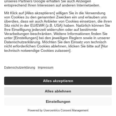
HEPAR HEVERT INJEKT 10X2 ml Ampullen
10X2 ml
Ampullen
-30%
AVP:
29,99 €
20,99 €
1.049,50 € / 1 l
sofort lieferbar
In den Warenkorb
Pflanzlich