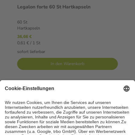
Legalon forte 60 St Hartkapseln
60 St
Hartkapseln
36,66 €
0,61 € / 1 St
sofort lieferbar
In den Warenkorb