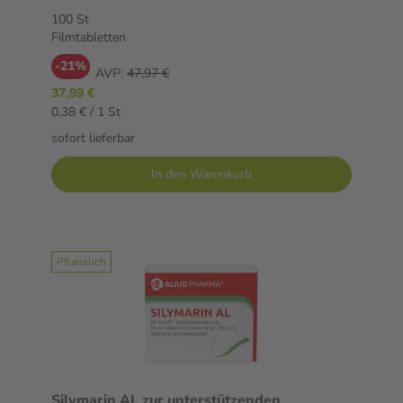
100 St
Filmtabletten
-21%
AVP:
47,97 €
37,99 €
0,38 € / 1 St
sofort lieferbar
In den Warenkorb
Pflanzlich
Silymarin AL zur unterstützenden