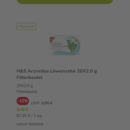
Pflanzlich
H&S Arzneitee Löwenzahn 20X2.0 g
Filterbeutel
20X2.0 g
Filterbeutel
-12%
UVP:
3,95 €
3,49 €
87,25 € / 1 kg
sofort lieferbar