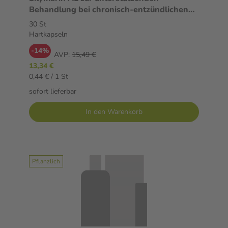
Behandlung bei chronisch-entzündlichen
Lebererkrankungen
30 St
Hartkapseln
-14%
AVP:
15,49 €
13,34 €
0,44 € / 1 St
sofort lieferbar
In den Warenkorb
Pflanzlich