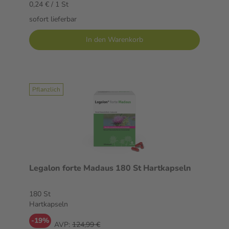
0,24 € / 1 St
sofort lieferbar
In den Warenkorb
Pflanzlich
Legalon forte Madaus 180 St Hartkapseln
180 St
Hartkapseln
-19%
AVP:
124,99 €