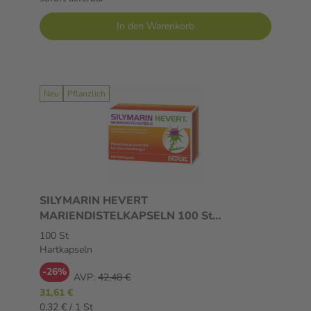
In den Warenkorb
Neu
Pflanzlich
SILYMARIN HEVERT
MARIENDISTELKAPSELN 100 St
Hartkapseln
100 St
Hartkapseln
-26%
AVP:
42,48 €
31,61 €
0,32 € / 1 St