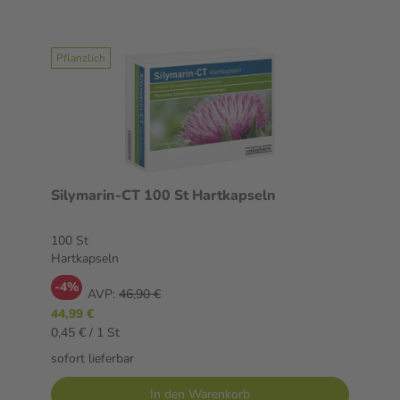
Pflanzlich
Silymarin-CT 100 St Hartkapseln
100 St
Hartkapseln
-4%
AVP:
46,90 €
44,99 €
0,45 € / 1 St
sofort lieferbar
In den Warenkorb