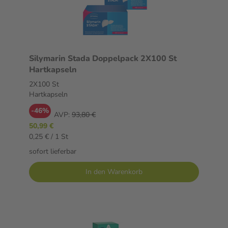
Silymarin Stada Doppelpack 2X100 St
Hartkapseln
2X100 St
Hartkapseln
-46%
AVP:
93,80 €
50,99 €
0,25 € / 1 St
sofort lieferbar
In den Warenkorb