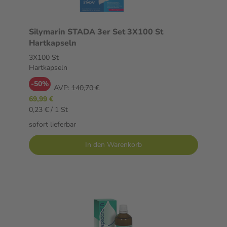
Silymarin STADA 3er Set 3X100 St
Hartkapseln
3X100 St
Hartkapseln
-50%
AVP:
140,70 €
69,99 €
0,23 € / 1 St
sofort lieferbar
In den Warenkorb