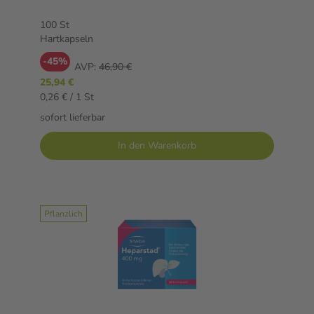
100 St
Hartkapseln
-45%
AVP:
46,90 €
25,94 €
0,26 € / 1 St
sofort lieferbar
In den Warenkorb
Pflanzlich