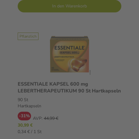
In den Warenkorb
Pflanzlich
ESSENTIALE KAPSEL 600 mg
LEBERTHERAPEUTIKUM 90 St Hartkapseln
90 St
Hartkapseln
-31%
AVP:
44,99 €
30,99 €
0,34 € / 1 St