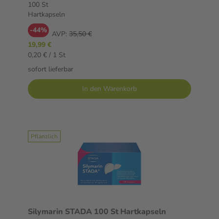
Lebererkrankungen
100 St
Hartkapseln
-44%
AVP:
35,50 €
19,99 €
0,20 € / 1 St
sofort lieferbar
In den Warenkorb
Pflanzlich
Silymarin STADA 100 St Hartkapseln