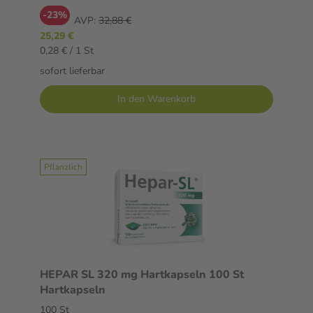
-23%
AVP:
32,88 €
25,29 €
0,28 € / 1 St
sofort lieferbar
In den Warenkorb
Pflanzlich
HEPAR SL 320 mg Hartkapseln 100 St
Hartkapseln
100 St