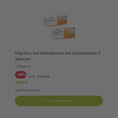
Migräne Set Ratiopharm mit Sumatriptan 1
Sparset
1 Sparset
-36%
AVP:
23,34 €
14,99 €
sofort lieferbar
In den Warenkorb