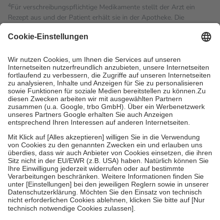
4
Für verschreibungspflichtige Medikamente stellt der Arzt ein
Rezept aus und der Patient erhält sie in der Apotheke. Die
gesetzliche Krankenversicherung übernimmt in der Regel die
Kosten dafür, der Versicherte trägt einen Teil davon als Zuzahlung
mit.
Grundsätzlich leisten Mitglieder Zuzahlungen in Höhe von zehn
Prozent des Abgabepreises,
mindestens
jedoch
fünf Euro
und
höchstens zehn Euro.
Es sind jedoch nie mehr als die
tatsächlichen Kosten der Leistung zu entrichten.
Diese Regeln gelten grundsätzlich auch für Online-Apotheken.
Bei Heilmitteln und häuslicher Krankenpflege beträgt die
Zuzahlung zehn Prozent der Kosten sowie zehn Euro je
Verordnung.
Um das Engagement der Versicherten für ihre eigene Gesundheit
zu stärken und die besondere Stellung der Familie zu unterstützen,
fallen
keine Zuzahlungen
an bei:
• Kindern und Jugendlichen bis zum vollendeten 18. Lebensjahr
mit Ausnahme der Fahrkosten
• Untersuchungen zur Vorsorge und Früherkennung, die von der
GKV getragen werden
• empfohlenen Schutzimpfungen