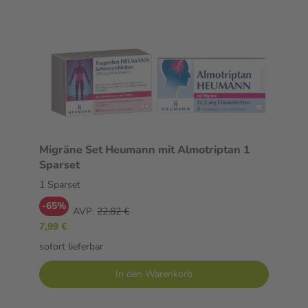
Migräne Set Heumann mit Almotriptan 1
Sparset
1 Sparset
-65%
AVP:
22,82 €
7,99 €
sofort lieferbar
In den Warenkorb