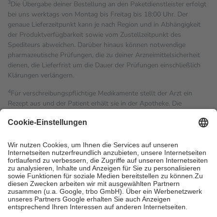
3
Die Übergabe deiner Bestellung an den Paketdienstleister erfolgt
bei uns werktags von Montag bis Freitag bis 18:00 Uhr. Der
genaue Lieferzeitpunkt kann je nach Region und in Abhängigkeit
der Produktverfügbarkeit sowie vom Zustellzeitpunkt des
Spediteurs abweichen. Darüber hinaus können notwendige
pharmazeutische Prüfungen, die zu deiner Arzneimittelsicherheit
dienen, die Lieferfrist um die Dauer der Prüfungen einschließlich
Klärungen verlängern.
4
Für verschreibungspflichtige Medikamente stellt der Arzt ein
Rezept aus und der Patient erhält sie in der Apotheke. Die
gesetzliche Krankenversicherung übernimmt in der Regel die
Kosten dafür, der Versicherte trägt einen Teil davon als Zuzahlung
mit.
Grundsätzlich leisten Mitglieder Zuzahlungen in Höhe von zehn
Prozent des Abgabepreises,
mindestens
jedoch
fünf Euro
und
höchstens zehn Euro.
Es sind jedoch nie mehr als die
tatsächlichen Kosten der Leistung zu entrichten.
Diese Regeln gelten grundsätzlich auch für Online-Apotheken.
Bei Heilmitteln und häuslicher Krankenpflege beträgt die
Zuzahlung zehn Prozent der Kosten sowie zehn Euro je
Verordnung.