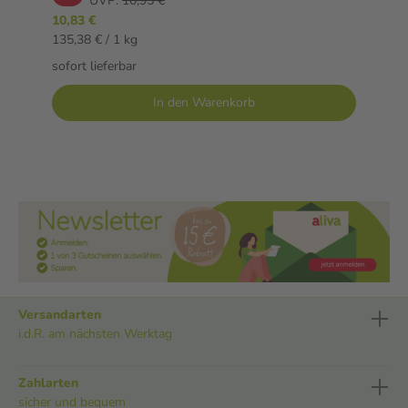
UVP:
10,95 €
10,83 €
135,38 € / 1 kg
sofort lieferbar
In den Warenkorb
Versandarten
i.d.R. am nächsten Werktag
Zahlarten
sicher und bequem