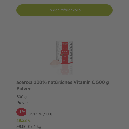
In den Warenkorb
acerola 100% natürliches Vitamin C 500 g
Pulver
500 g
Pulver
-1%
UVP:
49,90 €
49,33 €
98,66 € / 1 kg