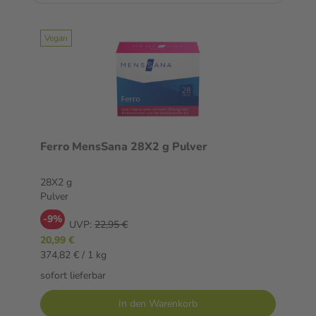
Vegan
Ferro MensSana 28X2 g Pulver
28X2 g
Pulver
-9%
UVP:
22,95 €
20,99 €
374,82 € / 1 kg
sofort lieferbar
In den Warenkorb