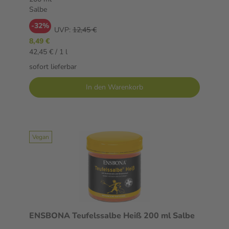
Salbe
-32%
UVP:
12,45 €
8,49 €
42,45 € / 1 l
sofort lieferbar
In den Warenkorb
Vegan
ENSBONA Teufelssalbe Heiß 200 ml Salbe