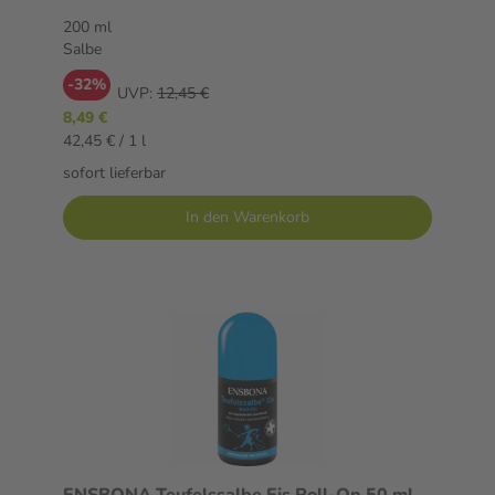
200 ml
Salbe
-32%
UVP:
12,45 €
8,49 €
42,45 € / 1 l
sofort lieferbar
In den Warenkorb