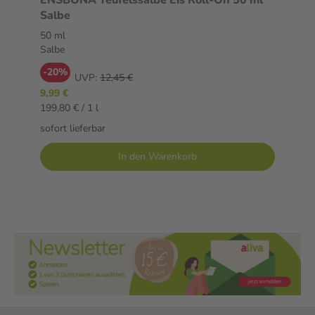
ENSBONA Teufelssalbe Eis Roll-On 50 ml
Salbe
50 ml
Salbe
-20%
UVP:
12,45 €
9,99 €
199,80 € / 1 l
sofort lieferbar
In den Warenkorb