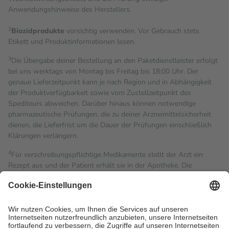
Anwendungshinweise des Herstellers.
2
Biozidprodukte
vorsichtig verwenden. Vor Gebrauch stets
Etikett und Produktinformationen lesen.
3
Die Übergabe deiner Bestellung an den Paketdienstleister erfolgt
bei uns werktags von Montag bis Freitag bis 18:00 Uhr. Der
genaue Lieferzeitpunkt kann je nach Region und in Abhängigkeit
der Produktverfügbarkeit sowie vom Zustellzeitpunkt des
Spediteurs abweichen. Darüber hinaus können notwendige
pharmazeutische Prüfungen, die zu deiner Arzneimittelsicherheit
dienen, die Lieferfrist um die Dauer der Prüfungen einschließlich
Klärungen verlängern.
4
Für verschreibungspflichtige Medikamente stellt der Arzt ein
Rezept aus und der Patient erhält sie in der Apotheke. Die
gesetzliche Krankenversicherung übernimmt in der Regel die
Kosten dafür, der Versicherte trägt einen Teil davon als Zuzahlung
mit.
Grundsätzlich leisten Mitglieder Zuzahlungen in Höhe von zehn
Prozent des Abgabepreises,
mindestens
jedoch
fünf Euro
und