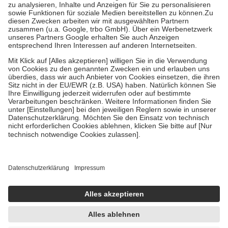
höchstens zehn Euro.
Es sind jedoch nie mehr als die
tatsächlichen Kosten der Leistung zu entrichten.
Diese Regeln gelten grundsätzlich auch für Online-Apotheken.
Bei Heilmitteln und häuslicher Krankenpflege beträgt die
Zuzahlung zehn Prozent der Kosten sowie zehn Euro je
Verordnung.
Um das Engagement der Versicherten für ihre eigene Gesundheit
zu stärken und die besondere Stellung der Familie zu unterstützen,
fallen
keine Zuzahlungen
an bei:
• Kindern und Jugendlichen bis zum vollendeten 18. Lebensjahr
mit Ausnahme der Fahrkosten
• Untersuchungen zur Vorsorge und Früherkennung, die von der
GKV getragen werden
• empfohlenen Schutzimpfungen
• Harn- und Blutteststreifen
Wir nutzen Trusted Shops als unabhängigen Dienstleister für die
Einholung von Bewertungen. Trusted Shops hat Maßnahmen
getroffen, um sicherzustellen, dass es sich um echte Bewertungen
handelt. Mehr Informationen findest du hier:
https://help.etrusted.com/hc/de/articles/4419944605341