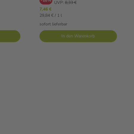
-10%
UVP:
8,33 €
7,46 €
29,84 € / 1 l
sofort lieferbar
In den Warenkorb