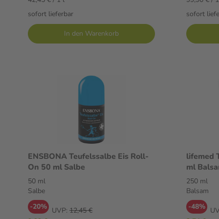
sofort lieferbar
sofort lief
In den Warenkorb
ENSBONA Teufelssalbe Eis Roll-
lifemed 
On 50 ml Salbe
ml Bals
50 ml
250 ml
Salbe
Balsam
-20%
-48%
UVP:
12,45 €
UV