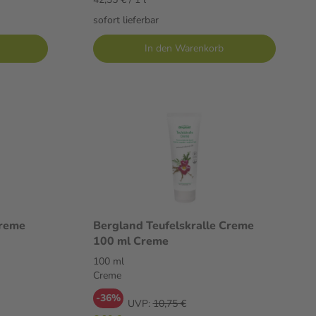
sofort lieferbar
In den Warenkorb
Creme
Bergland Teufelskralle Creme
100 ml Creme
100 ml
Creme
-36%
UVP:
10,75 €