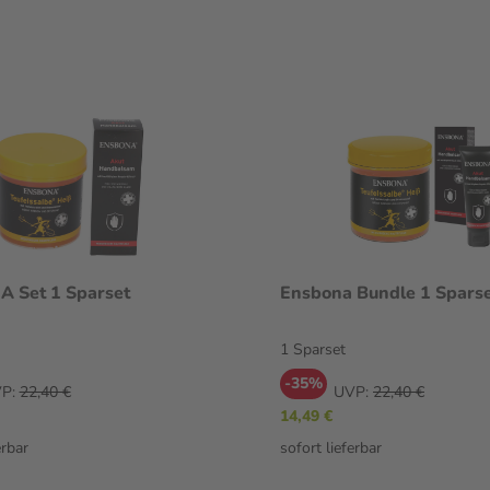
 Set 1 Sparset
Ensbona Bundle 1 Spars
1 Sparset
-35%
P:
22,40 €
UVP:
22,40 €
14,49 €
erbar
sofort lieferbar