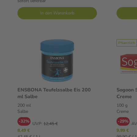
sofort lieferbar
In den Warenkorb
Pflanzlich
ENSBONA Teufelssalbe Eis 200
Sogoon 
ml Salbe
Creme
200 ml
100 g
Salbe
Creme
-32%
-29%
UVP:
12,45 €
AV
8,49 €
9,99 €
42,45 € / 1 l
99,90 € / 