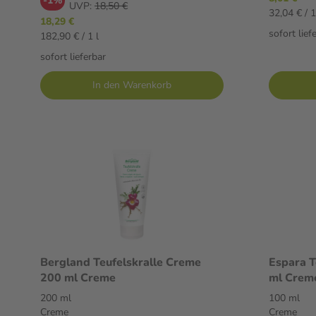
-1%
UVP:
18,50 €
32,04 € / 1
18,29 €
sofort lief
182,90 € / 1 l
sofort lieferbar
In den Warenkorb
Bergland Teufelskralle Creme
Espara T
200 ml Creme
ml Crem
200 ml
100 ml
Creme
Creme