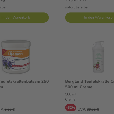
erbar
sofort lieferbar
In den Warenkorb
In den Warenkorb
Teufelskrallenbalsam 250
Bergland Teufelskralle 
am
500 ml Creme
500 ml
Creme
-32%
P:
5,30 €
UVP:
39,95 €