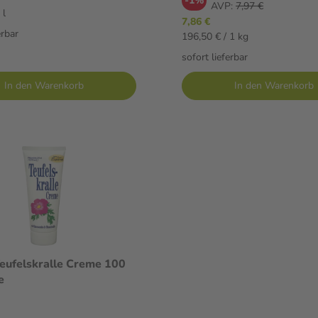
-1%
AVP:
7,97 €
 l
7,86 €
erbar
196,50 € / 1 kg
sofort lieferbar
In den Warenkorb
In den Warenkorb
eufelskralle Creme 100
e