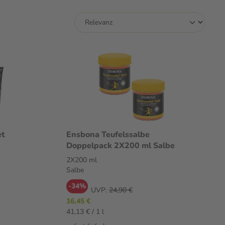
et
Ensbona Teufelssalbe
Doppelpack 2X200 ml Salbe
2X200 ml
Salbe
-34%
UVP:
24,90 €
16,45 €
41,13 € / 1 l