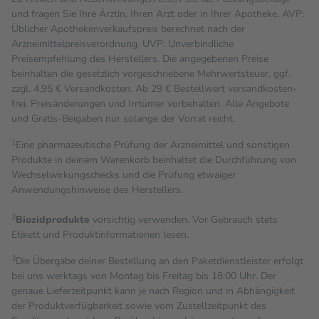
und fragen Sie Ihre Ärztin, Ihren Arzt oder in Ihrer Apotheke. AVP:
Üblicher Apothekenverkaufspreis berechnet nach der
Arzneimittelpreisverordnung. UVP: Unverbindliche
Preisempfehlung des Herstellers. Die angegebenen Preise
beinhalten die gesetzlich vorgeschriebene Mehrwertsteuer, ggf.
zzgl. 4,95 € Versandkosten. Ab 29 € Bestell­wert versand­kosten­
frei. Preisänderungen und Irrtümer vorbehalten. Alle Angebote
und Gratis-Beigaben nur solange der Vorrat reicht.
1
Eine pharmazeutische Prüfung der Arzneimittel und sonstigen
Produkte in deinem Warenkorb beinhaltet die Durchführung von
Wechselwirkungschecks und die Prüfung etwaiger
Anwendungshinweise des Herstellers.
2
Biozidprodukte
vorsichtig verwenden. Vor Gebrauch stets
Etikett und Produktinformationen lesen.
3
Die Übergabe deiner Bestellung an den Paketdienstleister erfolgt
bei uns werktags von Montag bis Freitag bis 18:00 Uhr. Der
genaue Lieferzeitpunkt kann je nach Region und in Abhängigkeit
der Produktverfügbarkeit sowie vom Zustellzeitpunkt des