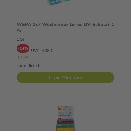
WEPA 1x7 Wochenbox türkis UV-Schutz+ 1
St
1 St
-14%
UVP:
4,35 €
3,76 €
sofort lieferbar
In den Warenkorb