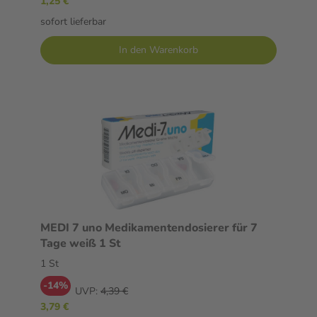
1,25 €
sofort lieferbar
In den Warenkorb
MEDI 7 uno Medikamentendosierer für 7
Tage weiß 1 St
1 St
-14%
UVP:
4,39 €
3,79 €