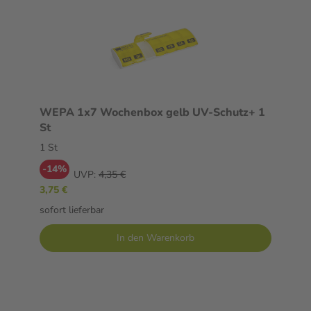
WEPA 1x7 Wochenbox gelb UV-Schutz+ 1
St
1 St
-14%
UVP:
4,35 €
3,75 €
sofort lieferbar
In den Warenkorb