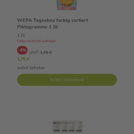
WEPA Tagesbox farbig sortiert
Piktogramme 1 St
1 St
Farbe nicht frei wählbar!
-8%
UVP:
1,95 €
1,79 €
sofort lieferbar
In den Warenkorb