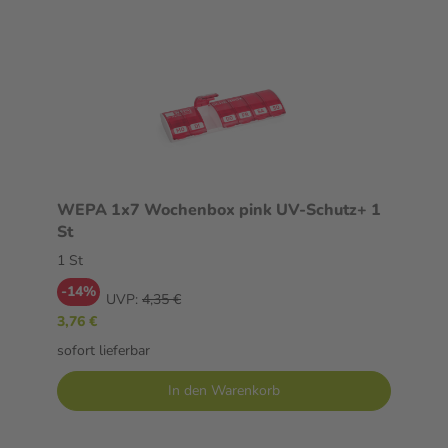
WEPA 1x7 Wochenbox pink UV-Schutz+ 1
St
1 St
-14%
UVP:
4,35 €
3,76 €
sofort lieferbar
In den Warenkorb