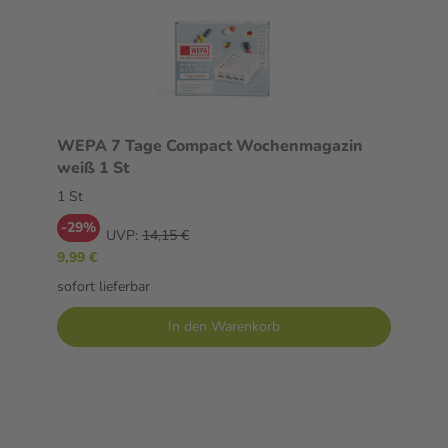
WEPA 7 Tage Compact Wochenmagazin
weiß 1 St
1 St
-29%
UVP:
14,15 €
9,99 €
sofort lieferbar
In den Warenkorb