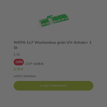
WEPA 1x7 Wochenbox grün UV-Schutz+ 1
St
1 St
-14%
UVP:
4,35 €
3,76 €
sofort lieferbar
In den Warenkorb