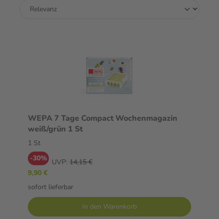
WEPA 7 Tage Compact Wochenmagazin
weiß/grün 1 St
1 St
-30%
UVP:
14,15 €
9,90 €
sofort lieferbar
In den Warenkorb