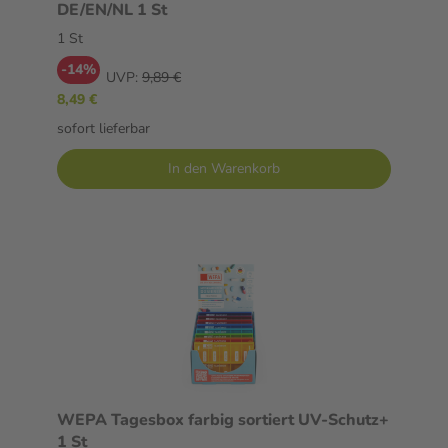
DE/EN/NL 1 St
1 St
-14%
UVP:
9,89 €
8,49 €
sofort lieferbar
In den Warenkorb
WEPA Tagesbox farbig sortiert UV-Schutz+
1 St