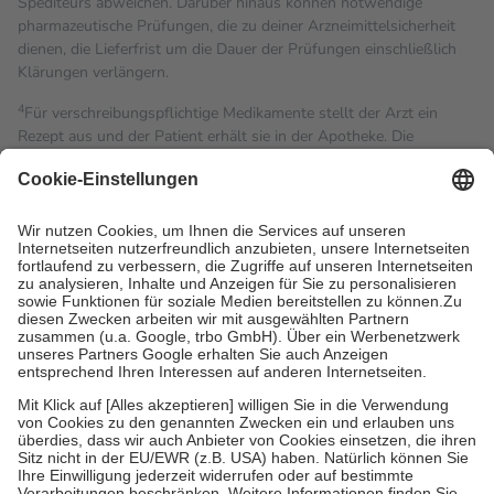
Spediteurs abweichen. Darüber hinaus können notwendige
pharmazeutische Prüfungen, die zu deiner Arzneimittelsicherheit
dienen, die Lieferfrist um die Dauer der Prüfungen einschließlich
Klärungen verlängern.
4
Für verschreibungspflichtige Medikamente stellt der Arzt ein
Rezept aus und der Patient erhält sie in der Apotheke. Die
gesetzliche Krankenversicherung übernimmt in der Regel die
Kosten dafür, der Versicherte trägt einen Teil davon als Zuzahlung
mit.
Grundsätzlich leisten Mitglieder Zuzahlungen in Höhe von zehn
Prozent des Abgabepreises,
mindestens
jedoch
fünf Euro
und
höchstens zehn Euro.
Es sind jedoch nie mehr als die
tatsächlichen Kosten der Leistung zu entrichten.
Diese Regeln gelten grundsätzlich auch für Online-Apotheken.
Bei Heilmitteln und häuslicher Krankenpflege beträgt die
Zuzahlung zehn Prozent der Kosten sowie zehn Euro je
Verordnung.
Um das Engagement der Versicherten für ihre eigene Gesundheit
zu stärken und die besondere Stellung der Familie zu unterstützen,
fallen
keine Zuzahlungen
an bei:
• Kindern und Jugendlichen bis zum vollendeten 18. Lebensjahr