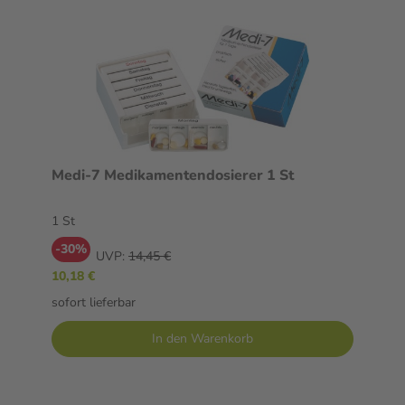
Medi-7 Medikamentendosierer 1 St
1 St
-30%
UVP:
14,45 €
10,18 €
sofort lieferbar
In den Warenkorb