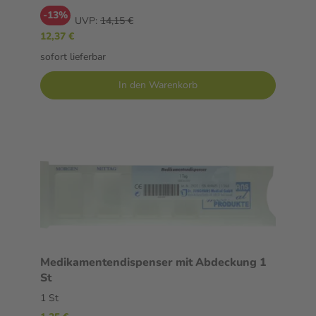
-13%
UVP:
14,15 €
12,37 €
sofort lieferbar
In den Warenkorb
Medikamentendispenser mit Abdeckung 1
St
1 St