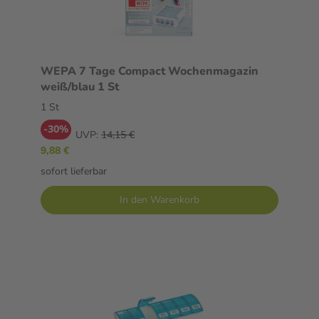
WEPA 7 Tage Compact Wochenmagazin
weiß/blau 1 St
1 St
-30%
UVP:
14,15 €
9,88 €
sofort lieferbar
In den Warenkorb