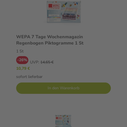
WEPA 7 Tage Wochenmagazin
Regenbogen Piktogramme 1 St
1 St
-26%
UVP:
14,65 €
10,79 €
sofort lieferbar
In den Warenkorb