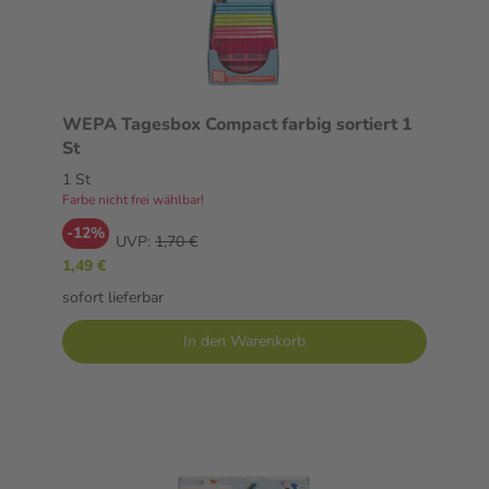
WEPA Tagesbox Compact farbig sortiert 1
St
1 St
Farbe nicht frei wählbar!
-12%
UVP:
1,70 €
1,49 €
sofort lieferbar
In den Warenkorb