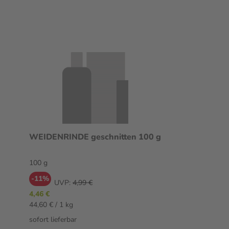
WEIDENRINDE geschnitten 100 g
100 g
-11%
UVP:
4,99 €
4,46 €
44,60 € / 1 kg
sofort lieferbar