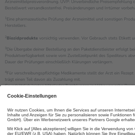
Arzneimittelpreisverordnung. UVP: Unverbindliche Preisempfehlung de
Bestell­wert versand­kosten­frei. Preisänderungen und Irrtümer vorbeh
1
Eine pharmazeutische Prüfung der Arzneimittel und sonstigen Pro
Herstellers.
2
Biozidprodukte
vorsichtig verwenden. Vor Gebrauch stets Etikett 
3
Die Übergabe deiner Bestellung an den Paketdienstleister erfolgt be
Produktverfügbarkeit sowie vom Zustellzeitpunkt des Spediteurs abwe
Dauer der Prüfungen einschließlich Klärungen verlängern.
4
Für verschreibungspflichtige Medikamente stellt der Arzt ein Rezept 
trägt einen Teil davon als Zuzahlung mit.
Grundsätzlich leisten Mitglieder Zuzahlungen in Höhe von zehn Proz
Leistung zu entrichten.
Diese Regeln gelten grundsätzlich auch für Online-Apotheken.
Bei Heilmitteln und häuslicher Krankenpflege beträgt die Zuzahlung 
Um das Engagement der Versicherten für ihre eigene Gesundheit zu st
• Kindern und Jugendlichen bis zum vollendeten 18. Lebensjahr mit
• Untersuchungen zur Vorsorge und Früherkennung, die von der GK
• empfohlenen Schutzimpfungen