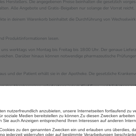
s Herstellers. Die angegebenen Preise beinhalten die gesetzlich vorges
alten. Alle Angebote und Gratis-Beigaben nur solange der Vorrat reicht.
dukte in deinem Warenkorb beinhaltet die Durchführung von Wechselwi
und Produktinformationen lesen.
i uns werktags von Montag bis Freitag bis 18:00 Uhr. Der genaue Liefer
ichen. Darüber hinaus können notwendige pharmazeutische Prüfungen, die
aus und der Patient erhält sie in der Apotheke. Die gesetzliche Kranken
ent des Abgabepreises,
mindestens
jedoch
fünf Euro
und
höchstens ze
zehn Prozent der Kosten sowie zehn Euro je Verordnung.
ärken und die besondere Stellung der Familie zu unterstützen, fallen
k
 Ausnahme der Fahrkosten
V getragen werden