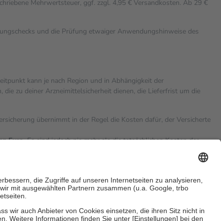
chriebene Mehrwertsteuer, ggf. zzgl. 4,95 € Versandkosten. Ab 29 €
rkungschecks und die Prüfung etwaiger Anwendungshinweise des
zeitpunkt kann je nach Region und in Abhängigkeit der
 zu deiner Arzneimittelsicherheit dienen, die Lieferfrist um die
versicherung übernimmt in der Regel die Kosten dafür, der Versicherte
hn Euro.
Es sind jedoch nie mehr als die tatsächlichen Kosten der
eine Zuzahlungen
an bei: