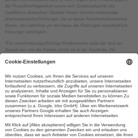
der Produktverfügbarkeit sowie vom Zustellzeitpunkt des
Spediteurs abweichen. Darüber hinaus können notwendige
pharmazeutische Prüfungen, die zu deiner Arzneimittelsicherheit
dienen, die Lieferfrist um die Dauer der Prüfungen einschließlich
Klärungen verlängern.
4
Für verschreibungspflichtige Medikamente stellt der Arzt ein
Rezept aus und der Patient erhält sie in der Apotheke. Die
gesetzliche Krankenversicherung übernimmt in der Regel die
Kosten dafür, der Versicherte trägt einen Teil davon als Zuzahlung
mit.
Grundsätzlich leisten Mitglieder Zuzahlungen in Höhe von zehn
Prozent des Abgabepreises,
mindestens
jedoch
fünf Euro
und
höchstens zehn Euro.
Es sind jedoch nie mehr als die
tatsächlichen Kosten der Leistung zu entrichten.
Diese Regeln gelten grundsätzlich auch für Online-Apotheken.
Bei Heilmitteln und häuslicher Krankenpflege beträgt die
Zuzahlung zehn Prozent der Kosten sowie zehn Euro je
Verordnung.
Um das Engagement der Versicherten für ihre eigene Gesundheit
zu stärken und die besondere Stellung der Familie zu unterstützen,