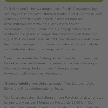
Zu Risiken und Nebenwirkungen lesen Sie die Packungsbeilage
und fragen Sie Ihre Ärztin, Ihren Arzt oder in Ihrer Apotheke. AVP:
Üblicher Apothekenverkaufspreis berechnet nach der
Arzneimittelpreisverordnung. UVP: Unverbindliche
Preisempfehlung des Herstellers. Die angegebenen Preise
beinhalten die gesetzlich vorgeschriebene Mehrwertsteuer, ggf.
zzgl. 4,95 € Versandkosten. Ab 29 € Bestell­wert versand­kosten­
frei. Preisänderungen und Irrtümer vorbehalten. Alle Angebote
und Gratis-Beigaben nur solange der Vorrat reicht.
1
Eine pharmazeutische Prüfung der Arzneimittel und sonstigen
Produkte in deinem Warenkorb beinhaltet die Durchführung von
Wechselwirkungschecks und die Prüfung etwaiger
Anwendungshinweise des Herstellers.
2
Biozidprodukte
vorsichtig verwenden. Vor Gebrauch stets
Etikett und Produktinformationen lesen.
3
Die Übergabe deiner Bestellung an den Paketdienstleister erfolgt
bei uns werktags von Montag bis Freitag bis 18:00 Uhr. Der
genaue Lieferzeitpunkt kann je nach Region und in Abhängigkeit