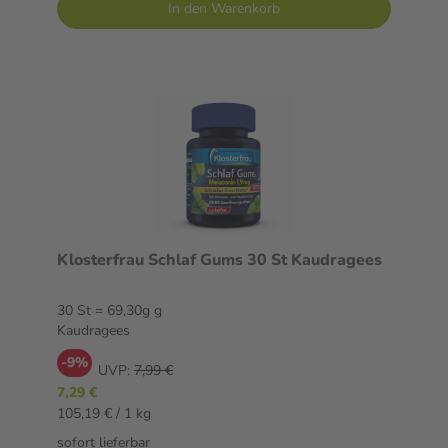
In den Warenkorb
Klosterfrau Schlaf Gums 30 St Kaudragees
30 St = 69,30g g
Kaudragees
-9%
UVP:
7,99 €
7,29 €
105,19 € / 1 kg
sofort lieferbar