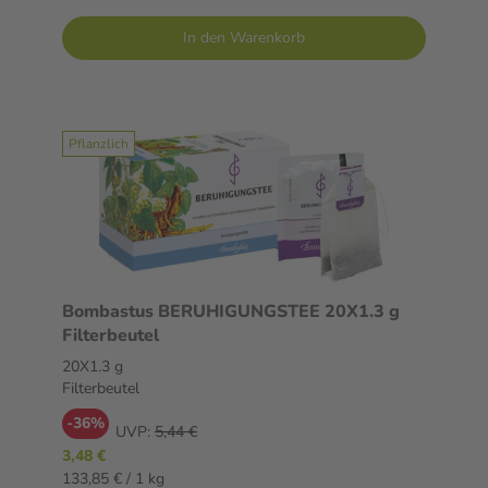
In den Warenkorb
Pflanzlich
Bombastus BERUHIGUNGSTEE 20X1.3 g
Filterbeutel
20X1.3 g
Filterbeutel
-36%
UVP:
5,44 €
3,48 €
133,85 € / 1 kg