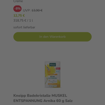
Creme
-8%
UVP:
13,90 €
12,75 €
318,75 € / 1 l
sofort lieferbar
In den Warenkorb
Kneipp Badekristalle MUSKEL
ENTSPANNUNG Arnika 60 g Salz