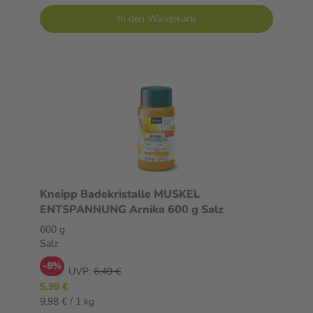
In den Warenkorb
Kneipp Badekristalle MUSKEL
ENTSPANNUNG Arnika 600 g Salz
600 g
Salz
-8%
UVP:
6,49 €
5,99 €
9,98 € / 1 kg