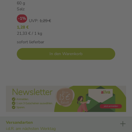
60 g
Salz
-1%
UVP:
1,29 €
1,28 €
21,33 € / 1 kg
sofort lieferbar
In den Warenkorb
Versandarten
i.d.R. am nächsten Werktag