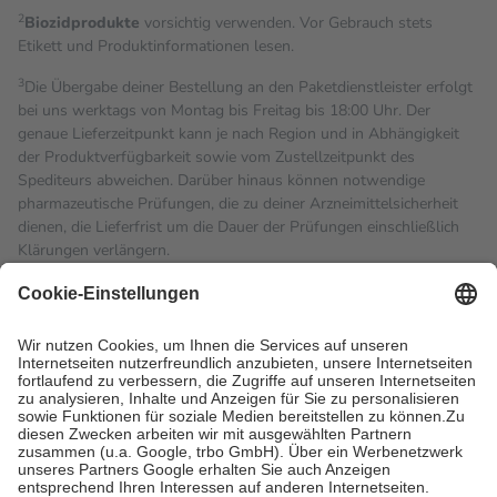
2
Biozidprodukte
vorsichtig verwenden. Vor Gebrauch stets
Etikett und Produktinformationen lesen.
3
Die Übergabe deiner Bestellung an den Paketdienstleister erfolgt
bei uns werktags von Montag bis Freitag bis 18:00 Uhr. Der
genaue Lieferzeitpunkt kann je nach Region und in Abhängigkeit
der Produktverfügbarkeit sowie vom Zustellzeitpunkt des
Spediteurs abweichen. Darüber hinaus können notwendige
pharmazeutische Prüfungen, die zu deiner Arzneimittelsicherheit
dienen, die Lieferfrist um die Dauer der Prüfungen einschließlich
Klärungen verlängern.
4
Für verschreibungspflichtige Medikamente stellt der Arzt ein
Rezept aus und der Patient erhält sie in der Apotheke. Die
gesetzliche Krankenversicherung übernimmt in der Regel die
Kosten dafür, der Versicherte trägt einen Teil davon als Zuzahlung
mit.
Grundsätzlich leisten Mitglieder Zuzahlungen in Höhe von zehn
Prozent des Abgabepreises,
mindestens
jedoch
fünf Euro
und
höchstens zehn Euro.
Es sind jedoch nie mehr als die
tatsächlichen Kosten der Leistung zu entrichten.