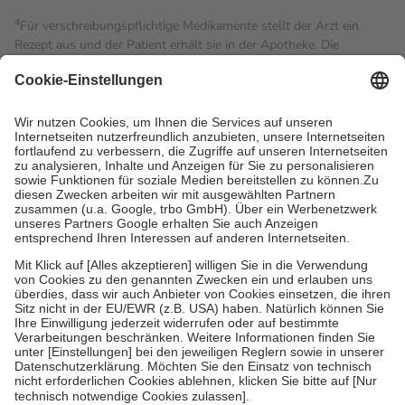
4
Für verschreibungspflichtige Medikamente stellt der Arzt ein
Rezept aus und der Patient erhält sie in der Apotheke. Die
gesetzliche Krankenversicherung übernimmt in der Regel die
Kosten dafür, der Versicherte trägt einen Teil davon als Zuzahlung
mit.
Grundsätzlich leisten Mitglieder Zuzahlungen in Höhe von zehn
Prozent des Abgabepreises,
mindestens
jedoch
fünf Euro
und
höchstens zehn Euro.
Es sind jedoch nie mehr als die
tatsächlichen Kosten der Leistung zu entrichten.
Diese Regeln gelten grundsätzlich auch für Online-Apotheken.
Bei Heilmitteln und häuslicher Krankenpflege beträgt die
Zuzahlung zehn Prozent der Kosten sowie zehn Euro je
Verordnung.
Um das Engagement der Versicherten für ihre eigene Gesundheit
zu stärken und die besondere Stellung der Familie zu unterstützen,
fallen
keine Zuzahlungen
an bei:
• Kindern und Jugendlichen bis zum vollendeten 18. Lebensjahr
mit Ausnahme der Fahrkosten
• Untersuchungen zur Vorsorge und Früherkennung, die von der
GKV getragen werden