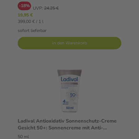
-18%
UVP:
24,25 €
19,95 €
399,00 € / 1 l
sofort lieferbar
In den Warenkorb
Ladival Antioxidativ Sonnenschutz-Creme
Gesicht 50+: Sonnencreme mit Anti-
Pollution-Komplex aus Vitamin C & E, mit 4-
50 ml