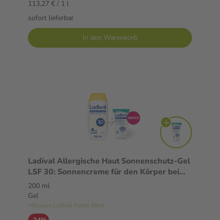
113,27 € / 1 l
sofort lieferbar
In den Warenkorb
Ladival Allergische Haut Sonnenschutz-Gel
LSF 30: Sonnencreme für den Körper bei
Sonnenallergie und Mallorca-Akne,
200 ml
wasserfest, mit 4-fach Zellschutz, 200ml
Gel
inklusive Ladival Aprés 50ml