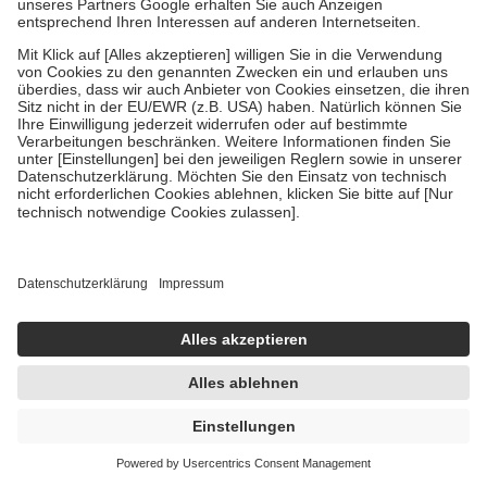
-18%
UVP:
25,75 €
20,99 €
104,95 € / 1 l
sofort lieferbar
In den Warenkorb
Eucerin SUN SENSITIVE PROTECT KIDS
DRY TOUCH SUN GEL-CREME
ULTRALEICHT LSF 50+ 200 ml Creme