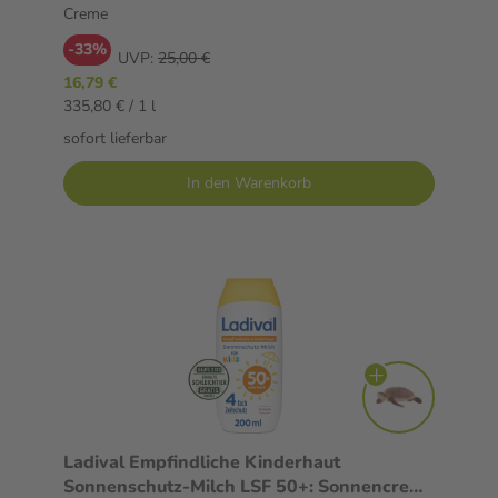
fach Zellschutz, schweißresistent, 50ml
Creme
-33%
UVP:
25,00 €
16,79 €
335,80 € / 1 l
sofort lieferbar
In den Warenkorb
Ladival Empfindliche Kinderhaut
Sonnenschutz-Milch LSF 50+: Sonnencreme