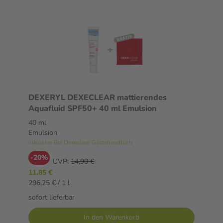
DEXERYL DEXECLEAR mattierendes
Aquafluid SPF50+ 40 ml Emulsion
40 ml
Emulsion
inklusive Bei Dexeclear Gästehandtuch
-20%
UVP:
14,90 €
11,85 €
296,25 € / 1 l
sofort lieferbar
In den Warenkorb