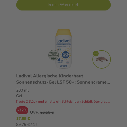
In den Warenkorb
Ladival Allergische Kinderhaut
Sonnenschutz-Gel LSF 50+: Sonnencreme
für allergische Kinder- und Babyhaut mit
200 ml
Neigung zu Sonnenallergie ab 6 Monaten,
Gel
pflegend, wasserfest, 200ml
Kaufe 2 Stück und erhalte ein Schleichtier (Schildkröte) gratis dazu!
-32%
UVP:
26,50 €
17,95 €
89,75 € / 1 l