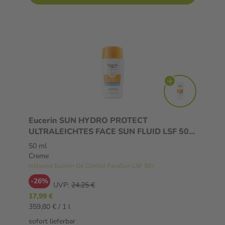
Eucerin SUN HYDRO PROTECT
ULTRALEICHTES FACE SUN FLUID LSF 50+
50 ml Creme
50 ml
Creme
inklusive Eucerin Oil Control FaceSun LSF 50+
-26%
UVP:
24,25 €
17,99 €
359,80 € / 1 l
sofort lieferbar