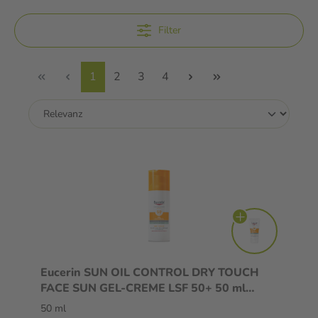
Filter
1
2
3
4
Eucerin SUN OIL CONTROL DRY TOUCH
FACE SUN GEL-CREME LSF 50+ 50 ml
Creme
50 ml