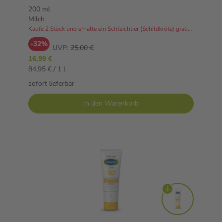
für Kinder und Babys ab 6 Monaten, extra
200 ml
wasserfest, mit 4-fach Zellschutz, 200ml
Milch
Kaufe 2 Stück und erhalte ein Schleichtier (Schildkröte) gratis dazu!
-32%
UVP:
25,00 €
16,99 €
84,95 € / 1 l
sofort lieferbar
In den Warenkorb