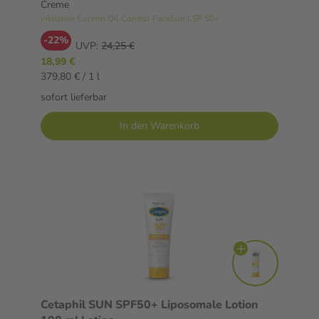
Creme
inklusive Eucerin Oil Control FaceSun LSF 50+
-22%
UVP:
24,25 €
18,99 €
379,80 € / 1 l
sofort lieferbar
In den Warenkorb
Cetaphil SUN SPF50+ Liposomale Lotion