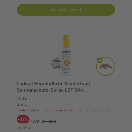
In den Warenkorb
Ladival Empfindliche Kinderhaut
Sonnenschutz-Spray LSF 50+:
Sonnencreme für Kinder und Babys ab 6
150 ml
Monaten, pflegend, extra wasserfest, mit 4-
Spray
fach Zellschutz, 150ml
Kaufe 2 Stück und erhalte ein Schleichtier (Schildkröte) gratis dazu!
-32%
UVP:
25,00 €
16,99 €