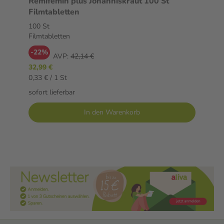
Remifemin plus Johanniskraut 100 St
Filmtabletten
100 St
Filmtabletten
-22%
AVP:
42,14 €
32,99 €
0,33 € / 1 St
sofort lieferbar
In den Warenkorb