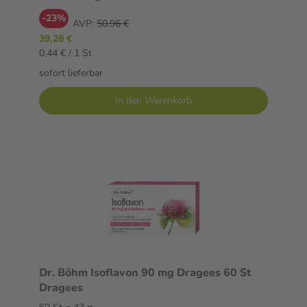
-23%
AVP:
50,96 €
39,28 €
0,44 € / 1 St
sofort lieferbar
In den Warenkorb
Dr. Böhm Isoflavon 90 mg Dragees 60 St
Dragees