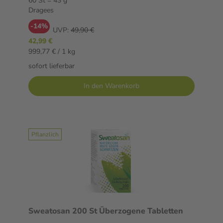
60 St = 43 g
Dragees
-14%
UVP:
49,90 €
42,99 €
999,77 € / 1 kg
sofort lieferbar
In den Warenkorb
Pflanzlich
Sweatosan 200 St Überzogene Tabletten