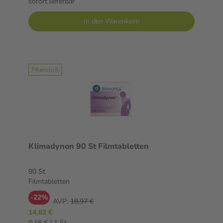
sofort lieferbar
In den Warenkorb
Pflanzlich
Klimadynon 90 St Filmtabletten
90 St
Filmtabletten
-22%
AVP:
18,97 €
14,82 €
0,16 € / 1 St