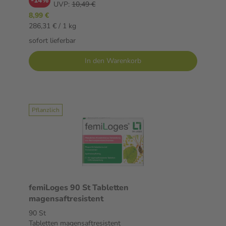
-14%
UVP:
10,49 €
8,99 €
286,31 € / 1 kg
sofort lieferbar
In den Warenkorb
Pflanzlich
femiLoges 90 St Tabletten
magensaftresistent
90 St
Tabletten magensaftresistent