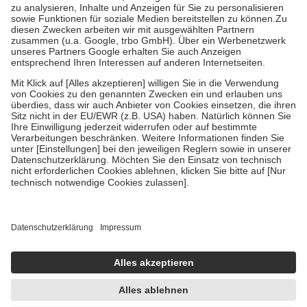
höchstens zehn Euro.
Es sind jedoch nie mehr als die
tatsächlichen Kosten der Leistung zu entrichten.
Diese Regeln gelten grundsätzlich auch für Online-Apotheken.
Bei Heilmitteln und häuslicher Krankenpflege beträgt die
Zuzahlung zehn Prozent der Kosten sowie zehn Euro je
Verordnung.
Um das Engagement der Versicherten für ihre eigene Gesundheit
zu stärken und die besondere Stellung der Familie zu unterstützen,
fallen
keine Zuzahlungen
an bei:
• Kindern und Jugendlichen bis zum vollendeten 18. Lebensjahr
mit Ausnahme der Fahrkosten
• Untersuchungen zur Vorsorge und Früherkennung, die von der
GKV getragen werden
• empfohlenen Schutzimpfungen
• Harn- und Blutteststreifen
Wir nutzen Trusted Shops als unabhängigen Dienstleister für die
Einholung von Bewertungen. Trusted Shops hat Maßnahmen
getroffen, um sicherzustellen, dass es sich um echte Bewertungen
handelt. Mehr Informationen findest du hier:
https://help.etrusted.com/hc/de/articles/4419944605341