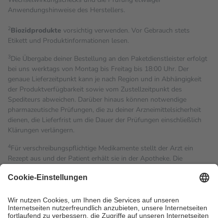
Anwendungshinweise des Herstellers.
2
Biozidprodukte
vorsichtig verwenden. Vor Gebrauch stets
Etikett und Produktinformationen lesen.
3
Die Übergabe deiner Bestellung an den Paketdienstleister erfolgt
bei uns werktags von Montag bis Freitag bis 18:00 Uhr. Der
genaue Lieferzeitpunkt kann je nach Region und in Abhängigkeit
der Produktverfügbarkeit sowie vom Zustellzeitpunkt des
Spediteurs abweichen. Darüber hinaus können notwendige
pharmazeutische Prüfungen, die zu deiner Arzneimittelsicherheit
dienen, die Lieferfrist um die Dauer der Prüfungen einschließlich
Klärungen verlängern.
4
Für verschreibungspflichtige Medikamente stellt der Arzt ein
Rezept aus und der Patient erhält sie in der Apotheke. Die
gesetzliche Krankenversicherung übernimmt in der Regel die
Kosten dafür, der Versicherte trägt einen Teil davon als Zuzahlung
mit.
Grundsätzlich leisten Mitglieder Zuzahlungen in Höhe von zehn
Prozent des Abgabepreises,
mindestens
jedoch
fünf Euro
und