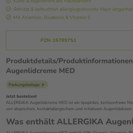
Kühlt & regeneriert die Hautbarriere
Schützt & befeuchtet allergiegestresste Haut langanha
Mit Allantoin, Bisabolol & Vitamin E
PZN: 16789751
Produktdetails/Produktinformatione
Augenlidcreme MED
Packungsbeilage
Jetzt bestellen!
ALLERGIKA Augenlidcreme MED ist ein lipophiles, kortisonfreies M
von atopischem, kontaktallergischem und irritativem Augenlidekzem.
Was enthält ALLERGIKA Augen
ALLERGIKA Augenlidcreme MED enthält 10% Glycerin, Allantoin, Bi