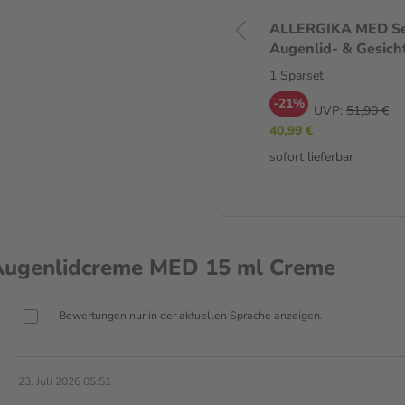
Rundum Sorglos Empfindliche
ALLERGIKA MED S
Augen Set 1 St Sparset
Augenlid- & Gesich
Sparset
1 St
1 Sparset
Sparset
-21%
UVP:
51,90 €
-24%
AVP:
91,18 €
40,99 €
69,43 €
sofort lieferbar
sofort lieferbar
ugenlidcreme MED 15 ml Creme
Bewertungen nur in der aktuellen Sprache anzeigen.
23. Juli 2026 05:51