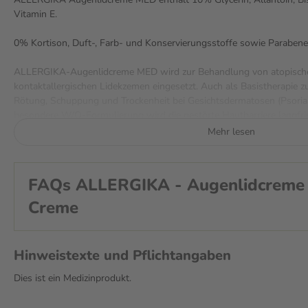
Vitamin E.
0% Kortison, Duft-, Farb- und Konservierungsstoffe sowie Parabene
ALLERGIKA-Augenlidcreme MED wird zur Behandlung von atopischen,
kontaktallergischen Lidekzemen eingesetzt. Auch als Basistherapie
Rötung, Schuppung und Trockenheit bei Gesichtsdermatosen (Psoriasi
besondere W/O-Formulierung wird die gestörte Hautbarriere langfrist
Rötungen werden reduziert. ALLERGIKA-Augenlidcreme MED kann als 
Mehr lesen
Kombination mit topischen Kortikosteroiden angewendet werden.
Wie wird ALLERGIKA Augenlidcrem
FAQs ALLERGIKA - Augenlidcreme
angewendet?
Creme
Du solltest mehrmals täglich einen Pumpstoß von diesem Produkt au
Augenlider auftragen und sanft einklopfen. Als Vorsichtsmaßnahme
abends verwenden. Vermeide die Anwendung auf feuchten Ekzemen. 
Hinweistexte und Pflichtangaben
enthält.
Dies ist ein Medizinprodukt.