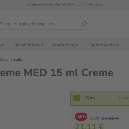
versandkostenfrei
ab 29 € und für E-Rezepte
ke
Nachhaltigkeit
Markenshop
Themenwelten
lsucht Salbe
reme MED 15 ml Creme
15 ml
(1.407,
-15%
UVP:
24,95 €
21,11 €