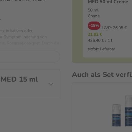
MED 50 ml Creme
50 ml
Creme
.
-19%
UVP:
26,95 €
 irritativen oder
21,82 €
 zur Symptomlinderung von
436,40 € / 1 l
s, Rosacea) geeignet. Durch die
sofort lieferbar
ig verbessert, Irritationen und
Basistherapie allein oder in
e MED
Auch als Set verf
 MED 15 ml
f beide deiner gereinigten
 solltest du es morgens und
Beachte, dass es Lanolin