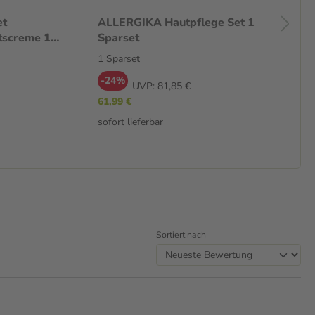
et
ALLERGIKA Hautpflege Set 1
Ru
tscreme 1
Sparset
Au
1 S
1 Sparset
Sp
-24%
UVP:
81,85 €
-
61,99 €
69
sofort lieferbar
sof
Sortiert nach