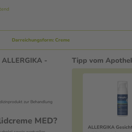
ltend
Darreichungsform: Creme
n ALLERGIKA -
Tipp vom Apothe
edizinprodukt zur Behandlung
lidcreme MED?
ALLERGIKA Gesich
sabolol sowie wertvolles