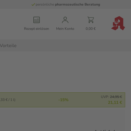
persönliche
pharmazeutische Beratung
Rezept einlösen
Mein Konto
0,00 €
Vorteile
UVP:
24,95 €
-15%
33 € / 1 l)
21,11 €