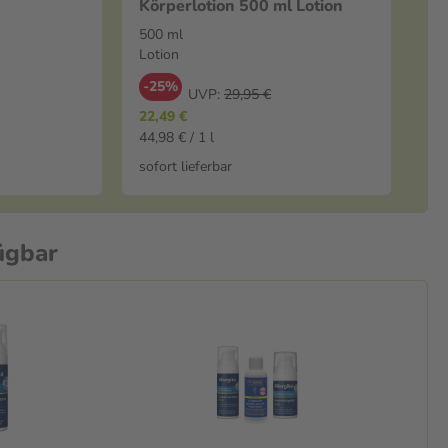
Körperlotion 500 ml Lotion
500 ml
Lotion
-25%
UVP:
29,95 €
22,49 €
44,98 € / 1 l
sofort lieferbar
ügbar