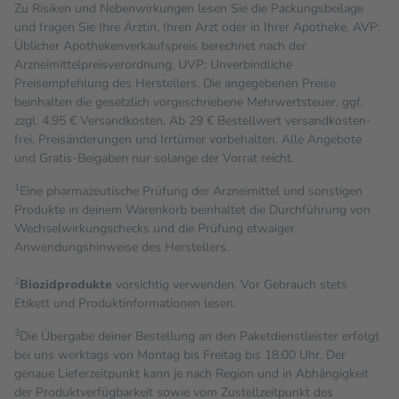
Zu Risiken und Nebenwirkungen lesen Sie die Packungsbeilage
und fragen Sie Ihre Ärztin, Ihren Arzt oder in Ihrer Apotheke. AVP:
Üblicher Apothekenverkaufspreis berechnet nach der
Arzneimittelpreisverordnung. UVP: Unverbindliche
Preisempfehlung des Herstellers. Die angegebenen Preise
beinhalten die gesetzlich vorgeschriebene Mehrwertsteuer, ggf.
zzgl. 4,95 € Versandkosten. Ab 29 € Bestell­wert versand­kosten­
frei. Preisänderungen und Irrtümer vorbehalten. Alle Angebote
und Gratis-Beigaben nur solange der Vorrat reicht.
1
Eine pharmazeutische Prüfung der Arzneimittel und sonstigen
Produkte in deinem Warenkorb beinhaltet die Durchführung von
Wechselwirkungschecks und die Prüfung etwaiger
Anwendungshinweise des Herstellers.
2
Biozidprodukte
vorsichtig verwenden. Vor Gebrauch stets
Etikett und Produktinformationen lesen.
3
Die Übergabe deiner Bestellung an den Paketdienstleister erfolgt
bei uns werktags von Montag bis Freitag bis 18:00 Uhr. Der
genaue Lieferzeitpunkt kann je nach Region und in Abhängigkeit
der Produktverfügbarkeit sowie vom Zustellzeitpunkt des