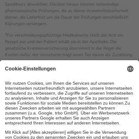
Spediteurs abweichen. Darüber hinaus können notwendige
pharmazeutische Prüfungen, die zu deiner Arzneimittelsicherheit
dienen, die Lieferfrist um die Dauer der Prüfungen einschließlich
Klärungen verlängern.
4
Für verschreibungspflichtige Medikamente stellt der Arzt ein
Rezept aus und der Patient erhält sie in der Apotheke. Die
gesetzliche Krankenversicherung übernimmt in der Regel die
Kosten dafür, der Versicherte trägt einen Teil davon als Zuzahlung
mit.
Grundsätzlich leisten Mitglieder Zuzahlungen in Höhe von zehn
Prozent des Abgabepreises,
mindestens
jedoch
fünf Euro
und
höchstens zehn Euro.
Es sind jedoch nie mehr als die
tatsächlichen Kosten der Leistung zu entrichten.
Diese Regeln gelten grundsätzlich auch für Online-Apotheken.
Bei Heilmitteln und häuslicher Krankenpflege beträgt die
Zuzahlung zehn Prozent der Kosten sowie zehn Euro je
Verordnung.
Um das Engagement der Versicherten für ihre eigene Gesundheit
zu stärken und die besondere Stellung der Familie zu unterstützen,
fallen
keine Zuzahlungen
an bei: