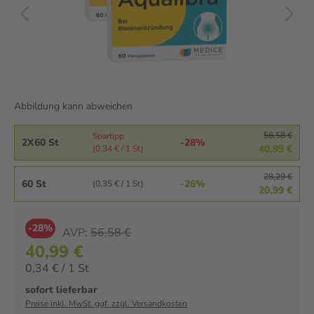
Abbildung kann abweichen
56,58 €
Spartipp
2X60 St
-28%
40,99 €
(0,34 € / 1 St)
28,29 €
60 St
-26%
(0,35 € / 1 St)
20,99 €
-28%
AVP:
56,58 €
40,99 €
0,34 € / 1 St
sofort lieferbar
Preise inkl. MwSt. ggf. zzgl. Versandkosten