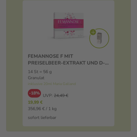
FEMANNOSE F MIT
PREISELBEER-EXTRAKT UND D-
MANNOSE 14 St Granulat
14 St = 56 g
Granulat
inklusive 20ml Maria Galland
-18%
UVP:
24,49 €
19,99 €
356,96 € / 1 kg
sofort lieferbar