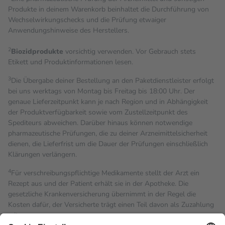
Produkte in deinem Warenkorb beinhaltet die Durchführung von
Wechselwirkungschecks und die Prüfung etwaiger
Anwendungshinweise des Herstellers.
2
Biozidprodukte
vorsichtig verwenden. Vor Gebrauch stets
Etikett und Produktinformationen lesen.
3
Die Übergabe deiner Bestellung an den Paketdienstleister erfolgt
bei uns werktags von Montag bis Freitag bis 18:00 Uhr. Der
genaue Lieferzeitpunkt kann je nach Region und in Abhängigkeit
der Produktverfügbarkeit sowie vom Zustellzeitpunkt des
Spediteurs abweichen. Darüber hinaus können notwendige
pharmazeutische Prüfungen, die zu deiner Arzneimittelsicherheit
dienen, die Lieferfrist um die Dauer der Prüfungen einschließlich
Klärungen verlängern.
4
Für verschreibungspflichtige Medikamente stellt der Arzt ein
Rezept aus und der Patient erhält sie in der Apotheke. Die
gesetzliche Krankenversicherung übernimmt in der Regel die
Kosten dafür, der Versicherte trägt einen Teil davon als Zuzahlung
mit.