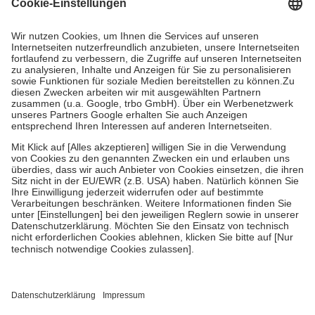
Grundsätzlich leisten Mitglieder Zuzahlungen in Höhe von zehn
Prozent des Abgabepreises,
mindestens
jedoch
fünf Euro
und
höchstens zehn Euro.
Es sind jedoch nie mehr als die
tatsächlichen Kosten der Leistung zu entrichten.
Diese Regeln gelten grundsätzlich auch für Online-Apotheken.
Bei Heilmitteln und häuslicher Krankenpflege beträgt die
Zuzahlung zehn Prozent der Kosten sowie zehn Euro je
Verordnung.
Um das Engagement der Versicherten für ihre eigene Gesundheit
zu stärken und die besondere Stellung der Familie zu unterstützen,
fallen
keine Zuzahlungen
an bei:
• Kindern und Jugendlichen bis zum vollendeten 18. Lebensjahr
mit Ausnahme der Fahrkosten
• Untersuchungen zur Vorsorge und Früherkennung, die von der
GKV getragen werden
• empfohlenen Schutzimpfungen
• Harn- und Blutteststreifen
Wir nutzen Trusted Shops als unabhängigen Dienstleister für die
Einholung von Bewertungen. Trusted Shops hat Maßnahmen
getroffen, um sicherzustellen, dass es sich um echte Bewertungen
handelt. Mehr Informationen findest du hier: