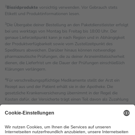
2
Biozidprodukte
vorsichtig verwenden. Vor Gebrauch stets
Etikett und Produktinformationen lesen.
3
Die Übergabe deiner Bestellung an den Paketdienstleister erfolgt
bei uns werktags von Montag bis Freitag bis 18:00 Uhr. Der
genaue Lieferzeitpunkt kann je nach Region und in Abhängigkeit
der Produktverfügbarkeit sowie vom Zustellzeitpunkt des
Spediteurs abweichen. Darüber hinaus können notwendige
pharmazeutische Prüfungen, die zu deiner Arzneimittelsicherheit
dienen, die Lieferfrist um die Dauer der Prüfungen einschließlich
Klärungen verlängern.
4
Für verschreibungspflichtige Medikamente stellt der Arzt ein
Rezept aus und der Patient erhält sie in der Apotheke. Die
gesetzliche Krankenversicherung übernimmt in der Regel die
Kosten dafür, der Versicherte trägt einen Teil davon als Zuzahlung
mit.
Grundsätzlich leisten Mitglieder Zuzahlungen in Höhe von zehn
Prozent des Abgabepreises,
mindestens
jedoch
fünf Euro
und
höchstens zehn Euro.
Es sind jedoch nie mehr als die
tatsächlichen Kosten der Leistung zu entrichten.