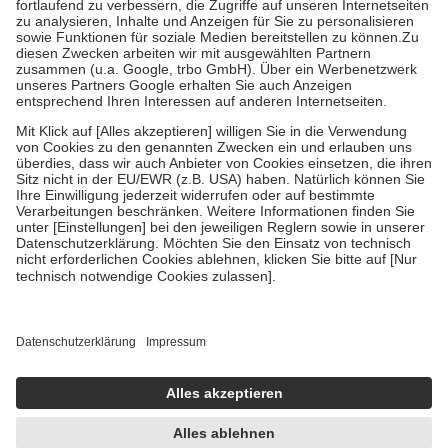
Diese Regeln gelten grundsätzlich auch für Online-Apotheken.
Bei Heilmitteln und häuslicher Krankenpflege beträgt die
Zuzahlung zehn Prozent der Kosten sowie zehn Euro je
Verordnung.
Um das Engagement der Versicherten für ihre eigene Gesundheit
zu stärken und die besondere Stellung der Familie zu unterstützen,
fallen
keine Zuzahlungen
an bei:
• Kindern und Jugendlichen bis zum vollendeten 18. Lebensjahr
mit Ausnahme der Fahrkosten
• Untersuchungen zur Vorsorge und Früherkennung, die von der
GKV getragen werden
• empfohlenen Schutzimpfungen
• Harn- und Blutteststreifen
Wir nutzen Trusted Shops als unabhängigen Dienstleister für die
Einholung von Bewertungen. Trusted Shops hat Maßnahmen
getroffen, um sicherzustellen, dass es sich um echte Bewertungen
handelt. Mehr Informationen findest du hier:
https://help.etrusted.com/hc/de/articles/4419944605341
Einige Bilder und Inhalte wurden unter Zuhilfenahme künstlicher
Intelligenz erstellt.