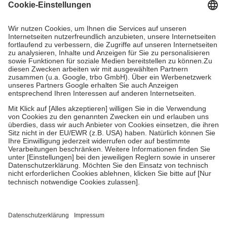
Grundsätzlich leisten Mitglieder Zuzahlungen in Höhe von zehn
Prozent des Abgabepreises,
mindestens
jedoch
fünf Euro
und
höchstens zehn Euro.
Es sind jedoch nie mehr als die
tatsächlichen Kosten der Leistung zu entrichten.
Diese Regeln gelten grundsätzlich auch für Online-Apotheken.
Bei Heilmitteln und häuslicher Krankenpflege beträgt die
Zuzahlung zehn Prozent der Kosten sowie zehn Euro je
Verordnung.
Um das Engagement der Versicherten für ihre eigene Gesundheit
zu stärken und die besondere Stellung der Familie zu unterstützen,
fallen
keine Zuzahlungen
an bei:
• Kindern und Jugendlichen bis zum vollendeten 18. Lebensjahr
mit Ausnahme der Fahrkosten
• Untersuchungen zur Vorsorge und Früherkennung, die von der
GKV getragen werden
• empfohlenen Schutzimpfungen
• Harn- und Blutteststreifen
Wir nutzen Trusted Shops als unabhängigen Dienstleister für die
Einholung von Bewertungen. Trusted Shops hat Maßnahmen
getroffen, um sicherzustellen, dass es sich um echte Bewertungen
handelt. Mehr Informationen findest du hier: