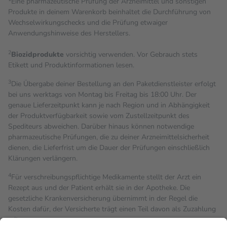
Eine pharmazeutische Prüfung der Arzneimittel und sonstigen
Produkte in deinem Warenkorb beinhaltet die Durchführung von
Wechselwirkungschecks und die Prüfung etwaiger
Anwendungshinweise des Herstellers.
2
Biozidprodukte
vorsichtig verwenden. Vor Gebrauch stets
Etikett und Produktinformationen lesen.
3
Die Übergabe deiner Bestellung an den Paketdienstleister erfolgt
bei uns werktags von Montag bis Freitag bis 18:00 Uhr. Der
genaue Lieferzeitpunkt kann je nach Region und in Abhängigkeit
der Produktverfügbarkeit sowie vom Zustellzeitpunkt des
Spediteurs abweichen. Darüber hinaus können notwendige
pharmazeutische Prüfungen, die zu deiner Arzneimittelsicherheit
dienen, die Lieferfrist um die Dauer der Prüfungen einschließlich
Klärungen verlängern.
4
Für verschreibungspflichtige Medikamente stellt der Arzt ein
Rezept aus und der Patient erhält sie in der Apotheke. Die
gesetzliche Krankenversicherung übernimmt in der Regel die
Kosten dafür, der Versicherte trägt einen Teil davon als Zuzahlung
mit.