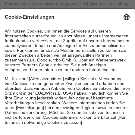
Kosten dafür, der Versicherte trägt einen Teil davon als Zuzahlung
mit.
Grundsätzlich leisten Mitglieder Zuzahlungen in Höhe von zehn
Prozent des Abgabepreises,
mindestens
jedoch
fünf Euro
und
höchstens zehn Euro.
Es sind jedoch nie mehr als die
tatsächlichen Kosten der Leistung zu entrichten.
Diese Regeln gelten grundsätzlich auch für Online-Apotheken.
Bei Heilmitteln und häuslicher Krankenpflege beträgt die
Zuzahlung zehn Prozent der Kosten sowie zehn Euro je
Verordnung.
Um das Engagement der Versicherten für ihre eigene Gesundheit
zu stärken und die besondere Stellung der Familie zu unterstützen,
fallen
keine Zuzahlungen
an bei:
• Kindern und Jugendlichen bis zum vollendeten 18. Lebensjahr
mit Ausnahme der Fahrkosten
• Untersuchungen zur Vorsorge und Früherkennung, die von der
GKV getragen werden
• empfohlenen Schutzimpfungen
• Harn- und Blutteststreifen
Wir nutzen Trusted Shops als unabhängigen Dienstleister für die
Einholung von Bewertungen. Trusted Shops hat Maßnahmen