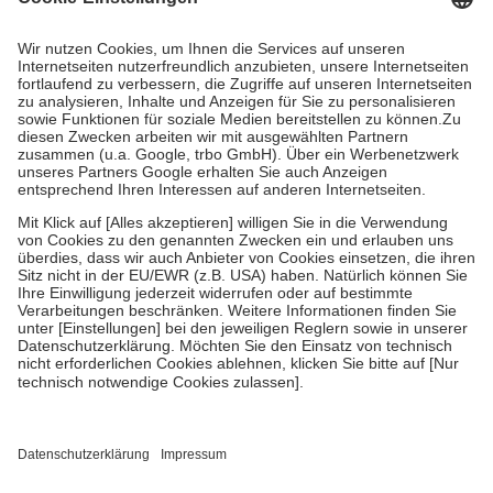
Prozent des Abgabepreises,
mindestens
jedoch
fünf Euro
und
höchstens zehn Euro.
Es sind jedoch nie mehr als die
tatsächlichen Kosten der Leistung zu entrichten.
Diese Regeln gelten grundsätzlich auch für Online-Apotheken.
Bei Heilmitteln und häuslicher Krankenpflege beträgt die
Zuzahlung zehn Prozent der Kosten sowie zehn Euro je
Verordnung.
Um das Engagement der Versicherten für ihre eigene Gesundheit
zu stärken und die besondere Stellung der Familie zu unterstützen,
fallen
keine Zuzahlungen
an bei:
• Kindern und Jugendlichen bis zum vollendeten 18. Lebensjahr
mit Ausnahme der Fahrkosten
• Untersuchungen zur Vorsorge und Früherkennung, die von der
GKV getragen werden
• empfohlenen Schutzimpfungen
• Harn- und Blutteststreifen
Wir nutzen Trusted Shops als unabhängigen Dienstleister für die
Einholung von Bewertungen. Trusted Shops hat Maßnahmen
getroffen, um sicherzustellen, dass es sich um echte Bewertungen
handelt. Mehr Informationen findest du hier: