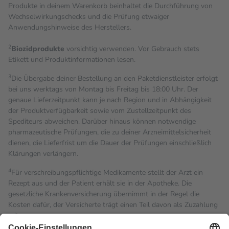
Produkte in deinem Warenkorb beinhaltet die Durchführung von
Wechselwirkungschecks und die Prüfung etwaiger
Anwendungshinweise des Herstellers.
2
Biozidprodukte
vorsichtig verwenden. Vor Gebrauch stets
Etikett und Produktinformationen lesen.
3
Die Übergabe deiner Bestellung an den Paketdienstleister erfolgt
bei uns werktags von Montag bis Freitag bis 18:00 Uhr. Der
genaue Lieferzeitpunkt kann je nach Region und in Abhängigkeit
der Produktverfügbarkeit sowie vom Zustellzeitpunkt des
Spediteurs abweichen. Darüber hinaus können notwendige
pharmazeutische Prüfungen, die zu deiner Arzneimittelsicherheit
dienen, die Lieferfrist um die Dauer der Prüfungen einschließlich
Klärungen verlängern.
4
Für verschreibungspflichtige Medikamente stellt der Arzt ein
Rezept aus und der Patient erhält sie in der Apotheke. Die
gesetzliche Krankenversicherung übernimmt in der Regel die
Kosten dafür, der Versicherte trägt einen Teil davon als Zuzahlung
mit.
Grundsätzlich leisten Mitglieder Zuzahlungen in Höhe von zehn