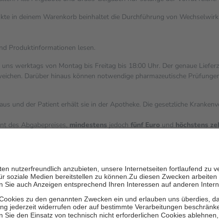
dukte in deinem Warenkorb beinhaltet die Durchführung von Wechselwi
und Produktinformationen lesen.
i uns werktags von Montag bis Freitag bis 18:00 Uhr. Der genaue Liefer
ichen. Darüber hinaus können notwendige pharmazeutische Prüfungen, die
aus und der Patient erhält sie in der Apotheke. Die gesetzliche Kranken
ent des Abgabepreises,
mindestens
jedoch
fünf Euro
und
höchstens ze
zehn Prozent der Kosten sowie zehn Euro je Verordnung.
ärken und die besondere Stellung der Familie zu unterstützen, fallen
k
 Ausnahme der Fahrkosten
V getragen werden