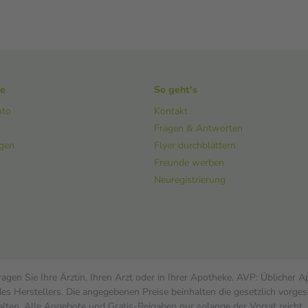
ke
So geht's
nto
Kontakt
Fragen & Antworten
ngen
Flyer durchblättern
Freunde werben
Neuregistrierung
gen Sie Ihre Ärztin, Ihren Arzt oder in Ihrer Apotheke. AVP: Üblicher 
s Herstellers. Die angegebenen Preise beinhalten die gesetzlich vorges
alten. Alle Angebote und Gratis-Beigaben nur solange der Vorrat reicht.