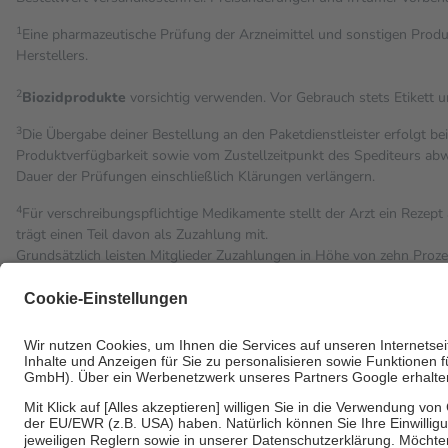
1
Eine pharmazeutische Prüfung der Arzneimittel und sonstigen Pro
Herstellers.
2
Biozidprodukte
vorsichtig verwenden. Vor Gebrauch stets Etikett 
3
Die Übergabe deiner Bestellung an den Paketdienstleister erfolgt be
Produktverfügbarkeit sowie vom Zustellzeitpunkt des Spediteurs abwe
Dauer der Prüfungen einschließlich Klärungen verlängern.
4
Für verschreibungspflichtige Medikamente stellt der Arzt ein Rezept 
trägt einen Teil davon als Zuzahlung mit.
Grundsätzlich leisten Mitglieder Zuzahlungen in Höhe von zehn Proz
Leistung zu entrichten.
Diese Regeln gelten grundsätzlich auch für Online-Apotheken.
Bei Heilmitteln und häuslicher Krankenpflege beträgt die Zuzahlung 
Um das Engagement der Versicherten für ihre eigene Gesundheit zu st
• Kindern und Jugendlichen bis zum vollendeten 18. Lebensjahr mit
• Untersuchungen zur Vorsorge und Früherkennung, die von der GK
• empfohlenen Schutzimpfungen
• Harn- und Blutteststreifen