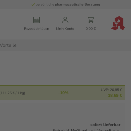
persönliche
pharmazeutische Beratung
Rezept einlösen
Mein Konto
0,00 €
Vorteile
UVP:
20,85 €
-10%
(111,25 € / 1 kg)
18,69 €
sofort lieferbar
Preise inkl. MwSt. ggf. zzgl. Versandkosten