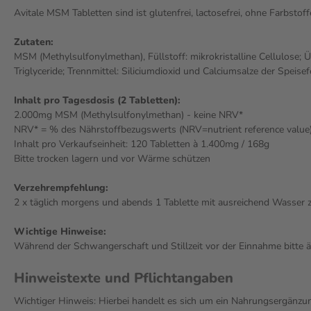
Avitale MSM Tabletten sind ist glutenfrei, lactosefrei, ohne Farbsto
Zutaten:
MSM (Methylsulfonylmethan), Füllstoff: mikrokristalline Cellulose; 
Triglyceride; Trennmittel: Siliciumdioxid und Calciumsalze der Speisef
Inhalt pro Tagesdosis (2 Tabletten):
2.000mg MSM (Methylsulfonylmethan) - keine NRV*
NRV* = % des Nährstoffbezugswerts (NRV=nutrient reference valu
Inhalt pro Verkaufseinheit: 120 Tabletten à 1.400mg / 168g
Bitte trocken lagern und vor Wärme schützen
Verzehrempfehlung:
2 x täglich morgens und abends 1 Tablette mit ausreichend Wasser 
Wichtige Hinweise:
Während der Schwangerschaft und Stillzeit vor der Einnahme bitte är
Hinweistexte und Pflichtangaben
Wichtiger Hinweis: Hierbei handelt es sich um ein Nahrungsergänzun