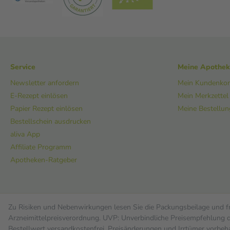
Service
Meine Apothe
Newsletter anfordern
Mein Kundenko
E-Rezept einlösen
Mein Merkzettel
Papier Rezept einlösen
Meine Bestellu
Bestellschein ausdrucken
aliva App
Affiliate Programm
Apotheken-Ratgeber
Zu Risiken und Nebenwirkungen lesen Sie die Packungsbeilage und fra
Arzneimittelpreisverordnung. UVP: Unverbindliche Preisempfehlung de
Bestell­wert versand­kosten­frei. Preisänderungen und Irrtümer vorbeh