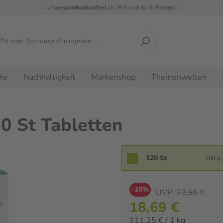
versandkostenfrei
ab 29 € und für E-Rezepte
ke
Nachhaltigkeit
Markenshop
Themenwelten
 St Tabletten
120 St
168 g 
-10%
UVP:
20,85 €
18,69 €
111,25 € / 1 kg