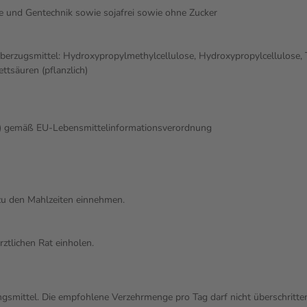
ffe und Gentechnik sowie sojafrei sowie ohne Zucker
Überzugsmittel: Hydroxypropylmethylcellulose, Hydroxypropylcellulose, Tr
ettsäuren (pflanzlich)
e) gemäß EU-Lebensmittelinformationsverordnung
zu den Mahlzeiten einnehmen.
ztlichen Rat einholen.
gsmittel. Die empfohlene Verzehrmenge pro Tag darf nicht überschritte