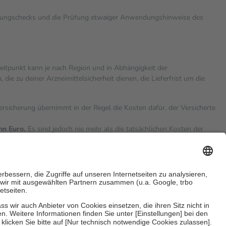
rkungschecks und die Prüfung etwaiger Anwendungshinweise des
zeitpunkt kann je nach Region und in Abhängigkeit der
 zu deiner Arzneimittelsicherheit dienen, die Lieferfrist um die
versicherung übernimmt in der Regel die Kosten dafür, der Versicherte
hn Euro.
Es sind jedoch nie mehr als die tatsächlichen Kosten der
eine Zuzahlungen
an bei: