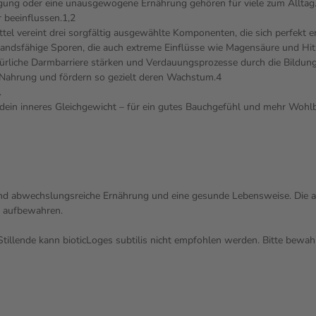
egung oder eine unausgewogene Ernährung gehören für viele zum Alltag. 
beeinflussen.1,2
el vereint drei sorgfältig ausgewählte Komponenten, die sich perfekt er
andsfähige Sporen, die auch extreme Einflüsse wie Magensäure und Hitz
natürliche Darmbarriere stärken und Verdauungsprozesse durch die Bild
 Nahrung und fördern so gezielt deren Wachstum.4
.
is dein inneres Gleichgewicht – für ein gutes Bauchgefühl und mehr Wohlb
nd abwechslungsreiche Ernährung und eine gesunde Lebensweise. Die a
n aufbewahren.
illende kann bioticLoges subtilis nicht empfohlen werden. Bitte bewahr