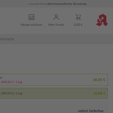
persönliche
pharmazeutische Beratung
Rezept einlösen
Mein Konto
0,00 €
Vorteile
pp
36,99 €
.849,50 € / 1 kg)
19,99 €
.999,00 € / 1 kg)
sofort lieferbar