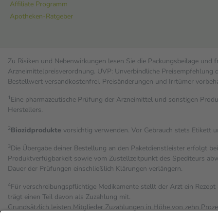
Affiliate Programm
Apotheken-Ratgeber
Zu Risiken und Nebenwirkungen lesen Sie die Packungsbeilage und fra
Arzneimittelpreisverordnung. UVP: Unverbindliche Preisempfehlung de
Bestell­wert versand­kosten­frei. Preisänderungen und Irrtümer vorbeh
1
Eine pharmazeutische Prüfung der Arzneimittel und sonstigen Pro
Herstellers.
2
Biozidprodukte
vorsichtig verwenden. Vor Gebrauch stets Etikett 
3
Die Übergabe deiner Bestellung an den Paketdienstleister erfolgt be
Produktverfügbarkeit sowie vom Zustellzeitpunkt des Spediteurs abwe
Dauer der Prüfungen einschließlich Klärungen verlängern.
4
Für verschreibungspflichtige Medikamente stellt der Arzt ein Rezept 
trägt einen Teil davon als Zuzahlung mit.
Grundsätzlich leisten Mitglieder Zuzahlungen in Höhe von zehn Proz
Leistung zu entrichten.