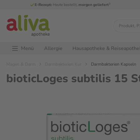
3
E-Rezept:
Heute bestellt,
morgen geliefert
Menü
Allergie
Hausapotheke & Reiseapothe
Magen & Darm
Darmbakterien Kur
Darmbakterien Kapseln
bioticLoges subtilis 15 