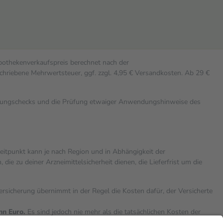
Apothekenverkaufspreis berechnet nach der
chriebene Mehrwertsteuer, ggf. zzgl. 4,95 € Versandkosten. Ab 29 €
rkungschecks und die Prüfung etwaiger Anwendungshinweise des
zeitpunkt kann je nach Region und in Abhängigkeit der
 zu deiner Arzneimittelsicherheit dienen, die Lieferfrist um die
versicherung übernimmt in der Regel die Kosten dafür, der Versicherte
hn Euro.
Es sind jedoch nie mehr als die tatsächlichen Kosten der