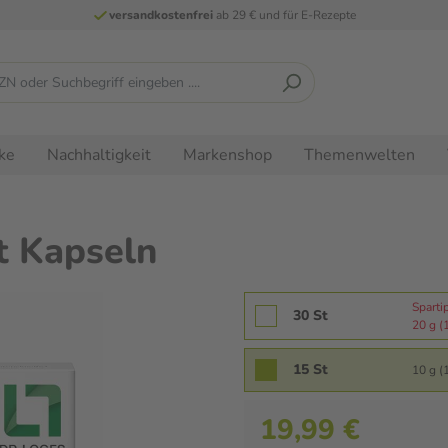
versandkostenfrei
ab 29 € und für E-Rezepte
ke
Nachhaltigkeit
Markenshop
Themenwelten
St Kapseln
Sparti
30 St
20 g (1
15 St
10 g (1
19,99 €