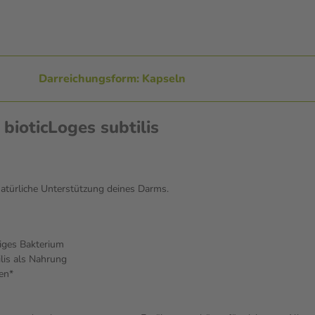
Darreichungsform: Kapseln
bioticLoges subtilis
e natürliche Unterstützung deines Darms.
higes Bakterium
lis als Nahrung
en*