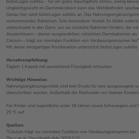
bioticLoges subtilis – für ein gutes Bauchgefühl Stress, wenig Bew
Ungleichgewicht im Darmmikrobiom kann das Wohlbefinden spürbar 
Genau hier setzt bioticLoges subtilis an. Das Nahrungsergänzungsmitt
vorkommendes Bakterium. Sein besonderer Vorteil: Es bildet widerst
unbeschadet in den Darm, wo sie nützliche Bakterien fördern, die 
Akazienfasern – dienen ausgewählten, nützlichen Darmbakterien als
Calcium – trägt zur normalen Funktion von Verdauungsenzymen bei*
Mit dieser einzigartigen Kombination unterstützt bioticLoges subtil
Verzehrempfehlung:
Täglich 1 Kapsel mit ausreichend Flüssigkeit schlucken.
Wichtige Hinweise:
Nahrungsergänzungsmittel sind kein Ersatz für eine ausgewogene u
überschritten werden. Außerhalb der Reichweite von kleinen Kinder
Für Kinder und Jugendliche unter 18 Jahren sowie Schwangere und St
25 °C auf.
Quellen:
*Calcium trägt zur normalen Funktion von Verdauungsenzymen bei.
Zhu J et al. One Health Adv 2023;1:21.