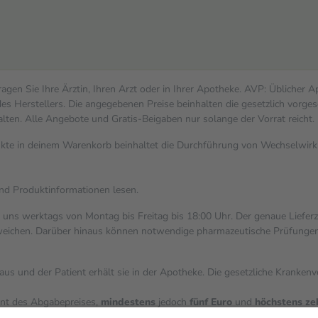
gen Sie Ihre Ärztin, Ihren Arzt oder in Ihrer Apotheke. AVP: Üblicher 
s Herstellers. Die angegebenen Preise beinhalten die gesetzlich vorges
alten. Alle Angebote und Gratis-Beigaben nur solange der Vorrat reicht.
dukte in deinem Warenkorb beinhaltet die Durchführung von Wechselwi
und Produktinformationen lesen.
i uns werktags von Montag bis Freitag bis 18:00 Uhr. Der genaue Liefer
ichen. Darüber hinaus können notwendige pharmazeutische Prüfungen, die
aus und der Patient erhält sie in der Apotheke. Die gesetzliche Kranken
ent des Abgabepreises,
mindestens
jedoch
fünf Euro
und
höchstens ze