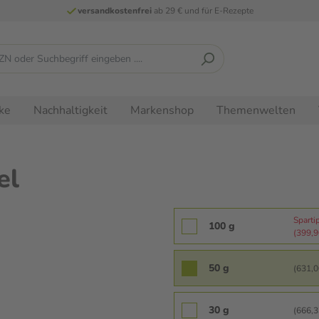
versandkostenfrei
ab 29 € und für E-Rezepte
ke
Nachhaltigkeit
Markenshop
Themenwelten
el
Sparti
100 g
(399,90
50 g
(631,00
30 g
(666,33