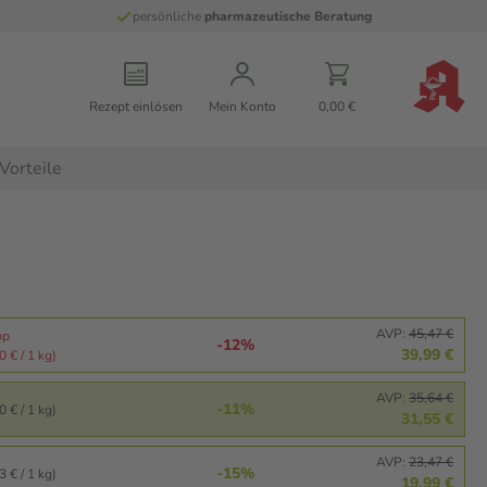
persönliche
pharmazeutische Beratung
Rezept einlösen
Mein Konto
0,00 €
Vorteile
AVP:
45,47 €
pp
-12%
39,99 €
 € / 1 kg)
AVP:
35,64 €
-11%
 € / 1 kg)
31,55 €
AVP:
23,47 €
-15%
 € / 1 kg)
19,99 €