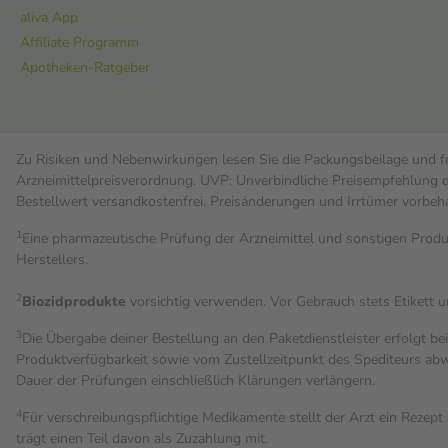
aliva App
Affiliate Programm
Apotheken-Ratgeber
Zu Risiken und Nebenwirkungen lesen Sie die Packungsbeilage und fra
Arzneimittelpreisverordnung. UVP: Unverbindliche Preisempfehlung de
Bestell­wert versand­kosten­frei. Preisänderungen und Irrtümer vorbeh
1
Eine pharmazeutische Prüfung der Arzneimittel und sonstigen Pro
Herstellers.
2
Biozidprodukte
vorsichtig verwenden. Vor Gebrauch stets Etikett 
3
Die Übergabe deiner Bestellung an den Paketdienstleister erfolgt be
Produktverfügbarkeit sowie vom Zustellzeitpunkt des Spediteurs abwe
Dauer der Prüfungen einschließlich Klärungen verlängern.
4
Für verschreibungspflichtige Medikamente stellt der Arzt ein Rezept 
trägt einen Teil davon als Zuzahlung mit.