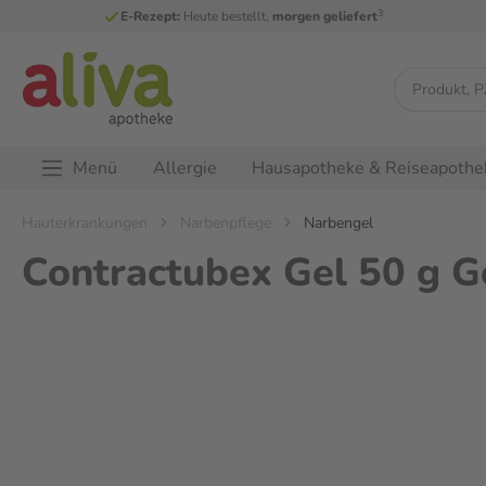
3
E-Rezept:
Heute bestellt,
morgen geliefert
Menü
Allergie
Hausapotheke & Reiseapothe
Hauterkrankungen
Narbenpflege
Narbengel
Contractubex Gel 50 g G