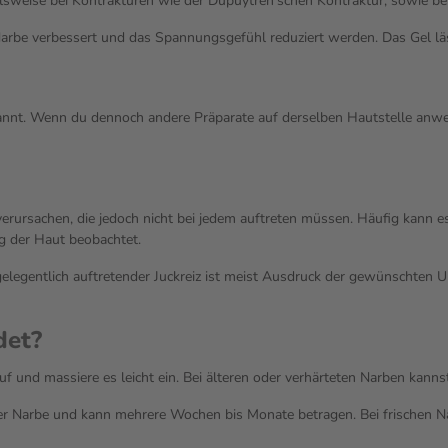
lsweise bei Kontrakturen wie der Dupuytren’schen Kontraktur, sowie be
e verbessert und das Spannungsgefühl reduziert werden. Das Gel lässt 
annt. Wenn du dennoch andere Präparate auf derselben Hautstelle anwe
rursachen, die jedoch nicht bei jedem auftreten müssen. Häufig kann es
 der Haut beobachtet.
n gelegentlich auftretender Juckreiz ist meist Ausdruck der gewünscht
det?
uf und massiere es leicht ein. Bei älteren oder verhärteten Narben kann
er Narbe und kann mehrere Wochen bis Monate betragen. Bei frischen Na