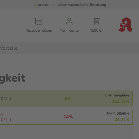
persönliche
pharmazeutische Beratung
Rezept einlösen
Mein Konto
0,00 €
Vorteile
gkeit
UVP:
171,60 €
-5%
€ / 1 l)
162,72 €
UVP:
28,60 €
pp
-14%
24,74 €
€ / 1 l)