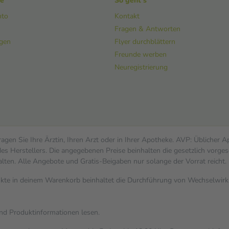
ke
So geht's
nto
Kontakt
Fragen & Antworten
ngen
Flyer durchblättern
Freunde werben
Neuregistrierung
gen Sie Ihre Ärztin, Ihren Arzt oder in Ihrer Apotheke. AVP: Üblicher 
s Herstellers. Die angegebenen Preise beinhalten die gesetzlich vorges
alten. Alle Angebote und Gratis-Beigaben nur solange der Vorrat reicht.
dukte in deinem Warenkorb beinhaltet die Durchführung von Wechselwi
und Produktinformationen lesen.