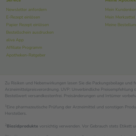
Service
Meine Apothe
Newsletter anfordern
Mein Kundenko
E-Rezept einlösen
Mein Merkzettel
Papier Rezept einlösen
Meine Bestellu
Bestellschein ausdrucken
aliva App
Affiliate Programm
Apotheken-Ratgeber
Zu Risiken und Nebenwirkungen lesen Sie die Packungsbeilage und fra
Arzneimittelpreisverordnung. UVP: Unverbindliche Preisempfehlung de
Bestell­wert versand­kosten­frei. Preisänderungen und Irrtümer vorbeh
1
Eine pharmazeutische Prüfung der Arzneimittel und sonstigen Pro
Herstellers.
2
Biozidprodukte
vorsichtig verwenden. Vor Gebrauch stets Etikett 