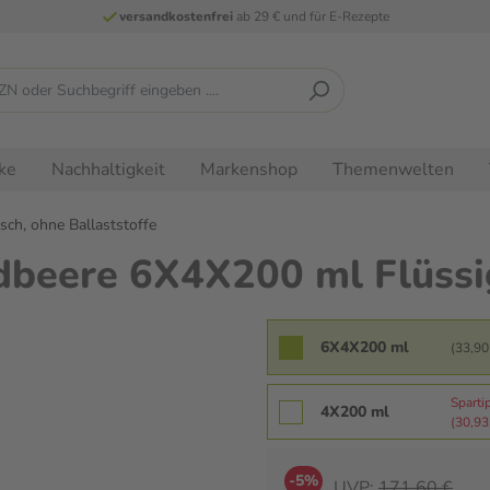
versandkostenfrei
ab 29 € und für E-Rezepte
ke
Nachhaltigkeit
Markenshop
Themenwelten
sch, ohne Ballaststoffe
dbeere 6X4X200 ml Flüssi
6X4X200 ml
(33,90 
Sparti
4X200 ml
(30,93 
-5%
UVP:
171,60 €