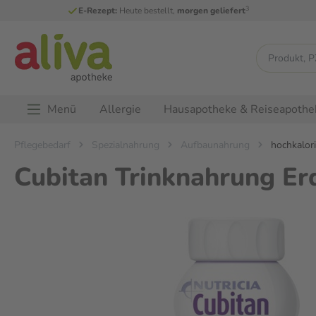
3
E-Rezept:
Heute bestellt,
morgen geliefert
Menü
Allergie
Hausapotheke & Reiseapothe
Pflegebedarf
Spezialnahrung
Aufbaunahrung
hochkalori
Cubitan Trinknahrung Er