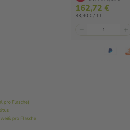
162,72 €
33,90 € / 1 l
l pro Flasche)
itus
Eiweiß pro Flasche