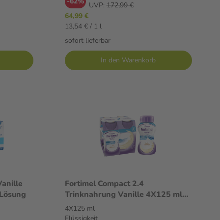
-62%
UVP:
172,99 €
64,99 €
13,54 € / 1 l
sofort lieferbar
In den Warenkorb
anille
Fortimel Compact 2.4
Lösung
Trinknahrung Vanille 4X125 ml
Flüssigkeit
4X125 ml
Flüssigkeit