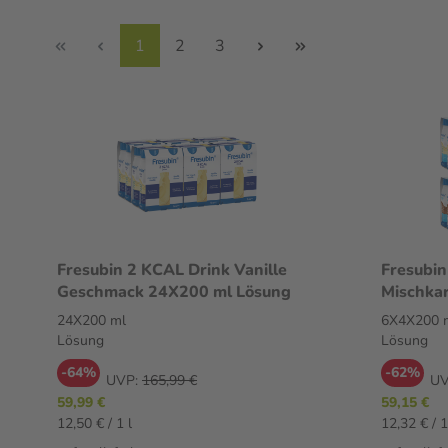
1
2
3
Fresubin 2 KCAL Drink Vanille
Fresubin
Geschmack 24X200 ml Lösung
Mischka
24X200 ml
6X4X200 
Lösung
Lösung
-64%
-62%
UVP:
165,99 €
UV
59,99 €
59,15 €
12,50 € / 1 l
12,32 € / 1