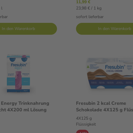
11,99 €
 l
23,98 € / 1 kg
erbar
sofort lieferbar
In den Warenkorb
In den Warenkorb
 Energy Trinknahrung
Fresubin 2 kcal Creme
cht 4X200 ml Lösung
Schokolade 4X125 g Flüs
4X125 g
Flüssigkeit