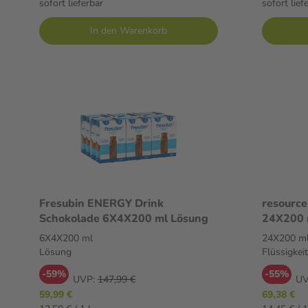
sofort lieferbar
sofort lief
In den Warenkorb
Fresubin ENERGY Drink
resource
Schokolade 6X4X200 ml Lösung
24X200 m
6X4X200 ml
24X200 m
Lösung
Flüssigkeit
-59%
-55%
UVP:
147,99 €
UV
59,99 €
69,38 €