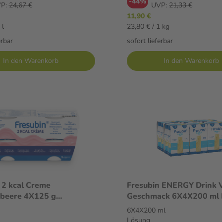
-44%
P:
24,67 €
UVP:
21,33 €
11,90 €
 l
23,80 € / 1 kg
erbar
sofort lieferbar
In den Warenkorb
In den Warenkorb
 2 kcal Creme
Fresubin ENERGY Drink V
beere 4X125 g
Geschmack 6X4X200 ml 
it
6X4X200 ml
Lösung