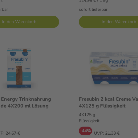
 l
124,98 € / 1 kg
erbar
sofort lieferbar
In den Warenkorb
In den Warenkorb
 Energy Trinknahrung
Fresubin 2 kcal Creme Va
ade 4X200 ml Lösung
4X125 g Flüssigkeit
4X125 g
Flüssigkeit
-44%
P:
24,67 €
UVP:
21,33 €