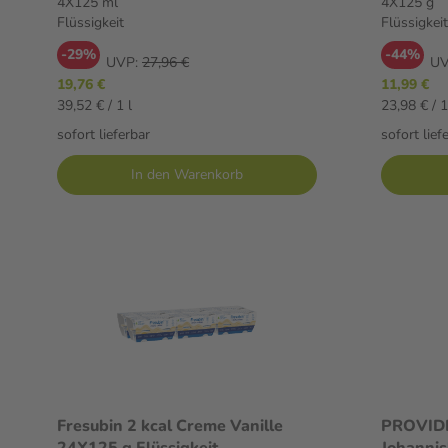
4X125 ml
4X125 g
Flüssigkeit
Flüssigkeit
-29%
-44%
UVP:
27,96 €
UV
19,76 €
11,99 €
39,52 € / 1 l
23,98 € / 
sofort lieferbar
sofort lief
In den Warenkorb
Fresubin 2 kcal Creme Vanille
PROVIDE