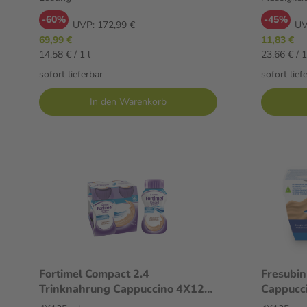
-60%
-45%
UVP:
172,99 €
UV
69,99 €
11,83 €
14,58 € / 1 l
23,66 € / 
sofort lieferbar
sofort lief
In den Warenkorb
Fortimel Compact 2.4
Fresubin
Trinknahrung Cappuccino 4X125
Cappucci
ml Flüssigkeit