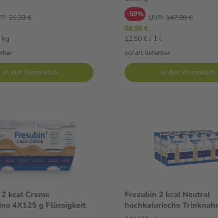
-59%
P:
21,33 €
UVP:
147,99 €
59,99 €
1 kg
12,50 € / 1 l
erbar
sofort lieferbar
In den Warenkorb
In den Warenkorb
 2 kcal Creme
Fresubin 2 kcal Neutral
no 4X125 g Flüssigkeit
hochkalorische Trinknah
24X200 ml Lösung