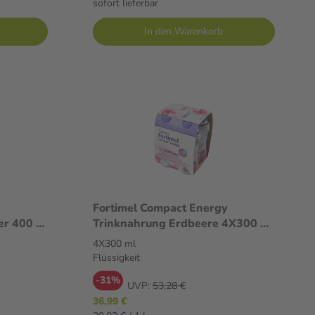
sofort lieferbar
In den Warenkorb
Fortimel Compact Energy
0 g
Trinknahrung Erdbeere 4X300 ml
Flüssigkeit
4X300 ml
Flüssigkeit
-31%
UVP:
53,28 €
36,99 €