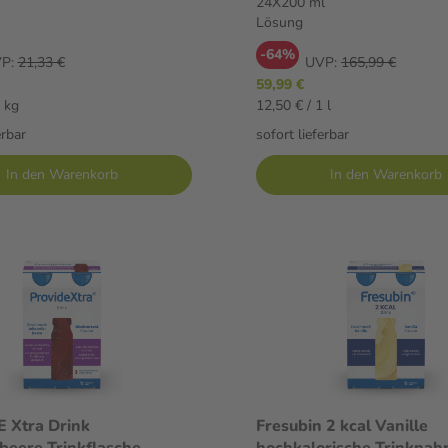
24X200 ml
Lösung
-64%
P:
21,33 €
UVP:
165,99 €
59,99 €
1 kg
12,50 € / 1 l
erbar
sofort lieferbar
In den Warenkorb
In den Warenkorb
 Xtra Drink
Fresubin 2 kcal Vanille