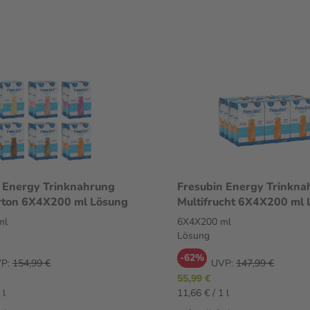
 Energy Trinknahrung
Fresubin Energy Trinkna
rton 6X4X200 ml Lösung
Multifrucht 6X4X200 ml 
ml
6X4X200 ml
Lösung
-62%
P:
154,99 €
UVP:
147,99 €
55,99 €
 l
11,66 € / 1 l