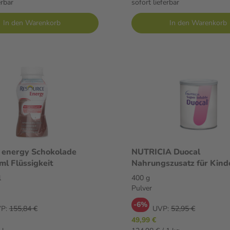
erbar
sofort lieferbar
In den Warenkorb
In den Warenkorb
 energy Schokolade
NUTRICIA Duocal
l Flüssigkeit
Nahrungszusatz für Kinder 40
Pulver
l
400 g
Pulver
-6%
P:
155,84 €
UVP:
52,95 €
49,99 €