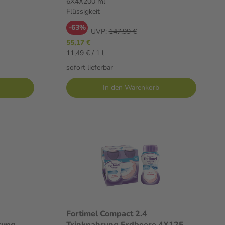
6X4X200 ml
Flüssigkeit
-63%
UVP:
147,99 €
55,17 €
11,49 € / 1 l
sofort lieferbar
In den Warenkorb
Fortimel Compact 2.4