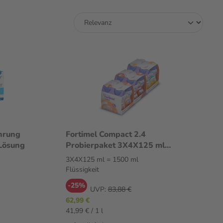
hrung
Fortimel Compact 2.4
Lösung
Probierpaket 3X4X125 ml
Flüssigkeit
3X4X125 ml = 1500 ml
Flüssigkeit
-25%
UVP:
83,88 €
62,99 €
41,99 € / 1 l