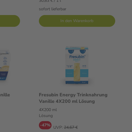
30,83 € / 1 l
sofort lieferbar
In den Warenkorb
nille
Fresubin Energy Trinknahrung
Vanille 4X200 ml Lösung
4X200 ml
Lösung
-47%
UVP:
24,67 €