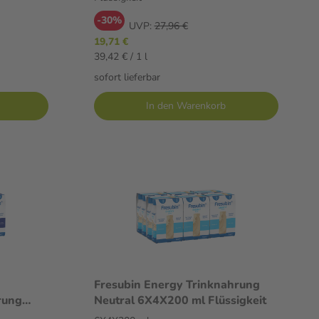
-30%
UVP:
27,96 €
19,71 €
39,42 € / 1 l
sofort lieferbar
In den Warenkorb
Fresubin Energy Trinknahrung
rung
Neutral 6X4X200 ml Flüssigkeit