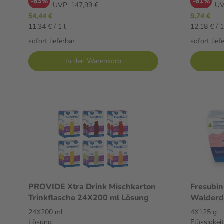
-63%
-61%
UVP:
147,99 €
UV
54,44 €
9,74 €
11,34 € / 1 l
12,18 € / 1
sofort lieferbar
sofort lief
In den Warenkorb
PROVIDE Xtra Drink Mischkarton
Fresubin
Trinkflasche 24X200 ml Lösung
Walderd
Flüssigke
24X200 ml
4X125 g
Lösung
Flüssigkeit