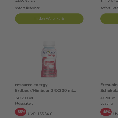
12,50 € / 1 l
14,45 € / 1
sofort lieferbar
sofort lief
In den Warenkorb
resource energy
Fresubin
Erdbeer/Himbeer 24X200 ml
Schokol
Flüssigkeit
24X200 ml
4X200 ml
Flüssigkeit
Lösung
-55%
-48%
UVP:
155,84 €
UV