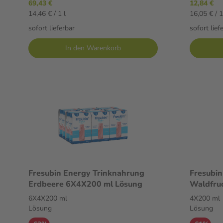
69,43 €
12,84 €
14,46 € / 1 l
16,05 € / 1
sofort lieferbar
sofort lief
In den Warenkorb
Fresubin Energy Trinknahrung
Fresubin
Erdbeere 6X4X200 ml Lösung
Waldfru
6X4X200 ml
4X200 ml
Lösung
Lösung