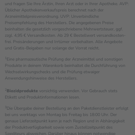
und fragen Sie Ihre Ärztin, Ihren Arzt oder in Ihrer Apotheke. AVP:
Üblicher Apothekenverkaufspreis berechnet nach der
Arzneimittelpreisverordnung. UVP: Unverbindliche
Preisempfehlung des Herstellers. Die angegebenen Preise
beinhalten die gesetzlich vorgeschriebene Mehrwertsteuer, ggf.
zzgl. 4,95 € Versandkosten. Ab 29 € Bestell­wert versand­kosten­
frei. Preisänderungen und Irrtümer vorbehalten. Alle Angebote
und Gratis-Beigaben nur solange der Vorrat reicht.
1
Eine pharmazeutische Prüfung der Arzneimittel und sonstigen
Produkte in deinem Warenkorb beinhaltet die Durchführung von
Wechselwirkungschecks und die Prüfung etwaiger
Anwendungshinweise des Herstellers.
2
Biozidprodukte
vorsichtig verwenden. Vor Gebrauch stets
Etikett und Produktinformationen lesen.
3
Die Übergabe deiner Bestellung an den Paketdienstleister erfolgt
bei uns werktags von Montag bis Freitag bis 18:00 Uhr. Der
genaue Lieferzeitpunkt kann je nach Region und in Abhängigkeit
der Produktverfügbarkeit sowie vom Zustellzeitpunkt des
Spediteurs abweichen. Darüber hinaus können notwendige