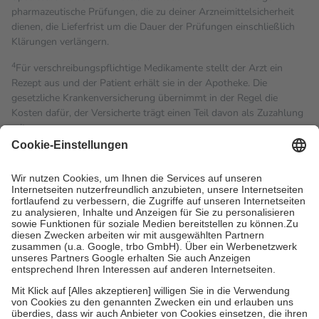
pharmazeutische Prüfungen, die zu deiner Arzneimittelsicherheit
dienen, die Lieferfrist um die Dauer der Prüfungen einschließlich
Klärungen verlängern.
4
Für verschreibungspflichtige Medikamente stellt der Arzt ein
Rezept aus und der Patient erhält sie in der Apotheke. Die
gesetzliche Krankenversicherung übernimmt in der Regel die
Kosten dafür, der Versicherte trägt einen Teil davon als Zuzahlung
mit.
Grundsätzlich leisten Mitglieder Zuzahlungen in Höhe von zehn
Prozent des Abgabepreises,
mindestens
jedoch
fünf Euro
und
höchstens zehn Euro.
Es sind jedoch nie mehr als die
tatsächlichen Kosten der Leistung zu entrichten.
Diese Regeln gelten grundsätzlich auch für Online-Apotheken.
Bei Heilmitteln und häuslicher Krankenpflege beträgt die
Zuzahlung zehn Prozent der Kosten sowie zehn Euro je
Verordnung.
Um das Engagement der Versicherten für ihre eigene Gesundheit
zu stärken und die besondere Stellung der Familie zu unterstützen,
fallen
keine Zuzahlungen
an bei:
• Kindern und Jugendlichen bis zum vollendeten 18. Lebensjahr