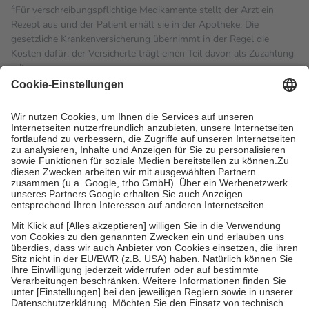
4
Für verschreibungspflichtige Medikamente stellt der Arzt ein
Rezept aus und der Patient erhält sie in der Apotheke. Die
gesetzliche Krankenversicherung übernimmt in der Regel die
Kosten dafür, der Versicherte trägt einen Teil davon als Zuzahlung
mit.
Grundsätzlich leisten Mitglieder Zuzahlungen in Höhe von zehn
Prozent des Abgabepreises,
mindestens
jedoch
fünf Euro
und
höchstens zehn Euro.
Es sind jedoch nie mehr als die
tatsächlichen Kosten der Leistung zu entrichten.
Diese Regeln gelten grundsätzlich auch für Online-Apotheken.
Bei Heilmitteln und häuslicher Krankenpflege beträgt die
Zuzahlung zehn Prozent der Kosten sowie zehn Euro je
Verordnung.
Um das Engagement der Versicherten für ihre eigene Gesundheit
zu stärken und die besondere Stellung der Familie zu unterstützen,
fallen
keine Zuzahlungen
an bei:
• Kindern und Jugendlichen bis zum vollendeten 18. Lebensjahr
mit Ausnahme der Fahrkosten
• Untersuchungen zur Vorsorge und Früherkennung, die von der
GKV getragen werden
• empfohlenen Schutzimpfungen