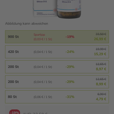
Abbildung kann abweichen
33,50 €
Spartipp
900 St
-19%
26,99 €
(0,03 € / 1 St)
19,99 €
420 St
-24%
(0,04 € / 1 St)
15,29 €
12,65 €
200 St
-29%
(0,04 € / 1 St)
8,97 €
12,65 €
200 St
-29%
(0,04 € / 1 St)
8,99 €
6,90 €
80 St
-31%
(0,06 € / 1 St)
4,79 €
-19%