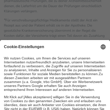
pharmazeutische Prüfungen, die zu deiner Arzneimittelsicherheit
dienen, die Lieferfrist um die Dauer der Prüfungen einschließlich
Klärungen verlängern.
4
Für verschreibungspflichtige Medikamente stellt der Arzt ein
Rezept aus und der Patient erhält sie in der Apotheke. Die
gesetzliche Krankenversicherung übernimmt in der Regel die
Kosten dafür, der Versicherte trägt einen Teil davon als Zuzahlung
mit.
Grundsätzlich leisten Mitglieder Zuzahlungen in Höhe von zehn
Prozent des Abgabepreises,
mindestens
jedoch
fünf Euro
und
höchstens zehn Euro.
Es sind jedoch nie mehr als die
tatsächlichen Kosten der Leistung zu entrichten.
Diese Regeln gelten grundsätzlich auch für Online-Apotheken.
Bei Heilmitteln und häuslicher Krankenpflege beträgt die
Zuzahlung zehn Prozent der Kosten sowie zehn Euro je
Verordnung.
Um das Engagement der Versicherten für ihre eigene Gesundheit
zu stärken und die besondere Stellung der Familie zu unterstützen,
fallen
keine Zuzahlungen
an bei:
• Kindern und Jugendlichen bis zum vollendeten 18. Lebensjahr
mit Ausnahme der Fahrkosten