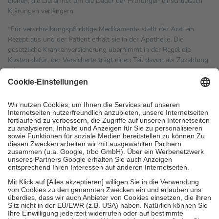
dienen, die Lieferfrist um die Dauer der Prüfungen einschließlich
Klärungen verlängern.
4
Für verschreibungspflichtige Medikamente stellt der Arzt ein
Rezept aus und der Patient erhält sie in der Apotheke. Die
gesetzliche Krankenversicherung übernimmt in der Regel die
Kosten dafür, der Versicherte trägt einen Teil davon als Zuzahlung
mit.
Grundsätzlich leisten Mitglieder Zuzahlungen in Höhe von zehn
Prozent des Abgabepreises,
mindestens
jedoch
fünf Euro
und
höchstens zehn Euro.
Es sind jedoch nie mehr als die
tatsächlichen Kosten der Leistung zu entrichten.
Diese Regeln gelten grundsätzlich auch für Online-Apotheken.
Bei Heilmitteln und häuslicher Krankenpflege beträgt die
Zuzahlung zehn Prozent der Kosten sowie zehn Euro je
Verordnung.
Um das Engagement der Versicherten für ihre eigene Gesundheit
zu stärken und die besondere Stellung der Familie zu unterstützen,
fallen
keine Zuzahlungen
an bei:
• Kindern und Jugendlichen bis zum vollendeten 18. Lebensjahr
mit Ausnahme der Fahrkosten
• Untersuchungen zur Vorsorge und Früherkennung, die von der